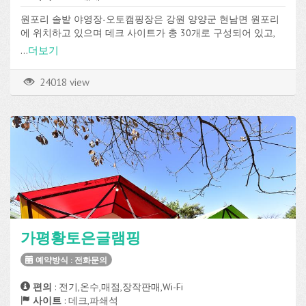
원포리 솔밭 야영장-오토캠핑장은 강원 양양군 현남면 원포리
에 위치하고 있으며 데크 사이트가 총 30개로 구성되어 있고,
전기, 온수, 화장실, 샤워실, 취사장, 매점, 장작판매, 온수샤워 등
...
더보기
의 편의시설을 이용할 수 있습니다.
24018 view
가평황토은글램핑
예약방식 : 전화문의
편의
: 전기,온수,매점,장작판매,Wi-Fi
사이트
: 데크,파쇄석