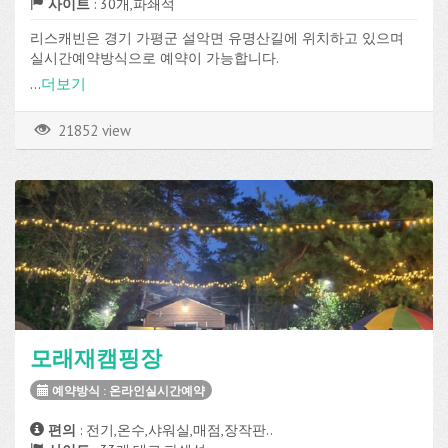
사이트
: 30개,파쇄석
리스캐빈은 경기 가평군 설악면 유명산길에 위치하고 있으며
실시간예약방식으로 예약이 가능합니다.
파쇄석 사이트가 총 30개로 구성되어 있고, 전기, 온수, 화장실,
...
더보기
샤워실, 취사장, 매점, 장작판매, Wi-Fi 등의 편의시설을 이용할
수 있습니다.
21852 view
모래재캠핑장
예약방식 : 온라인실시간예약
편의
: 전기,온수,샤워실,매점,장작판..