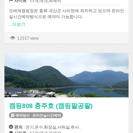
사이트
: 33개,데크,파쇄석
모래재캠핑장은 충북 괴산군 사리면에 위치하고 있으며 온라인
실시간예약방식으로 예약이 가능합니다.
데크, 파쇄석 사이트가 총 33개로 구성되어 있고, 전기, 온수, 샤
...
더보기
워실, 매점, 장작판매, 온수샤워, Wi-Fi, 장비대여 등의 편의시설
과 수영장을 이용할 수 있습니다.
12517 view
캠핑808 충주호 (캠핑팔공팔)
예약방식 : 온라인실시간예약
편의
: 전기,온수,화장실,샤워실,취사..