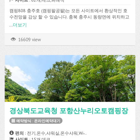
사이트
: 62개,데크,파쇄석
캠핑808 충주호 (캠핑팔공팔)는 모든 사이트에서 환상적인 호
수전망을 감상 할 수 있습니다. 충북 충주시 동량면에 위치하고
있으며 온라인실시간예약방식으로 예약이 가능합니다.
...
더보기
데크, 파쇄석 사이트가 총 62개로 구성되어 있고, 전기, 온수, 화
장실, 샤워실, 취사장, 매점, 장작판매, 온수샤워 등의 편의시설을
16609 view
이용할 수 있습니다.
경상북도교육청 포항산누리오토캠핑장
예약방식 : 온라인예약대기
편의
: 전기,온수,샤워실,온수샤워,Wi-..
사이트
: 15개,데크