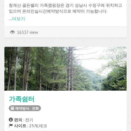
청계산 골든밸리 가족캠핑장은 경기 성남시 수정구에 위치하고
있으며 온라인실시간예약방식으로 예약이 가능합니다.
파쇄석 사이트가 총 18개로 구성되어 있고, 전기, 온수, 장작판
...
더보기
매 등의 편의시설을 이용할 수 있습니다.
16337 view
가족쉼터
예약방식 : 전화
편의
: 전기
사이트
: 25개,데크