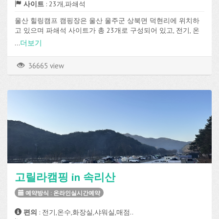
사이트
: 23개,파쇄석
울산 힐링캠프 캠핑장은 울산 울주군 상북면 덕현리에 위치하
고 있으며 파쇄석 사이트가 총 23개로 구성되어 있고, 전기, 온
수, 화장실, 샤워실, 취사장, 매점, 장작판매, 온수샤워, Wi-Fi 등의
...
더보기
편의시설을 이용할 수 있습니다.
36665 view
고릴라캠핑 in 속리산
예약방식 : 온라인실시간예약
편의
: 전기,온수,화장실,샤워실,매점..