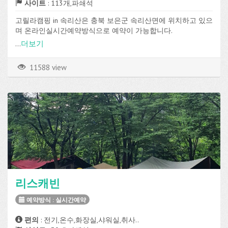
사이트
: 113개,파쇄석
고릴라캠핑 in 속리산은 충북 보은군 속리산면에 위치하고 있으
며 온라인실시간예약방식으로 예약이 가능합니다.
파쇄석 사이트가 총 113개로 구성되어 있고, 전기, 온수, 화장실,
...
더보기
샤워실, 매점, 장작판매, 온수샤워, 장비대여 등의 편의시설을 이
용할 수 있습니다.
11588 view
리스캐빈
예약방식 : 실시간예약
편의
: 전기,온수,화장실,샤워실,취사..