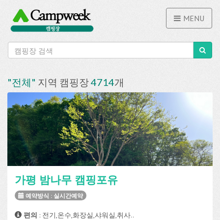
MENU
"전체"
지역 캠핑장
4714
개
가평 밤나무 캠핑포유
예약방식 : 실시간예약
편의
: 전기,온수,화장실,샤워실,취사..