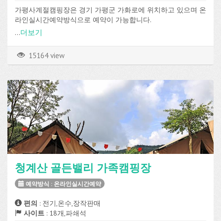
가평사계절캠핑장은 경기 가평군 가화로에 위치하고 있으며 온
라인실시간예약방식으로 예약이 가능합니다.
파쇄석 사이트가 총 25개로 구성되어 있고, 전기, 온수, 매점, Wi-
...
더보기
Fi, 장비대여 등의 편의시설을 이용할 수 있습니다.
15164 view
청계산 골든밸리 가족캠핑장
예약방식 : 온라인실시간예약
편의
: 전기,온수,장작판매
사이트
: 18개,파쇄석