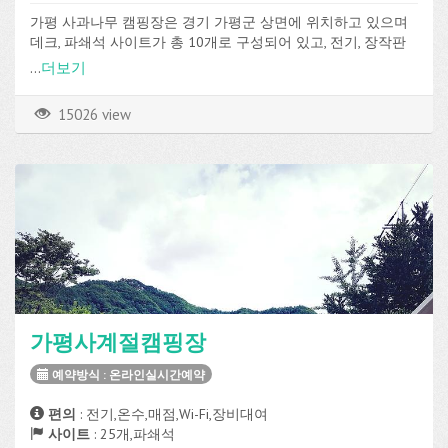
가평 사과나무 캠핑장은 경기 가평군 상면에 위치하고 있으며
데크, 파쇄석 사이트가 총 10개로 구성되어 있고, 전기, 장작판
매 등의 편의시설을 이용할 수 있습니다.
...
더보기
15026 view
가평사계절캠핑장
예약방식 : 온라인실시간예약
편의
: 전기,온수,매점,Wi-Fi,장비대여
사이트
: 25개,파쇄석