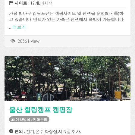
사이트
: 12개,파쇄석
가평 밤나무 캠핑포유는 캠핑사이트 및 펜션을 운영(8개 룸)하
고 있습니다. 텐트가 없는 가족은 펜션에서 숙박이 가능합니다.
경기 가평군 북면에 위치하고 있으며 실시간예약방식으로 예약
...
더보기
이 가능합니다.
파쇄석 사이트가 총 12개로 구성되어 있고, 전기, 온수, 화장실,
20361 view
샤워실, 취사장, 매점, 장작판매, 온수샤워, Wi-Fi, 장비대여 등의
편의시설과 수영장을 이용할 수 있습니다.
울산 힐링캠프 캠핑장
예약방식 : 전화문의
편의
: 전기,온수,화장실,샤워실,취사..