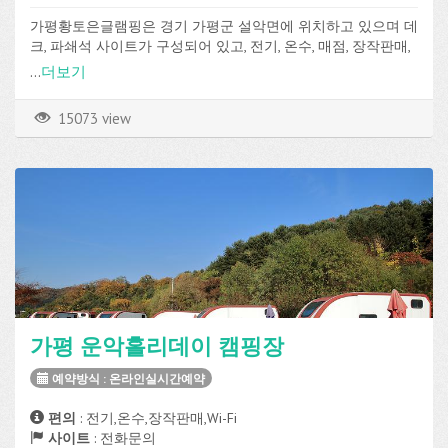
가평황토은글램핑은 경기 가평군 설악면에 위치하고 있으며 데
크, 파쇄석 사이트가 구성되어 있고, 전기, 온수, 매점, 장작판매,
Wi-Fi 등의 편의시설과 운동장을 이용할 수 있습니다.
...
더보기
15073 view
가평 운악홀리데이 캠핑장
예약방식 : 온라인실시간예약
편의
: 전기,온수,장작판매,Wi-Fi
사이트
: 전화문의