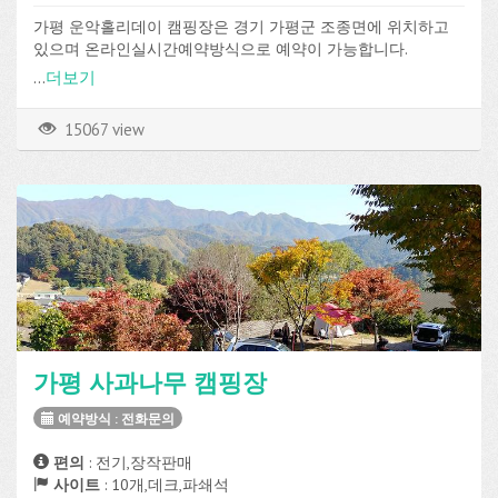
가평 운악홀리데이 캠핑장은 경기 가평군 조종면에 위치하고
있으며 온라인실시간예약방식으로 예약이 가능합니다.
전기, 온수, 장작판매, Wi-Fi 등의 편의시설과 운동장을 이용할
...
더보기
수 있습니다.
15067 view
가평 사과나무 캠핑장
예약방식 : 전화문의
편의
: 전기,장작판매
사이트
: 10개,데크,파쇄석