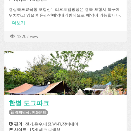
경상북도교육청 포항산누리오토캠핑장은 경북 포항시 북구에
위치하고 있으며 온라인예약대기방식으로 예약이 가능합니다.
데크 사이트가 총 15개로 구성되어 있고, 전기, 온수, 샤워실, 온
...
더보기
수샤워, Wi-Fi 등의 편의시설을 이용할 수 있습니다.
18202 view
한별 도그파크
예약방식 : 전화문의
편의
: 전기,온수,매점,Wi-Fi,장비대여
사이트
: 15개,데크,파쇄석