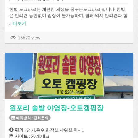
한별 도그파크는 개편한 세상을 꿈꾸는도그파크 입니다. 한별
은 반려견 동반없이 입장이 불가능하며, 캠퍼 역시 반려견과 함
께 동반하여야 캠핑이 가능한 반려견 전용시설입니다. 경남 함
...
더보기
안군 법수면에 위치하고 있으며 데크, 파쇄석 사이트가 총 15개
로 구성되어 있고, 전기, 온수, 매점, Wi-Fi, 장비대여 등의 편의시
13620 view
설과 수영장을 이용할 수 있습니다.
원포리 솔밭 야영장-오토캠핑장
예약방식 : 전화문의
편의
: 전기,온수,화장실,샤워실,취사..
사이트
: 30개,데크