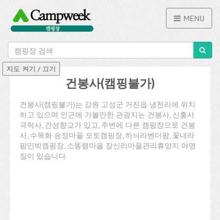
MENU
건봉사(캠핑불가)
건봉사(캠핑불가)는 강원 고성군 거진읍 냉천리에 위치
하고 있으며 인근에 가볼만한 관광지는 건봉사, 신흥사
극락사, 간성향교가 있고, 주변에 다른 캠핑장으로 건봉
사, 수목화 송정마을 오토캠핑장, 하늬라벤더팜, 꽃내라
팜민박캠핑장, 소똥령마을 장신리마을관리휴양지 야영
장이 있습니다.