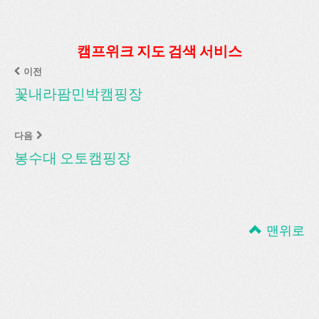
캠프위크 지도 검색 서비스
이전
꽃내라팜민박캠핑장
다음
봉수대 오토캠핑장
맨위로