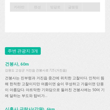
카라반
팬션
방갈로
글램핑
주변 관광지 3개
건봉사, 60m
강원도 고성군 거진읍 건봉사로 723 (거진읍)
건봉사는 진부령과 거진읍 중간에 위치한 고찰이다. 인적이 뜸
해 한적한 고찰이지만 여름이면 숲이 무성하고 가을이면 단풍
이 아름답다. 야트막한 기와담으로 둘러친 건봉사에는 50여 기
에 달하는 부도와 탑비가...
신흥사 극락사(강원), 6km