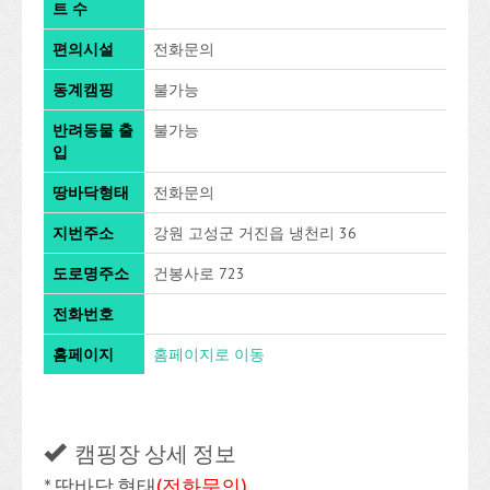
트 수
편의시설
전화문의
동계캠핑
불가능
반려동물 출
불가능
입
땅바닥형태
전화문의
지번주소
강원 고성군 거진읍 냉천리 36
도로명주소
건봉사로 723
전화번호
홈페이지
홈페이지로 이동
캠핑장 상세 정보
* 땅바닥 형태
(전화문의)