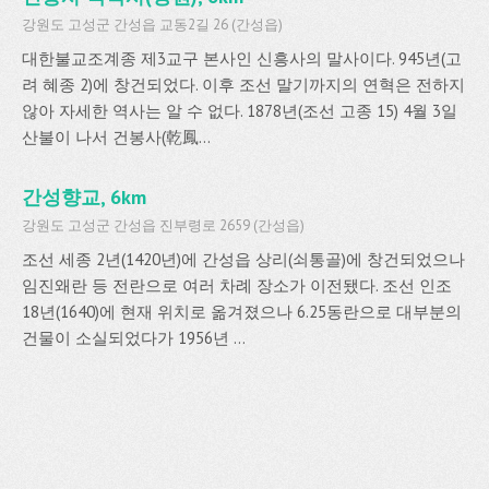
강원도 고성군 간성읍 교동2길 26 (간성읍)
대한불교조계종 제3교구 본사인 신흥사의 말사이다. 945년(고
려 혜종 2)에 창건되었다. 이후 조선 말기까지의 연혁은 전하지
않아 자세한 역사는 알 수 없다. 1878년(조선 고종 15) 4월 3일
산불이 나서 건봉사(乾鳳...
간성향교, 6km
강원도 고성군 간성읍 진부령로 2659 (간성읍)
조선 세종 2년(1420년)에 간성읍 상리(쇠통골)에 창건되었으나
임진왜란 등 전란으로 여러 차례 장소가 이전됐다. 조선 인조
18년(1640)에 현재 위치로 옮겨졌으나 6.25동란으로 대부분의
건물이 소실되었다가 1956년 ...