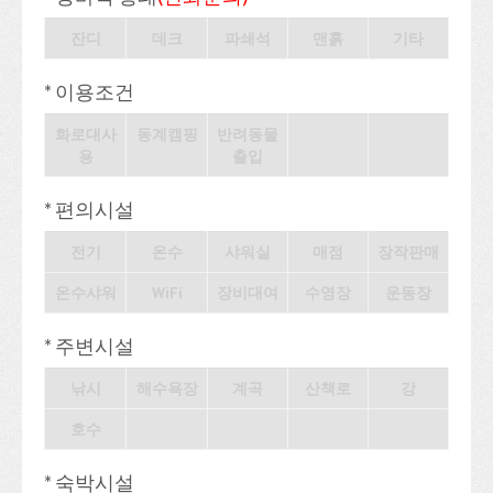
잔디
데크
파쇄석
맨흙
기타
* 이용조건
화로대사
동계캠핑
반려동물
용
출입
* 편의시설
전기
온수
샤워실
매점
장작판매
온수샤워
WiFi
장비대여
수영장
운동장
* 주변시설
낚시
해수욕장
계곡
산책로
강
호수
* 숙박시설