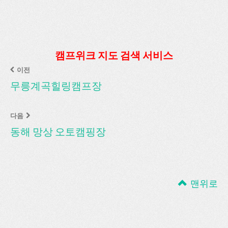
캠프위크 지도 검색 서비스
이전
무릉계곡힐링캠프장
다음
동해 망상 오토캠핑장
맨위로