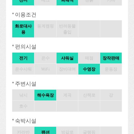
잔디
데크
파쇄석
맨흙
기타
* 이용조건
화로대사
동계캠핑
반려동물
용
출입
* 편의시설
전기
온수
샤워실
매점
장작판매
온수샤워
WiFi
장비대여
수영장
운동장
* 주변시설
낚시
해수욕장
계곡
산책로
강
호수
* 숙박시설
카라반
팬션
방갈로
글램핑