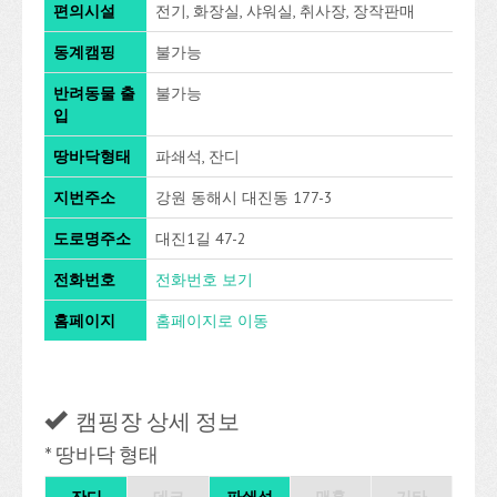
편의시설
전기, 화장실, 샤워실, 취사장, 장작판매
동계캠핑
불가능
반려동물 출
불가능
입
땅바닥형태
파쇄석, 잔디
지번주소
강원 동해시 대진동 177-3
도로명주소
대진1길 47-2
전화번호
전화번호 보기
홈페이지
홈페이지로 이동
캠핑장 상세 정보
* 땅바닥 형태