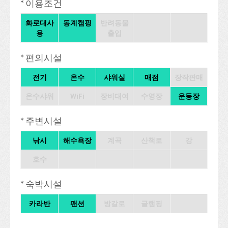
* 이용조건
화로대사
동계캠핑
반려동물
용
출입
* 편의시설
전기
온수
샤워실
매점
장작판매
온수샤워
WiFi
장비대여
수영장
운동장
* 주변시설
낚시
해수욕장
계곡
산책로
강
호수
* 숙박시설
카라반
팬션
방갈로
글램핑