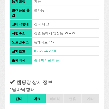
동계캠핑
가능
반려동물 출
불가능
입
땅바닥형태
잔디, 데크
지번주소
강원 동해시 망상동 393-39
도로명주소
동해대로 6370
전화번호
033-534-3110
홈페이지
홈페이지로 이동
캠핑장 상세 정보
* 땅바닥 형태
잔디
데크
파쇄석
맨흙
기타