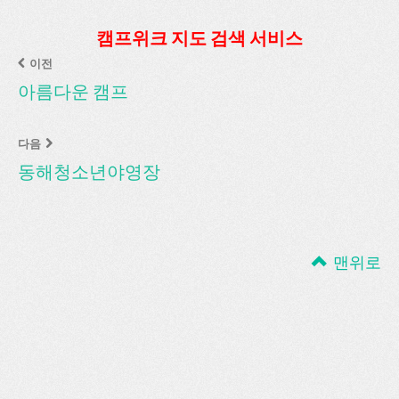
캠프위크 지도 검색 서비스
이전
아름다운 캠프
다음
동해청소년야영장
맨위로