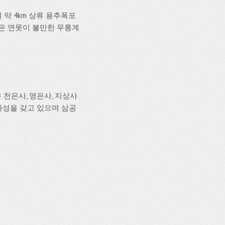
약 4km 상류 용추폭포
넓은 연못이 볼만한 무릉계
 천은사, 영은사, 지상사
사성을 갖고 있으며 삼공