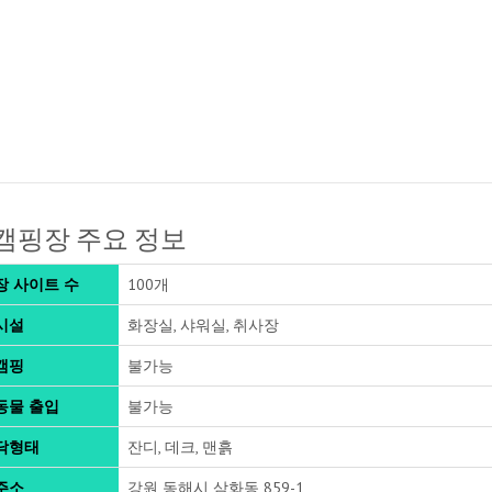
캠핑장 주요 정보
장 사이트 수
100개
시설
화장실, 샤워실, 취사장
캠핑
불가능
동물 출입
불가능
닥형태
잔디, 데크, 맨흙
주소
강원 동해시 삼화동 859-1