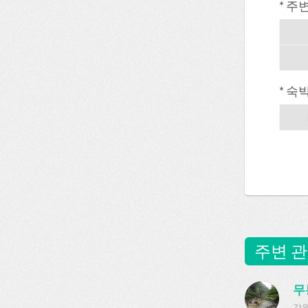
* 주
* 숙
주변 관
무
강원