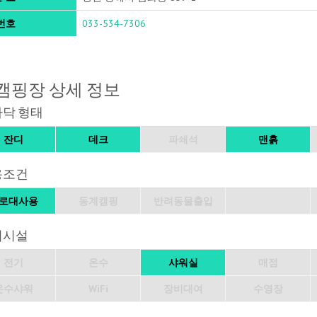
번호
033-534-7306
캠핑장 상세 정보
바닥 형태
잔디
데크
파쇄석
맨흙
용조건
로대사용
동계캠핑
반려동물출입
의시설
전기
온수
샤워실
매점
온수샤워
WiFi
장비대여
수영장