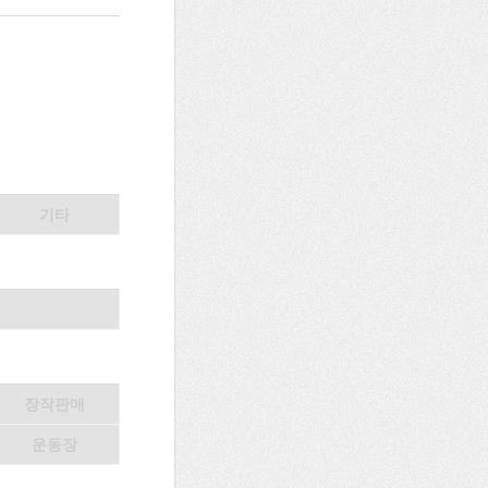
기타
장작판매
운동장