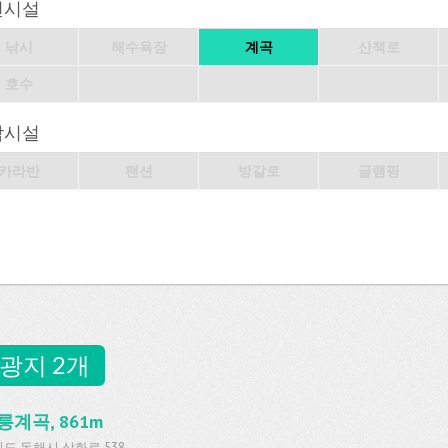
변시설
낚시
해수욕장
계곡
산책로
호수
박시설
카라반
팬션
방갈로
글램핑
광지 2개
릉계곡, 861m
도 동해시 삼화로 538