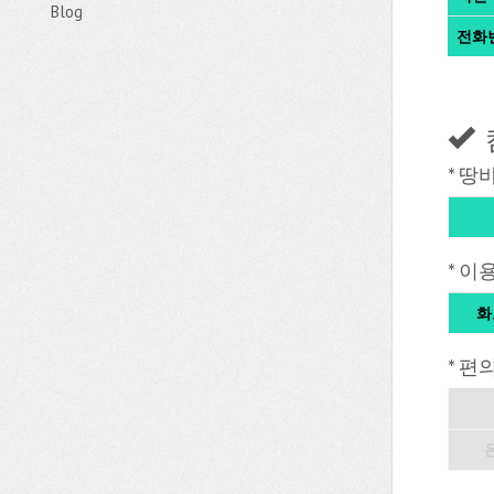
Blog
전화
* 땅
* 이
화
* 편