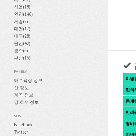
서울(18)
인천(148)
세종(7)
대전(17)
대구(28)
울산(42)
광주(6)
부산(16)
FAMILY
야영
해수욕장 정보
산 정보
편의
계곡 정보
동계
강,호수 정보
반려
SNS
땅바
Facebook
Twitter
지번