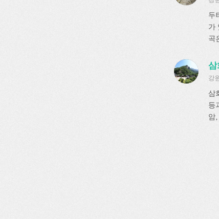
두
가
곡은
삼
강원
삼
등
암,