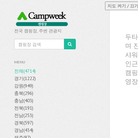
전국 캠핑장, 주변 관광지
두타
며 
샤워
인근
MENU
전체(4714)
캠핑
경기(1222)
영장
강원(949)
충북(296)
충남(403)
전북(191)
전남(253)
경북(597)
경남(434)
제주(87)