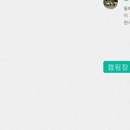
동
이
전기
캠핑장