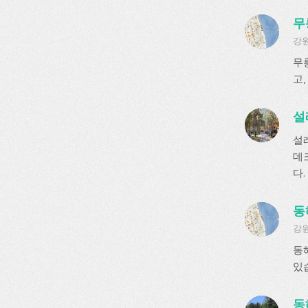
무
강원
무
고,
설
설
데
다.
동
강원
동
있
동