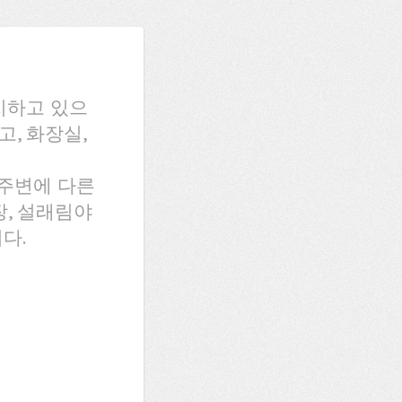
치하고 있으
고, 화장실,
 주변에 다른
, 설래림야
다.