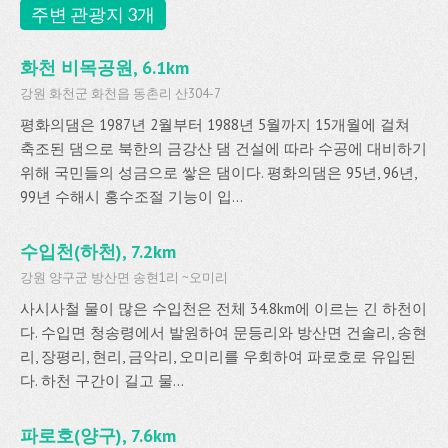
주변 관광지 3개
화천 비목공원, 6.1km
강원 화천군 화천읍 동촌리 산304-7
평화의댐은 1987년 2월부터 1988년 5월까지 15개월에 걸쳐
축조된 댐으로 북한의 금강산 댐 건설에 따라 수공에 대비하기
위해 국민들의 성금으로 쌓은 댐이다. 평화의댐은 95년, 96년,
99년 수해시 홍수조절 기능이 입...
수입천(하천), 7.2km
강원 양구군 방산면 송현1리 ~오미리
사시사철 물이 많은 수입천은 전체 34.8km에 이르는 긴 하천이
다. 수입면 청송령에서 발원하여 문등리와 방산면 건솔리, 송현
리, 장평리, 현리, 금악리, 오미리를 우회하여 파로호로 유입된
다. 하천 구간이 길고 물...
파로호(양구), 7.6km