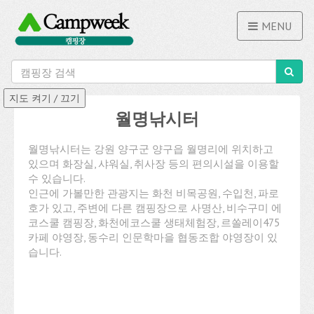
MENU
월명낚시터
월명낚시터는 강원 양구군 양구읍 월명리에 위치하고
있으며 화장실, 샤워실, 취사장 등의 편의시설을 이용할
수 있습니다.
인근에 가볼만한 관광지는 화천 비목공원, 수입천, 파로
호가 있고, 주변에 다른 캠핑장으로 사명산, 비수구미 에
코스쿨 캠핑장, 화천에코스쿨 생태체험장, 르쏠레이475
카페 야영장, 동수리 인문학마을 협동조합 야영장이 있
습니다.