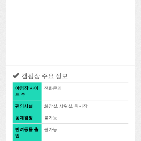
캠핑장 주요 정보
야영장 사이
전화문의
트 수
편의시설
화장실, 샤워실, 취사장
동계캠핑
불가능
반려동물 출
불가능
입