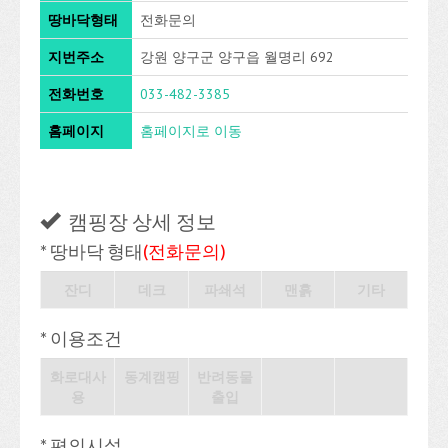
땅바닥형태
전화문의
지번주소
강원 양구군 양구읍 월명리 692
전화번호
033-482-3385
홈페이지
홈페이지로 이동
캠핑장 상세 정보
* 땅바닥 형태
(전화문의)
잔디
데크
파쇄석
맨흙
기타
* 이용조건
화로대사
동계캠핑
반려동물
용
출입
* 편의시설