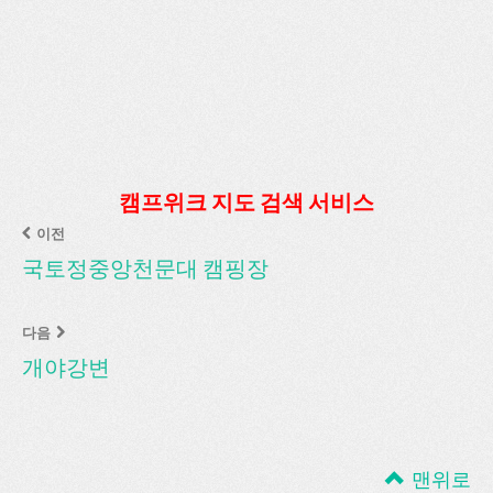
캠프위크 지도 검색 서비스
이전
국토정중앙천문대 캠핑장
다음
개야강변
맨위로