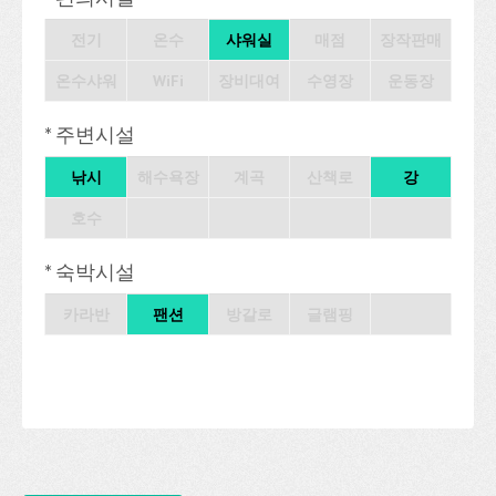
전기
온수
샤워실
매점
장작판매
온수샤워
WiFi
장비대여
수영장
운동장
* 주변시설
낚시
해수욕장
계곡
산책로
강
호수
* 숙박시설
카라반
팬션
방갈로
글램핑