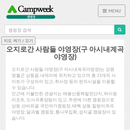
MENU
오지로간 사람들 야영장(구 아시내계곡
야영장)
오지로간 사람들 야영장(구 아시내계곡야영장)는 강원
영월군 상동읍 내덕리에 위치하고 있으며 총 13개의 사
이트가 구성되어 있고, 취사장 등의 편의시설을 이용할
수 있습니다.
인근에 가볼만한 관광지는 매봉산풍력발전단지, 하이원
리조트, 도사곡휴양림이 있고, 주변에 다른 캠핑장으로
상동 선바위골 국민여가캠핑장, 태백 상동 칠랑이계곡
야영장, 달과별 캠핑장, 통나무집휘, 섬지골 캠핑장이 있
습니다.