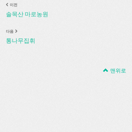
이전
솔목산 마로농원
다음
통나무집휘
맨위로