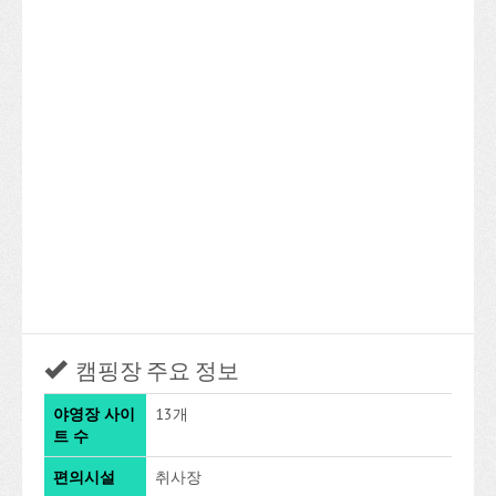
캠핑장 주요 정보
야영장 사이
13개
트 수
편의시설
취사장