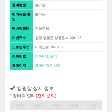
동계캠핑
불가능
반려동물 출
불가능
입
땅바닥형태
전화문의
지번주소
강원 영월군 상동읍 내덕리 98
도로명주소
태백산로 2837-13
전화번호
전화번호 보기
홈페이지
홈페이지로 이동
캠핑장 상세 정보
* 땅바닥 형태
(전화문의)
잔디
데크
파쇄석
맨흙
기타