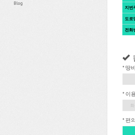
Blog
지번
도로
전화
* 땅
* 이
화
* 편