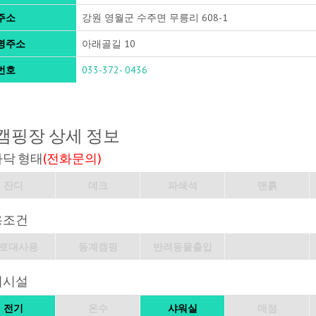
주소
강원 영월군 수주면 무릉리 608-1
명주소
아래골길 10
번호
033-372- 0436
캠핑장 상세 정보
바닥 형태
(전화문의)
잔디
데크
파쇄석
맨흙
용조건
로대사용
동계캠핑
반려동물출입
의시설
전기
온수
샤워실
매점