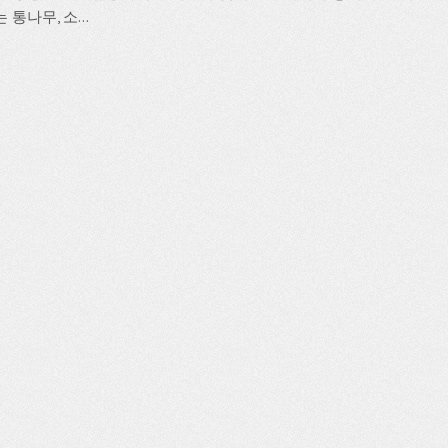
 통나무, 소...