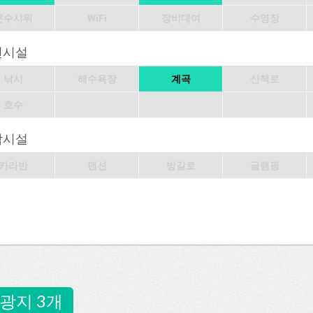
온수샤워
WiFi
장비대여
수영장
변시설
낚시
해수욕장
계곡
산책로
호수
박시설
카라반
팬션
방갈로
글램핑
광지 3개