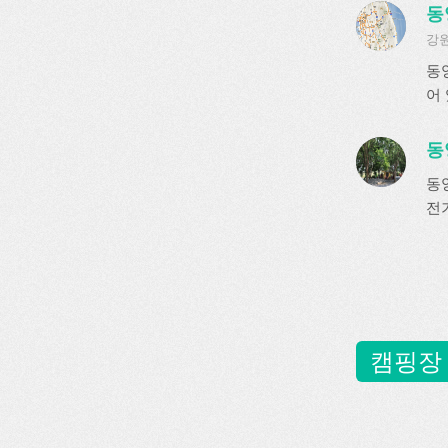
동
강원
동
어 
동
동
전기
캠핑장