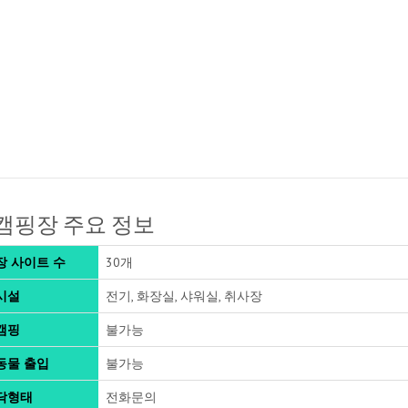
캠핑장 주요 정보
장 사이트 수
30개
시설
전기, 화장실, 샤워실, 취사장
캠핑
불가능
동물 출입
불가능
닥형태
전화문의