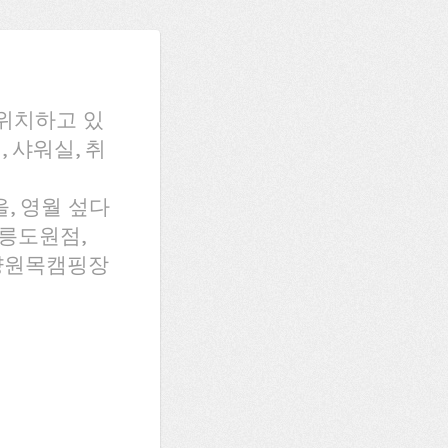
위치하고 있
 샤워실, 취
, 영월 섶다
무릉도원점,
동양원목캠핑장