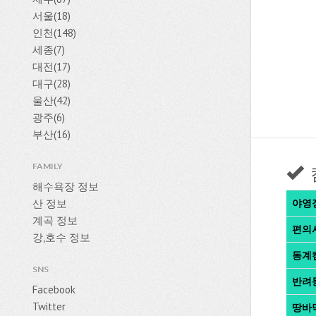
서울(18)
인천(148)
세종(7)
대전(17)
대구(28)
울산(42)
광주(6)
부산(16)
FAMILY
해수욕장 정보
산 정보
야영
계곡 정보
편의
강,호수 정보
동계
SNS
반려
Facebook
Twitter
땅바