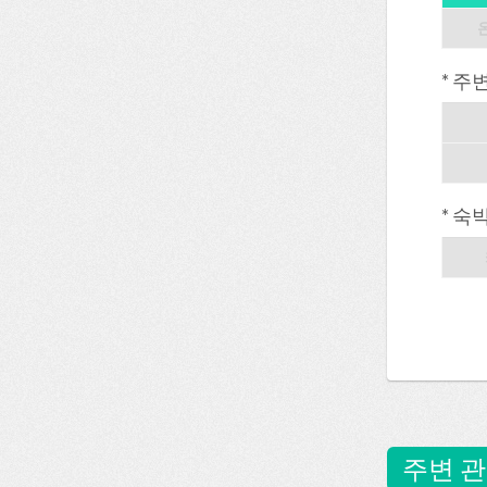
* 주
* 숙
주변 관