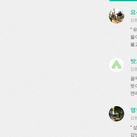
요
강원
*
물
불교
밧
강원
꼴
뜻
면에
영
강원
*
강