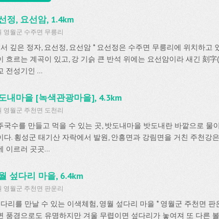
선정, 요선암, 1.4km
 영월군 수주면 무릉리
 유서 깊은 정자, 요선정, 요선암 * 요선정은 수주면 무릉리에 위치하고 
이 흐르는 계곡이 있고, 강 기슭 큰 반석 위에는 요선암이라 새긴 刻字(
 전성기인 ...
도내마을 [녹색관광마을], 4.3km
 영월군 주천면 도천리
뚜국수를 만들고 먹을 수 있는 곳, 밧도내마을 밧도내란 바깥으로 물
이다. 횡성군 태기산 자락에서 발원, 안흥면과 강림면을 거친 주천강
 이르러 곳곳...
월 섶다리 마을, 6.4km
 영월군 주천면 판운리
 섶다리를 만날 수 있는 이색체험, 영월 섶다리 마을 * 영월군 주천면 
변 풍경으로도 유명하지만 겨울 무렵이면 섶다리가 놓여져 또 다른 볼