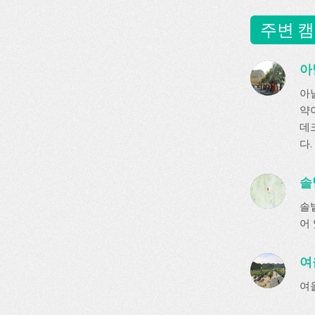
주변 캠
아
아
약
데
다.
솔
솔
어 
여
여