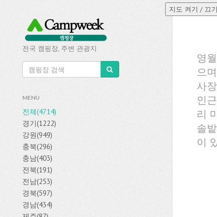
전국 캠핑장, 주변 관광지
영월
으며
사장
인근
MENU
전체(4714)
리 
경기(1222)
솔밭
강원(949)
이 
충북(296)
충남(403)
전북(191)
전남(253)
경북(597)
경남(434)
제주(87)