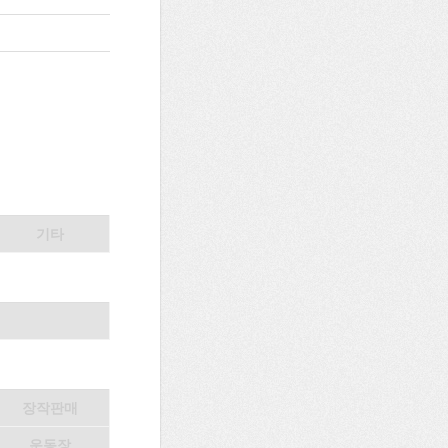
기타
장작판매
운동장