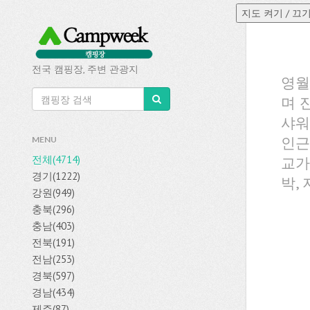
전국 캠핑장, 주변 관광지
영월
며 
샤워
인근
MENU
전체(4714)
교가
경기(1222)
박,
강원(949)
충북(296)
충남(403)
전북(191)
전남(253)
경북(597)
경남(434)
제주(87)