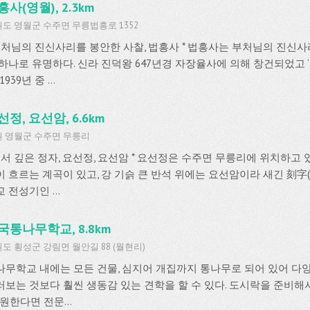
흥사(영월), 2.3km
도 영월군 수주면 무릉법흥로 1352
 부처님의 진신사리를 봉안한 사찰, 법흥사 * 법흥사는 부처님의 진신사
 하나로 유명하다. 신라 진덕왕 647년경 자장율사에 의해 창건되었고
1939년 중 ...
선정, 요선암, 6.6km
 영월군 수주면 무릉리
 유서 깊은 정자, 요선정, 요선암 * 요선정은 수주면 무릉리에 위치하고 
이 흐르는 계곡이 있고, 강 기슭 큰 반석 위에는 요선암이라 새긴 刻字(
 전성기인 ...
국통나무학교, 8.8km
도 횡성군 강림면 월안길 88 (월현리)
나무학교 내에는 모든 건물, 심지어 개집까지 통나무로 되어 있어 다
러보는 것보다 훨씬 생동감 있는 견학을 할 수 있다. 도시락을 준비해
 원한다면 전문...