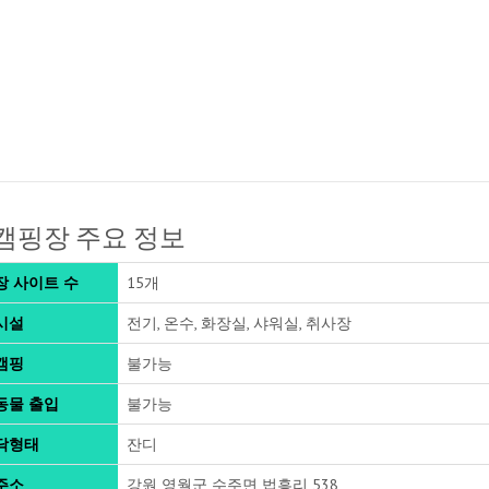
캠핑장 주요 정보
장 사이트 수
15개
시설
전기, 온수, 화장실, 샤워실, 취사장
캠핑
불가능
동물 출입
불가능
닥형태
잔디
주소
강원 영월군 수주면 법흥리 538