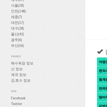
서울(18)
인천(148)
세종(7)
대전(17)
대구(28)
울산(42)
광주(6)
부산(16)
FAMILY
야영
해수욕장 정보
산 정보
편의
계곡 정보
동계
강,호수 정보
반려
SNS
땅바
Facebook
Twitter
지번