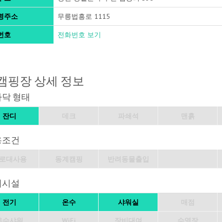
명주소
무릉법흥로 1115
번호
전화번호 보기
캠핑장 상세 정보
바닥 형태
잔디
데크
파쇄석
맨흙
용조건
로대사용
동계캠핑
반려동물출입
의시설
전기
온수
샤워실
매점
온수샤워
WiFi
장비대여
수영장