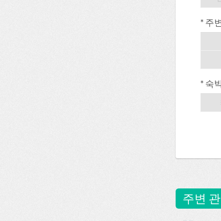
* 주
* 숙
주변 관