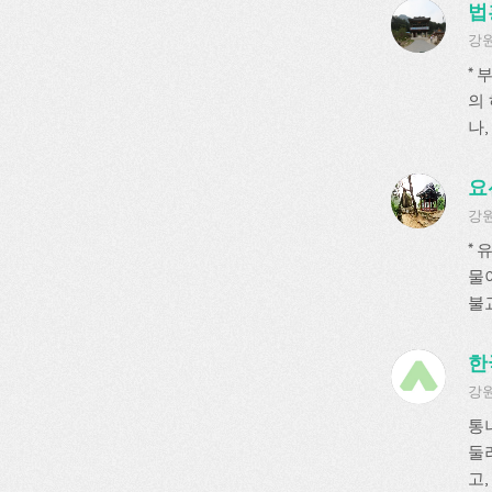
법
강원
*
의
나, 
요
강원
*
물
불교
한
강원
통
둘
고,