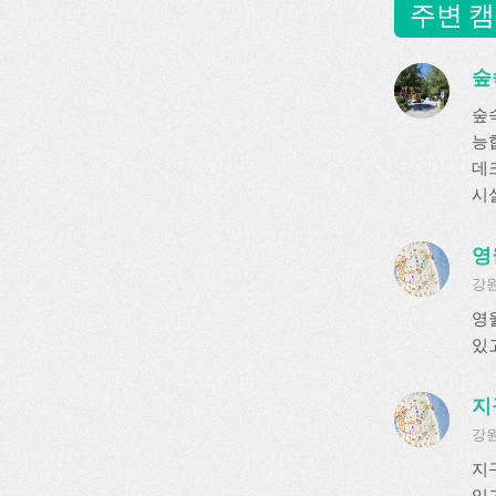
주변 캠
숲
숲
능
데크
시
영
강원
영
있
지
강원
지
있고