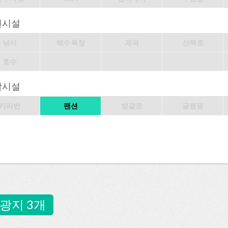
변시설
낚시
해수욕장
계곡
산책로
호수
박시설
카라반
팬션
방갈로
글램핑
광지 3개