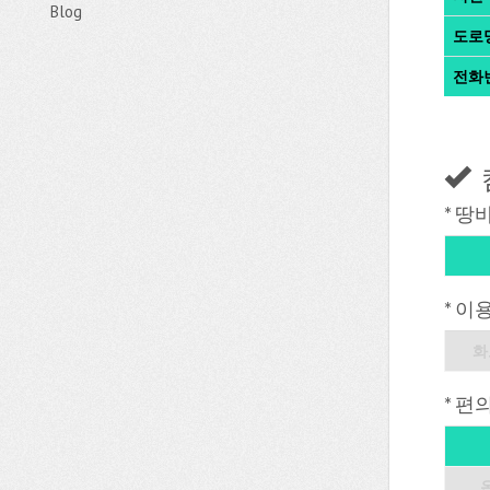
Blog
도로
전화
* 땅
* 이
화
* 편