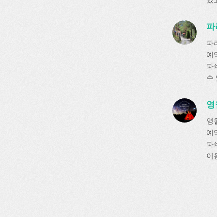
파
파
예
파쇄
수
영
영
예
파쇄
이