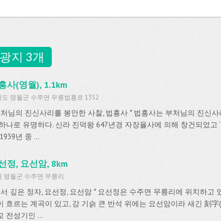
광지 3개
흥사(영월), 1.1km
도 영월군 수주면 무릉법흥로 1352
 부처님의 진신사리를 봉안한 사찰, 법흥사 * 법흥사는 부처님의 진신사
 하나로 유명하다. 신라 진덕왕 647년경 자장율사에 의해 창건되었고
1939년 중 ...
선정, 요선암, 8km
 영월군 수주면 무릉리
 유서 깊은 정자, 요선정, 요선암 * 요선정은 수주면 무릉리에 위치하고 
이 흐르는 계곡이 있고, 강 기슭 큰 반석 위에는 요선암이라 새긴 刻字(
 전성기인 ...