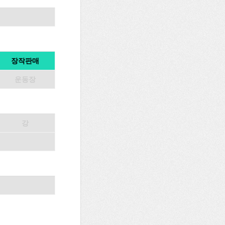
장작판매
운동장
강