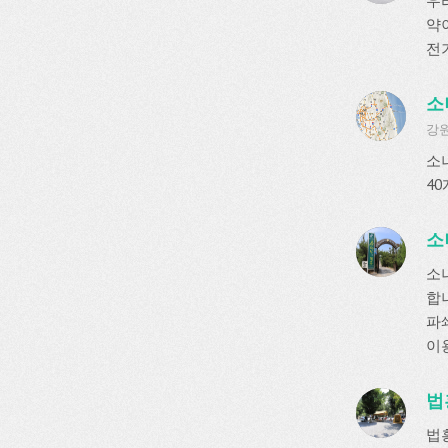
우
약
전기
소
강원
소
4
소
소
합
파쇄
이
법
법