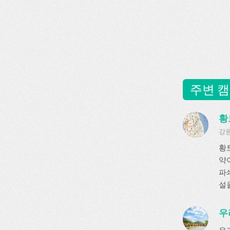
주변 캠
황
강원
황
약
파쇄
설
우