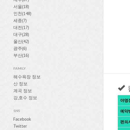
서울(18)
인천(148)
세종(7)
대전(17)
대구(28)
울산(42)
광주(6)
부산(16)
FAMILY
해수욕장 정보
산 정보
계곡 정보
강,호수 정보
야영
SNS
예약
Facebook
편의
Twitter