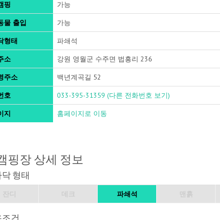
캠핑
가능
동물 출입
가능
닥형태
파쇄석
주소
강원 영월군 수주면 법흥리 236
명주소
백년계곡길 52
번호
033-395-31359
(다른 전화번호 보기)
이지
홈페이지로 이동
캠핑장 상세 정보
바닥 형태
잔디
데크
파쇄석
맨흙
용조건