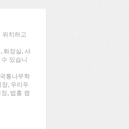
에 위치하고
 화장실, 샤
 수 있습니
 한국통나무학
장, 우리두
장, 법흥 캠