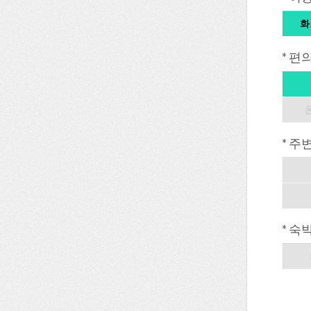
화
* 편
* 주
* 숙