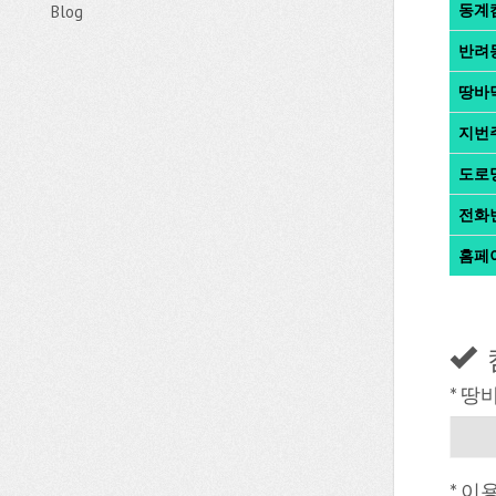
동계
Blog
반려
땅바
지번
도로
전화
홈페
* 땅
* 이