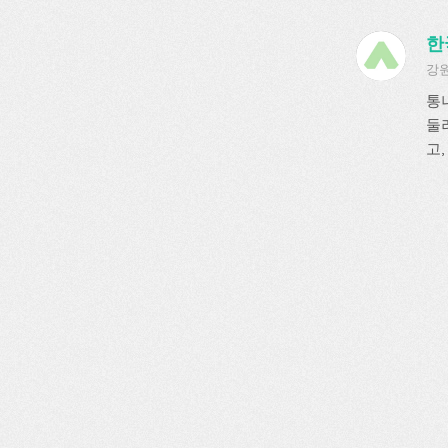
한
강원
통
둘
고,