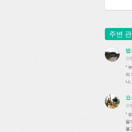
주변 관
법
강원
*
의
나, 
요
강원
*
물
불교