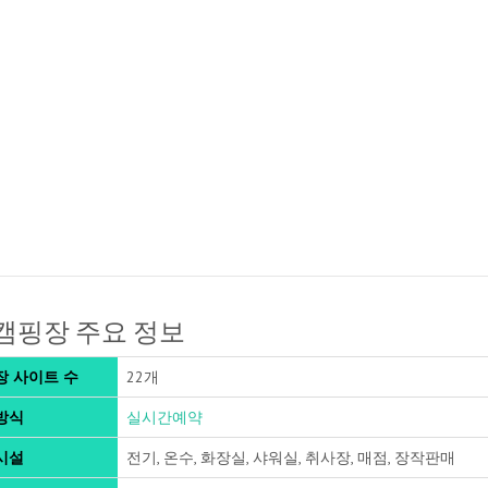
캠핑장 주요 정보
장 사이트 수
22개
방식
실시간예약
시설
전기, 온수, 화장실, 샤워실, 취사장, 매점, 장작판매