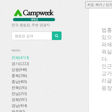
전국 캠핑장, 주변 관광지
법흥
있으
파쇄
워실
MENU
전체(4714)
다.
경기(1222)
인근
강원(949)
교가
충북(296)
리글
충남(403)
핑장
전북(191)
전남(253)
경북(597)
경남(434)
제주(87)