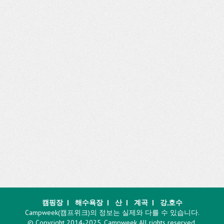
캠핑장
|
해수욕장
|
산
|
계곡
|
강,호수
Campweek(캠프위크)의 정보는 실제와 다를 수 있습니다.
© Copyright 2014-2025. Campweek All rights reserved.