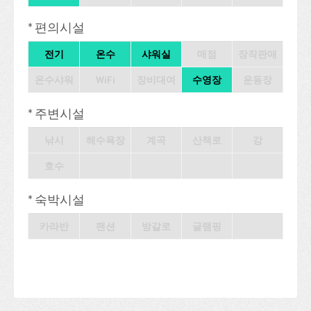
* 편의시설
전기
온수
샤워실
매점
장작판매
온수샤워
WiFi
장비대여
수영장
운동장
* 주변시설
낚시
해수욕장
계곡
산책로
강
호수
* 숙박시설
카라반
팬션
방갈로
글램핑