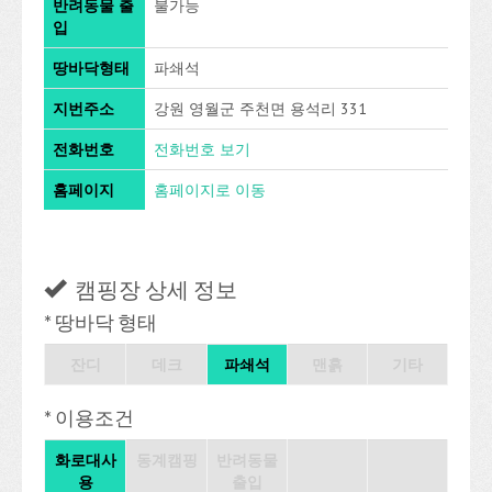
반려동물 출
불가능
입
땅바닥형태
파쇄석
지번주소
강원 영월군 주천면 용석리 331
전화번호
전화번호 보기
홈페이지
홈페이지로 이동
캠핑장 상세 정보
* 땅바닥 형태
잔디
데크
파쇄석
맨흙
기타
* 이용조건
화로대사
동계캠핑
반려동물
용
출입