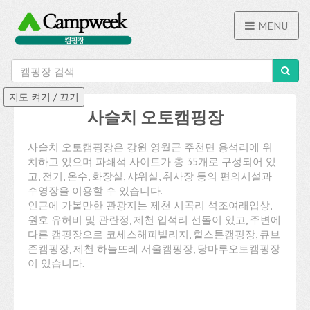
MENU
사슬치 오토캠핑장
사슬치 오토캠핑장은 강원 영월군 주천면 용석리에 위
치하고 있으며 파쇄석 사이트가 총 35개로 구성되어 있
고, 전기, 온수, 화장실, 샤워실, 취사장 등의 편의시설과
수영장을 이용할 수 있습니다.
인근에 가볼만한 관광지는 제천 시곡리 석조여래입상,
원호 유허비 및 관란정, 제천 입석리 선돌이 있고, 주변에
다른 캠핑장으로 코세스해피빌리지, 힐스톤캠핑장, 큐브
존캠핑장, 제천 하늘뜨레 서울캠핑장, 당마루오토캠핑장
이 있습니다.