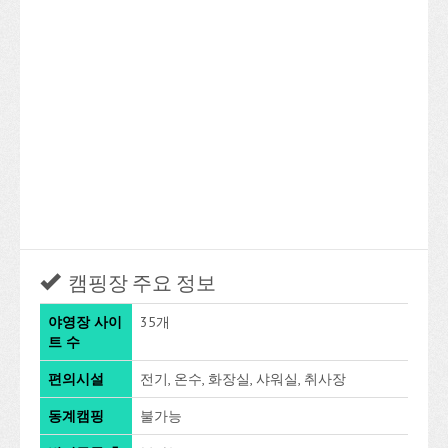
캠핑장 주요 정보
야영장 사이
35개
트 수
편의시설
전기, 온수, 화장실, 샤워실, 취사장
동계캠핑
불가능