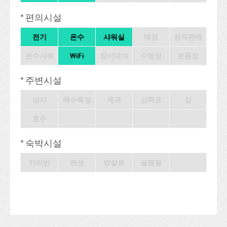
* 편의시설
전기
온수
샤워실
매점
장작판매
온수샤워
WiFi
장비대여
수영장
운동장
* 주변시설
낚시
해수욕장
계곡
산책로
강
호수
* 숙박시설
카라반
팬션
방갈로
글램핑