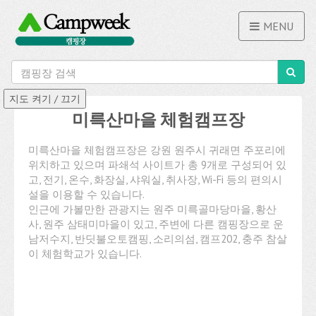
MENU
미륵산마을 체험캠프장
미륵산마을 체험캠프장은 강원 원주시 귀래면 주포리에
위치하고 있으며 파쇄석 사이트가 총 9개로 구성되어 있
고, 전기, 온수, 화장실, 샤워실, 취사장, Wi-Fi 등의 편의시
설을 이용할 수 있습니다.
인근에 가볼만한 관광지는 원주 미륵골마당마을, 황산
사, 원주 삼태미마을이 있고, 주변에 다른 캠핑장으로 운
남저수지, 반딧불오토캠핑, 소리의섬, 캠프202, 충주 참살
이 체험학교가 있습니다.