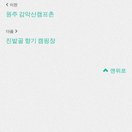
이전
원주 감악산캠프촌
다음
진밭골 향기 캠핑장
맨위로