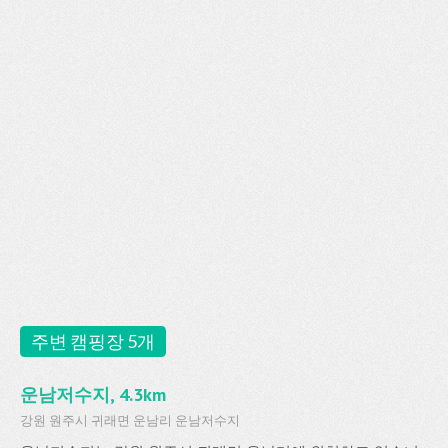
주변 캠핑장 5개
운남저수지, 4.3km
강원 원주시 귀래면 운남리 운남저수지