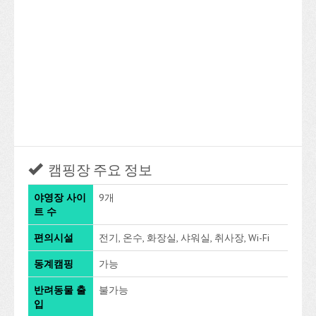
캠핑장 주요 정보
야영장 사이
9개
트 수
편의시설
전기, 온수, 화장실, 샤워실, 취사장, Wi-Fi
동계캠핑
가능
반려동물 출
불가능
입