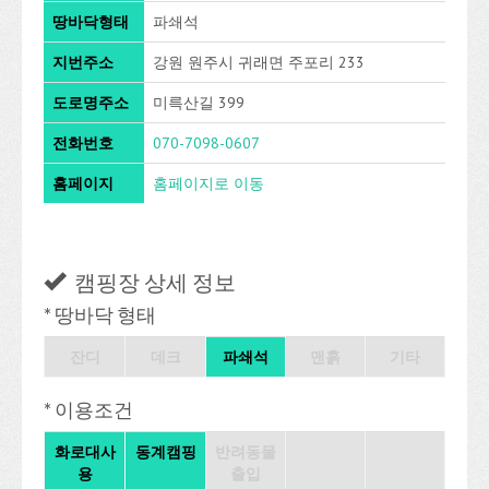
땅바닥형태
파쇄석
지번주소
강원 원주시 귀래면 주포리 233
도로명주소
미륵산길 399
전화번호
070-7098-0607
홈페이지
홈페이지로 이동
캠핑장 상세 정보
* 땅바닥 형태
잔디
데크
파쇄석
맨흙
기타
* 이용조건
화로대사
동계캠핑
반려동물
용
출입