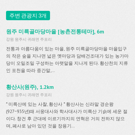
주변 관광지 3개
원주 미륵골마당마을 [농촌전통테마], 6m
강원 원주시 귀래면 주포리
전통과 아름다움이 있는 마을, 원주 미륵골마당마을 마을입구
의 작은 숲을 지나면 넓은 옛마당과 담배건조대가 있는 농가마
당이 오밀조밀 구성하는 아랫말을 지나게 된다. 황산천의 지류
인 포천을 따라 중간말,...
황산사(원주), 1.2km
강원 원주시 귀래면 주포리
* 미륵산에 있는 사찰, 황산사 * 황산사는 신라말 경순왕
(927~935년)때 서웅대사와 학사대사가 미륵산 기슭에 세운 절
이다. 창건 후 근대에 이르기까지의 연혁은 거의 전하지 않으
며, 폐사로 남아 있던 것을 장용기...