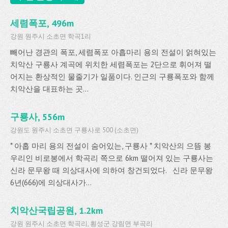
세렴폭포, 496m
강원 원주시 소초면 학곡1리
빼어난 경관의 폭포, 세렴폭포 아흡마리 용의 전설이 얽혀있는
치악산 구룡사 계곡에 위치한 세렴폭포는 2단으로 휘어져 떨
어지는 환상적인 물줄기가 일품이다. 인근의 구룡폭포와 함께
치악산을 대표하는 곳...
구룡사, 556m
강원도 원주시 소초면 구룡사로 500 (소초면)
* 아홉 마리 용의 전설이 숨어있는, 구룡사 * 치악산의 으뜸 봉
우리인 비로봉에서 학곡리 쪽으로 6km 떨어져 있는 구룡사는
신라 문무왕 때 의상대사에 의하여 창건되었다. 신라 문무왕
6년(666)에 의상대사가...
치악산국립공원, 1.2km
강원 원주시 소초면 학곡리, 횡성군 강림면 부곡리