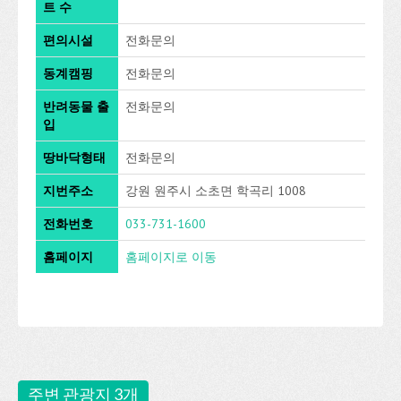
트 수
편의시설
전화문의
동계캠핑
전화문의
반려동물 출
전화문의
입
땅바닥형태
전화문의
지번주소
강원 원주시 소초면 학곡리 1008
전화번호
033-731-1600
홈페이지
홈페이지로 이동
주변 관광지 3개