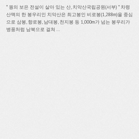
* 꿩의 보은 전설이 살아 있는 산, 치악산국립공원(서부) * 차령
산맥의 한 봉우리인 치악산은 최고봉인 비로봉(1,288m)을 중심
으로 삼봉, 향로봉, 남대봉, 천지봉 등 1,000m가 넘는 봉우리가
병풍처럼 남북으로 걸쳐 ...