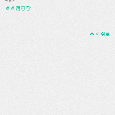
호호캠핑장
맨위로