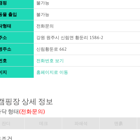
캠핑
불가능
동물 출입
불가능
닥형태
전화문의
주소
강원 원주시 신림면 황둔리 1586-2
명주소
신림황둔로 662
번호
전화번호 보기
이지
홈페이지로 이동
캠핑장 상세 정보
바닥 형태
(전화문의)
잔디
데크
파쇄석
맨흙
용조건