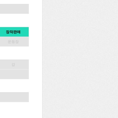
장작판매
운동장
강