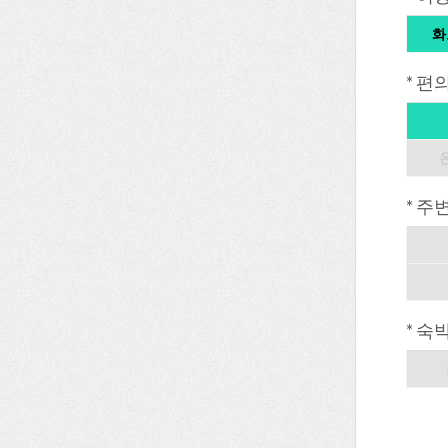
화
* 편
* 주
* 숙