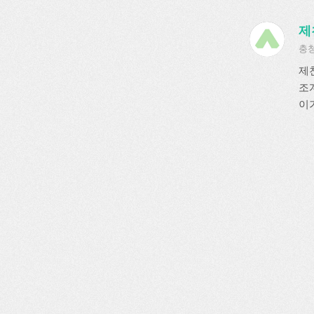
제
충청
제
조
이가