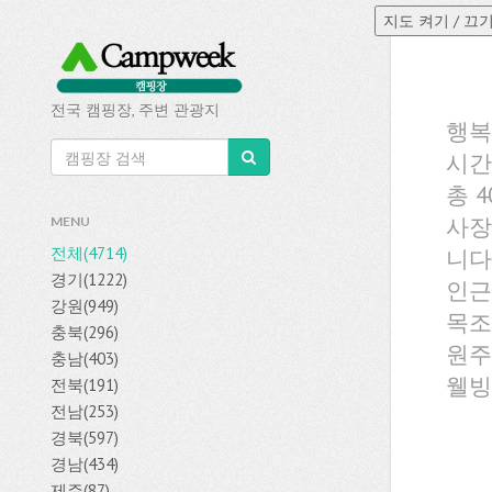
전국 캠핑장, 주변 관광지
행복
시간
총 
사장
MENU
전체(4714)
니다
경기(1222)
인근
강원(949)
목조
충북(296)
원주
충남(403)
웰빙
전북(191)
전남(253)
경북(597)
경남(434)
제주(87)