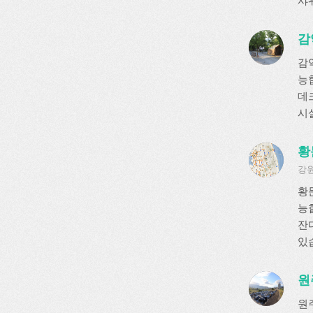
샤
감
감
능
데크
시
황
강원
황
능
잔
있
원
원