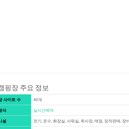
캠핑장 주요 정보
장 사이트 수
40개
방식
실시간예약
시설
전기, 온수, 화장실, 샤워실, 취사장, 매점, 장작판매, 