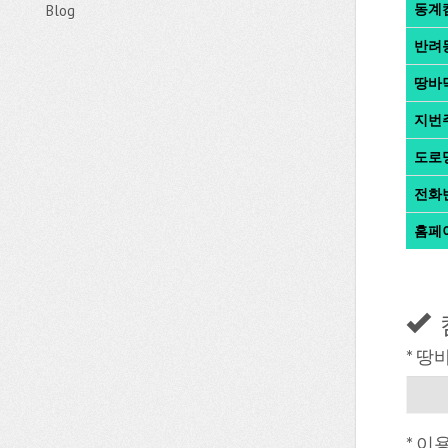
동계
Blog
반려
땅바
지번
도로
전화
홈페
* 땅
* 이