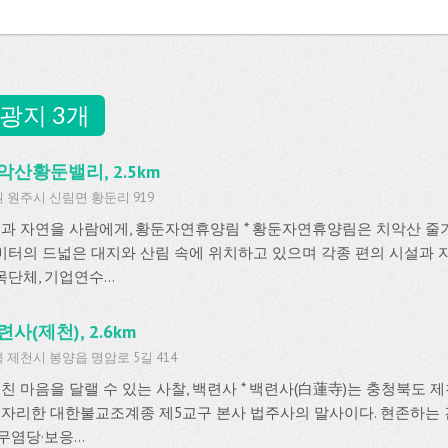
광지 3개
악산황둔밸리, 2.5km
 원주시 신림면 황둔리 919
 숲과 자연을 사람에게, 황둔자연휴양림 * 황둔자연휴양림은 치악산 줄기에
미터의 드넓은 대지와 산림 속에 위치하고 있으며 각종 편의 시설과 
단체, 기업연수...
련사(제천), 2.6km
 제천시 봉양읍 명암로 5길 414
 지친 마음을 달랠 수 있는 사찰, 백련사 * 백련사(白蓮寺)는 충청북도
) 자리한 대한불교조계종 제5교구 본사 법주사의 말사이다. 현존하는
무염당·보응...