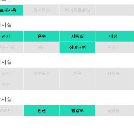
로대사용
동계캠핑
반려동물출입
의시설
전기
온수
샤워실
매점
온수샤워
WiFi
장비대여
수영장
변시설
낚시
해수욕장
계곡
산책로
호수
박시설
카라반
팬션
방갈로
글램핑