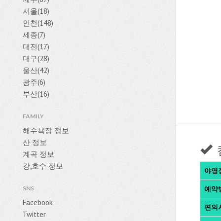
서울(18)
인천(148)
세종(7)
대전(17)
대구(28)
울산(42)
광주(6)
부산(16)
FAMILY
해수욕장 정보
산 정보
계곡 정보
강,호수 정보
야영
SNS
예약
Facebook
편의
Twitter