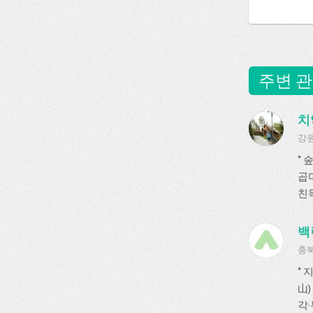
주변 관
치
강원
*
곱
친목
백
충북
*
山
각·