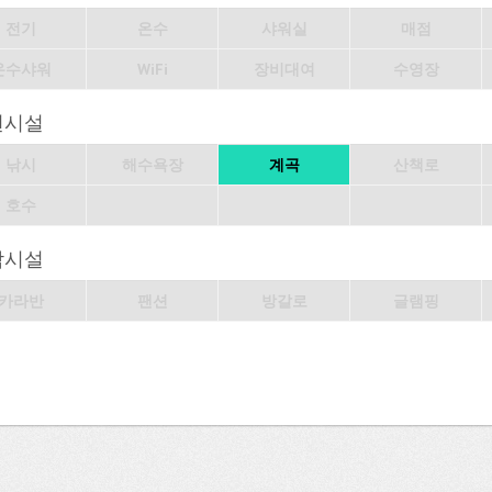
전기
온수
샤워실
매점
온수샤워
WiFi
장비대여
수영장
변시설
낚시
해수욕장
계곡
산책로
호수
박시설
카라반
팬션
방갈로
글램핑