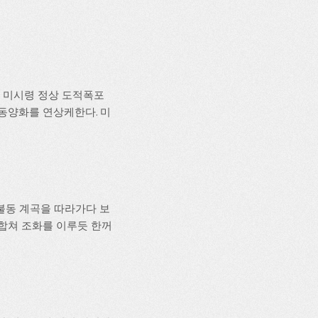
 미시령 정상 도적폭포
 동양화를 연상케한다. 미
불동 계곡을 따라가다 보
 합쳐 조화를 이루듯 한꺼