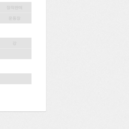
장작판매
운동장
강