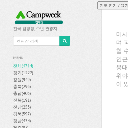
전국 캠핑장, 주변 관광지
미시
며 
할 
인근
MENU
전체(4714)
용대
경기(1222)
위야
강원(949)
이 
충북(296)
충남(403)
전북(191)
전남(253)
경북(597)
경남(434)
제주(87)