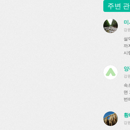
주변 관
미
강원
설
까
시
양
강원
속
면
번에
황
강원