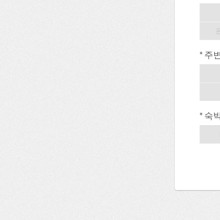
* 주
* 숙