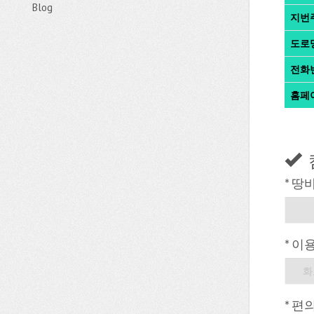
Blog
지번
도로
전화
홈페
* 땅
* 이
화
* 편