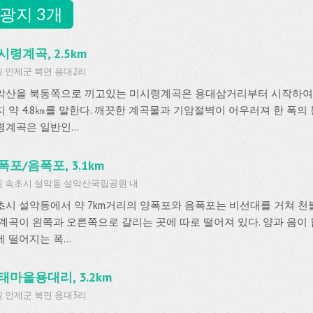
광지 3개
시령계곡, 2.5km
 인제군 북면 용대2리
악산을 북동쪽으로 끼고있는 미시령계곡은 용대삼거리부터 시작하여
지 약 4.8㎞를 말한다. 깨끗한 계곡물과 기암절벽이 어우러져 한 폭의
령계곡은 일반인...
폭포/음폭포, 3.1km
 속초시 설악동 설악산국립공원 내
초시 설악동에서 약 7km거리의 양폭포와 음폭포는 비선대를 거쳐 천
 계곡이 왼쪽과 오른쪽으로 갈리는 곳에 따로 떨어져 있다. 양과 음이
 떨어지는 폭...
태마을용대리, 3.2km
 인제군 북면 용대3리