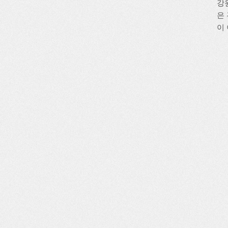
강
은
이 