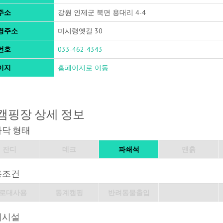
주소
강원 인제군 북면 용대리 4-4
명주소
미시령옛길 30
번호
033-462-4343
이지
홈페이지로 이동
캠핑장 상세 정보
바닥 형태
잔디
데크
파쇄석
맨흙
용조건
로대사용
동계캠핑
반려동물출입
의시설