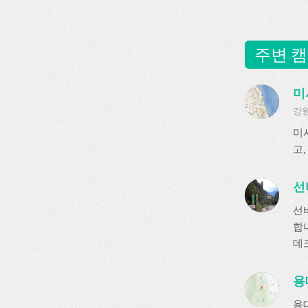
주변 캠
미
강원
미
고
선
선
합
데크
용
용