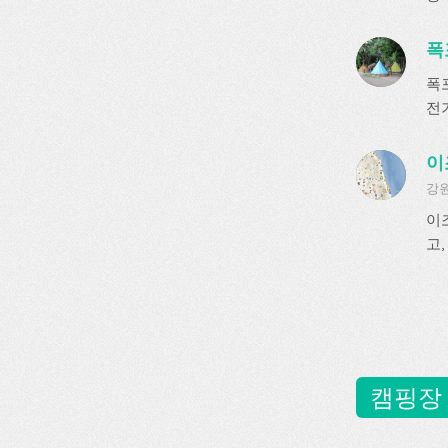
폭
폭
전기
이
강원
이
고
캠핑장