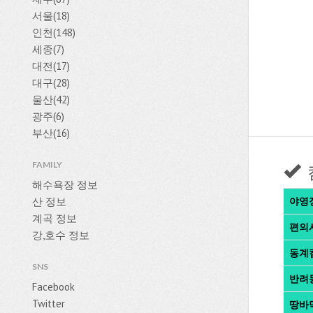
서울(18)
인천(148)
세종(7)
대전(17)
대구(28)
울산(42)
광주(6)
부산(16)
FAMILY
해수욕장 정보
산 정보
야영
계곡 정보
편의
강,호수 정보
동계
SNS
반려
Facebook
Twitter
땅바