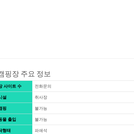
캠핑장 주요 정보
장 사이트 수
전화문의
시설
취사장
캠핑
불가능
동물 출입
불가능
닥형태
파쇄석