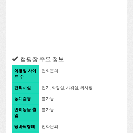
캠핑장 주요 정보
야영장 사이
전화문의
트 수
편의시설
전기, 화장실, 샤워실, 취사장
동계캠핑
불가능
반려동물 출
불가능
입
땅바닥형태
전화문의