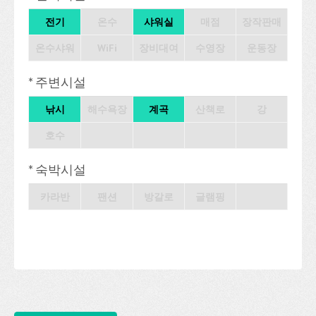
전기
온수
샤워실
매점
장작판매
온수샤워
WiFi
장비대여
수영장
운동장
* 주변시설
낚시
해수욕장
계곡
산책로
강
호수
* 숙박시설
카라반
팬션
방갈로
글램핑