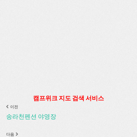
캠프위크 지도 검색 서비스
이전
송라천펜션 야영장
다음