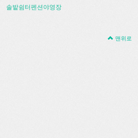
솔밭쉼터펜션야영장
맨위로