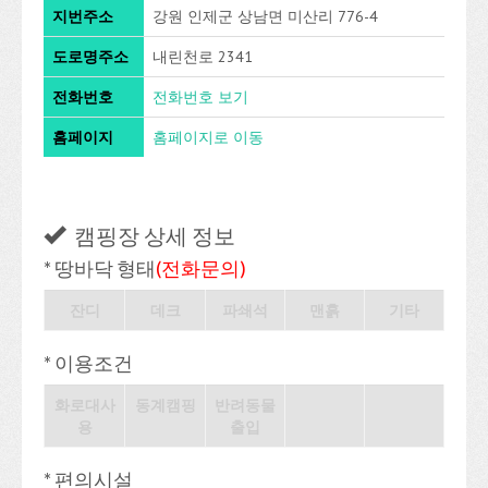
지번주소
강원 인제군 상남면 미산리 776-4
도로명주소
내린천로 2341
전화번호
전화번호 보기
홈페이지
홈페이지로 이동
캠핑장 상세 정보
* 땅바닥 형태
(전화문의)
잔디
데크
파쇄석
맨흙
기타
* 이용조건
화로대사
동계캠핑
반려동물
용
출입
* 편의시설