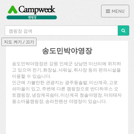
MENU
송도민박야영장
송도민박야영장은 강원 인제군 상남면 미산리에 위치하
고 있으며 전기, 화장실, 샤워실, 취사장 등의 편의시설을
이용할 수 있습니다.
인근에 가볼만한 관광지는 광주동솔밭, 미산계곡, 고로
쇠마을이 있고, 주변에 다른 캠핑장으로 반디하우스 오
토캠핑장, 냉장계곡쉼터, 미산계곡 청솔야영장, 마의태자
용소마을캠핑장, 송라천펜션 야영장이 있습니다.