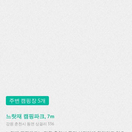
주변 캠핑장 5개
느랏재 캠핑파크, 7m
강원 춘천시 동면 상걸리 336