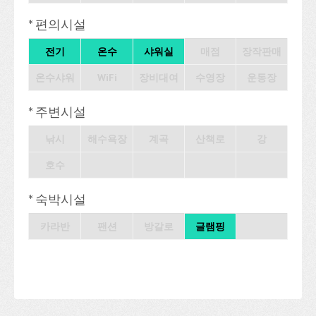
* 편의시설
전기
온수
샤워실
매점
장작판매
온수샤워
WiFi
장비대여
수영장
운동장
* 주변시설
낚시
해수욕장
계곡
산책로
강
호수
* 숙박시설
카라반
팬션
방갈로
글램핑