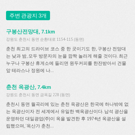
주변 관광지 3개
구봉산전망대, 7.1km
강원도 춘천시 동면 순환대로 1154-115 (동면)
춘천 최고의 드라이브 코스 중 한 곳이기도 한, 구봉산 전망대
는 낮과 밤, 모두 방문자의 눈을 깜짝 놀라게 해줄 것이다. 최근
누구나 구봉산 휴게소에 들리면 원두커피를 한잔받아서 건물
앞 테라스나 정원에 나...
춘천 옥광산, 7.4km
강원도 춘천시 동면 금옥길 228 (동면)
춘천시 동면 월곡리에 있는 춘천 옥광산은 한국에 하나밖에 없
는 옥광산이자 전 세계에서 유일한 백옥광산이다. 납석 광산을
운영하던 대일광업(주)이 옥을 발견한 후 1974년 옥광산을 설
립했으며, ‘옥산가 춘천...