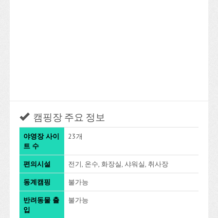
캠핑장 주요 정보
야영장 사이
23개
트 수
편의시설
전기, 온수, 화장실, 샤워실, 취사장
동계캠핑
불가능
반려동물 출
불가능
입