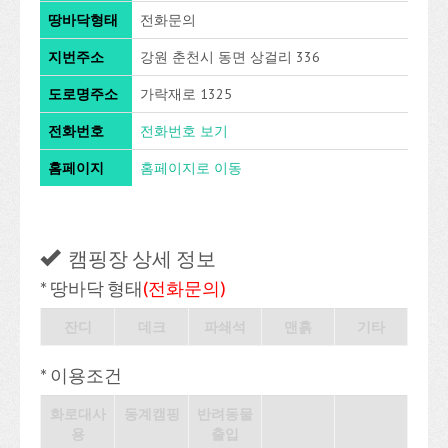
땅바닥형태
전화문의
지번주소
강원 춘천시 동면 상걸리 336
도로명주소
가락재로 1325
전화번호
전화번호 보기
홈페이지
홈페이지로 이동
캠핑장 상세 정보
* 땅바닥 형태
(전화문의)
잔디
데크
파쇄석
맨흙
기타
* 이용조건
화로대사
동계캠핑
반려동물
용
출입