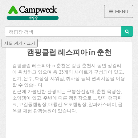
MENU
캠핑클럽 레스피아 in 춘천
캠핑클럽 레스피아 in 춘천은 강원 춘천시 동면 상걸리
에 위치하고 있으며 총 23개의 사이트가 구성되어 있고,
전기, 온수, 화장실, 샤워실, 취사장 등의 편의시설을 이용
할 수 있습니다.
인근에 가볼만한 관광지는 구봉산전망대, 춘천 옥광산,
소양댐이 있고, 주변에 다른 캠핑장으로 느랏재 캠핑파
크, 고길동캠핑장, 대룡산 오토캠핑장, 알파카스테이, 금
옥골 체험 관광농원이 있습니다.