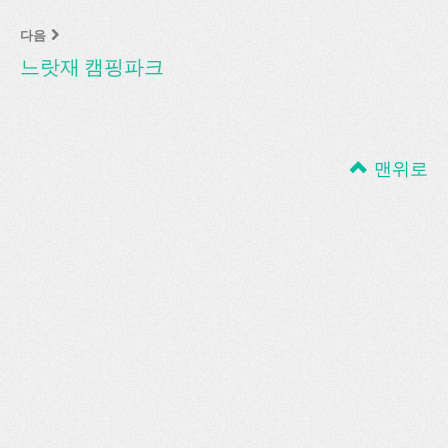
다음
느랏재 캠핑파크
맨위로