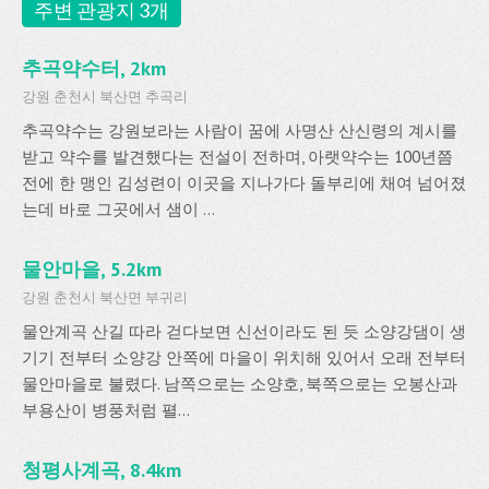
주변 관광지 3개
추곡약수터, 2km
강원 춘천시 북산면 추곡리
추곡약수는 강원보라는 사람이 꿈에 사명산 산신령의 계시를
받고 약수를 발견했다는 전설이 전하며, 아랫약수는 100년쯤
전에 한 맹인 김성련이 이곳을 지나가다 돌부리에 채여 넘어졌
는데 바로 그곳에서 샘이 ...
물안마을, 5.2km
강원 춘천시 북산면 부귀리
물안계곡 산길 따라 걷다보면 신선이라도 된 듯 소양강댐이 생
기기 전부터 소양강 안쪽에 마을이 위치해 있어서 오래 전부터
물안마을로 불렸다. 남쪽으로는 소양호, 북쪽으로는 오봉산과
부용산이 병풍처럼 펼...
청평사계곡, 8.4km