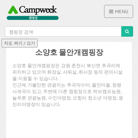
MENU
소양호 물안개캠핑장
소양호 물안개캠핑장은 강원 춘천시 북산면 추곡리에
위치하고 있으며 화장실, 샤워실, 취사장 등의 편의시설
을 이용할 수 있습니다.
인근에 가볼만한 관광지는 추곡약수터, 물안마을, 청평
사계곡이 있고, 주변에 다른 캠핑장으로 허브캠프농원,
늘푸른 관광농원, 수인야영장, 오항리 청소년 야영장, 웅
진리야영장이 있습니다.