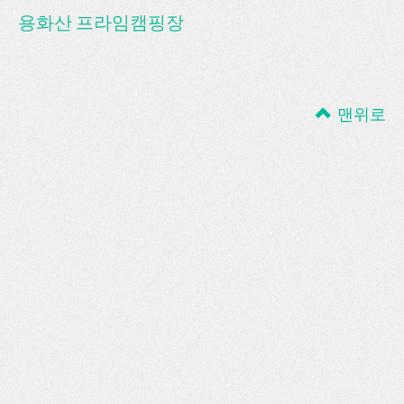
용화산 프라임캠핑장
맨위로