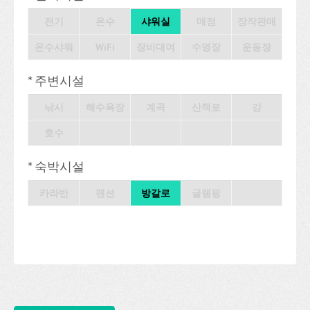
전기
온수
샤워실
매점
장작판매
온수샤워
WiFi
장비대여
수영장
운동장
* 주변시설
낚시
해수욕장
계곡
산책로
강
호수
* 숙박시설
카라반
팬션
방갈로
글램핑