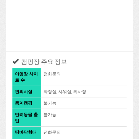
캠핑장 주요 정보
야영장 사이
전화문의
트 수
편의시설
화장실, 샤워실, 취사장
동계캠핑
불가능
반려동물 출
불가능
입
땅바닥형태
전화문의