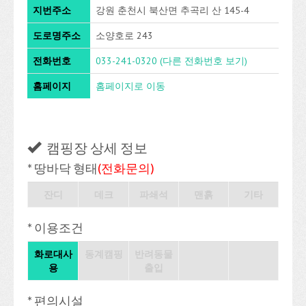
지번주소
강원 춘천시 북산면 추곡리 산 145-4
도로명주소
소양호로 243
전화번호
033-241-0320
(다른 전화번호 보기)
홈페이지
홈페이지로 이동
캠핑장 상세 정보
* 땅바닥 형태
(전화문의)
잔디
데크
파쇄석
맨흙
기타
* 이용조건
화로대사
동계캠핑
반려동물
용
출입
* 편의시설