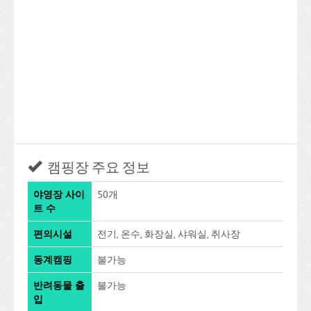
캠핑장 주요 정보
야영장 사이
50개
트 수
편의시설
전기, 온수, 화장실, 샤워실, 취사장
동계캠핑
불가능
반려동물 출
불가능
입