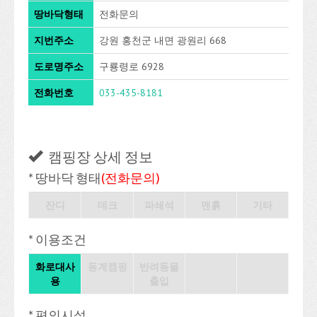
땅바닥형태
전화문의
지번주소
강원 홍천군 내면 광원리 668
도로명주소
구룡령로 6928
전화번호
033-435-8181
캠핑장 상세 정보
* 땅바닥 형태
(전화문의)
잔디
데크
파쇄석
맨흙
기타
* 이용조건
화로대사
동계캠핑
반려동물
용
출입
* 편의시설