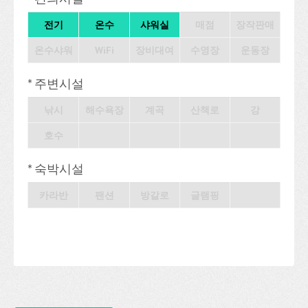
전기
온수
샤워실
매점
장작판매
온수샤워
WiFi
장비대여
수영장
운동장
* 주변시설
낚시
해수욕장
계곡
산책로
강
호수
* 숙박시설
카라반
팬션
방갈로
글램핑