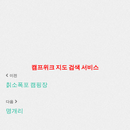
캠프위크 지도 검색 서비스
이전
칡소폭포 캠핑장
다음
명개리