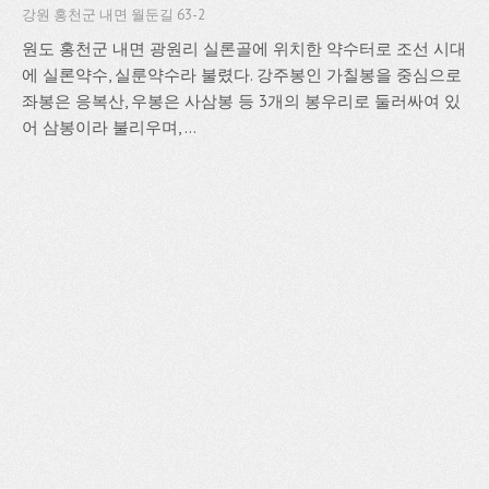
강원 홍천군 내면 월둔길 63-2
원도 홍천군 내면 광원리 실론골에 위치한 약수터로 조선 시대
에 실론약수, 실룬약수라 불렸다. 강주봉인 가칠봉을 중심으로
좌봉은 응복산, 우봉은 사삼봉 등 3개의 봉우리로 둘러싸여 있
어 삼봉이라 불리우며, ...