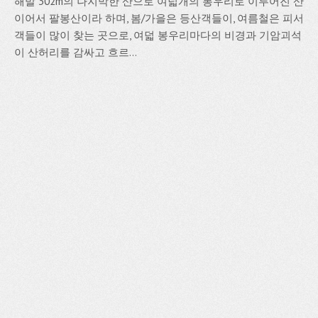
해발 302m의 나지막한 산으로 여덟개의 봉우리로 이루어진 산
이어서 팔봉산이라 하며, 봄/가을은 등산객들이, 여름철은 피서
객들이 많이 찾는 곳으로, 여덟 봉우리마다의 비경과 기암괴석
이 산허리를 감싸고 흐르...