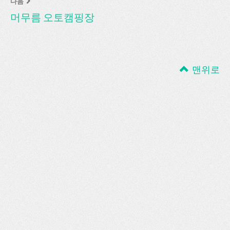
다음
머무름 오토캠핑장
맨위로