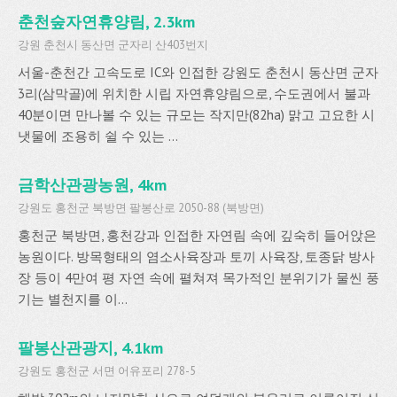
춘천숲자연휴양림, 2.3km
강원 춘천시 동산면 군자리 산403번지
서울-춘천간 고속도로 IC와 인접한 강원도 춘천시 동산면 군자
3리(삼막골)에 위치한 시립 자연휴양림으로, 수도권에서 불과
40분이면 만나볼 수 있는 규모는 작지만(82ha) 맑고 고요한 시
냇물에 조용히 쉴 수 있는 ...
금학산관광농원, 4km
강원도 홍천군 북방면 팔봉산로 2050-88 (북방면)
홍천군 북방면, 홍천강과 인접한 자연림 속에 깊숙히 들어앉은
농원이다. 방목형태의 염소사육장과 토끼 사육장, 토종닭 방사
장 등이 4만여 평 자연 속에 펼쳐져 목가적인 분위기가 물씬 풍
기는 별천지를 이...
팔봉산관광지, 4.1km
강원도 홍천군 서면 어유포리 278-5