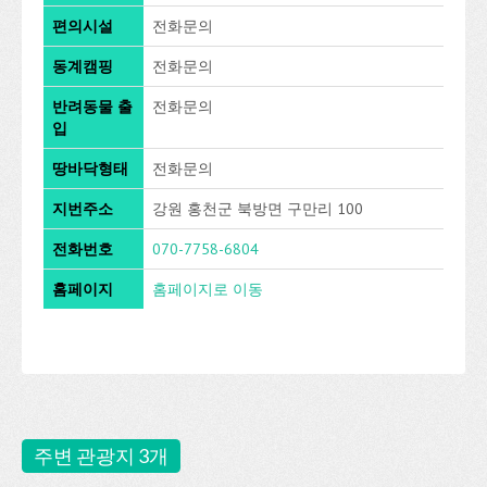
편의시설
전화문의
동계캠핑
전화문의
반려동물 출
전화문의
입
땅바닥형태
전화문의
지번주소
강원 홍천군 북방면 구만리 100
전화번호
070-7758-6804
홈페이지
홈페이지로 이동
주변 관광지 3개