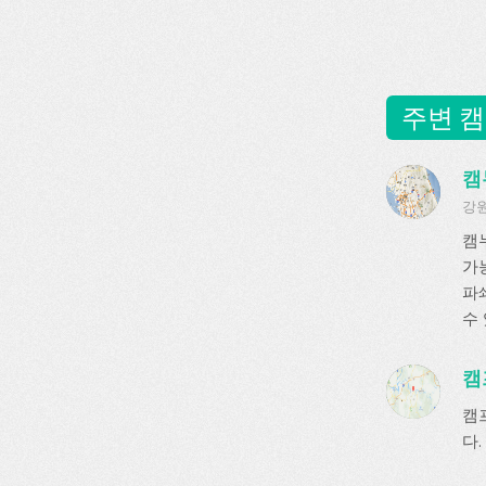
주변 캠
캠
강원
캠
가
파
수
캠
캠
다.