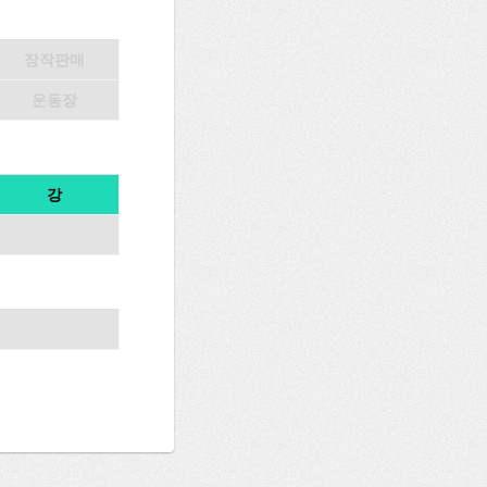
장작판매
운동장
강