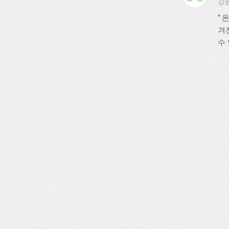
강원
*
겨
수 