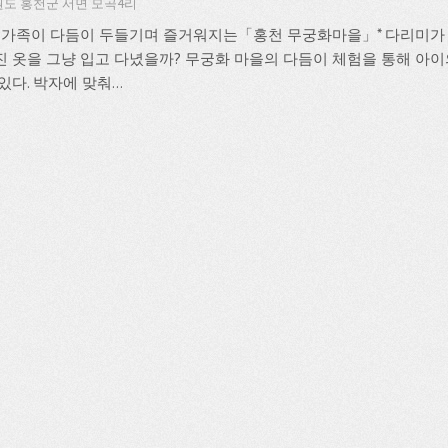
도 홍천군 서면 모곡4리
 온가족이 다듬이 두들기며 즐거워지는「홍천 무궁화마을」* 다리미가 
진 옷을 그냥 입고 다녔을까? 무궁화 마을의 다듬이 체험을 통해 아이
있다. 박자에 맞춰...