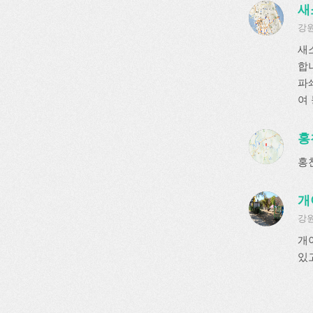
새
강원
새
합
파쇄
여
홍
홍
개
강원
개
있고