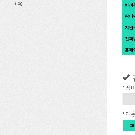
Blog
반려
땅바
지번
전화
홈페
* 땅
* 이
화