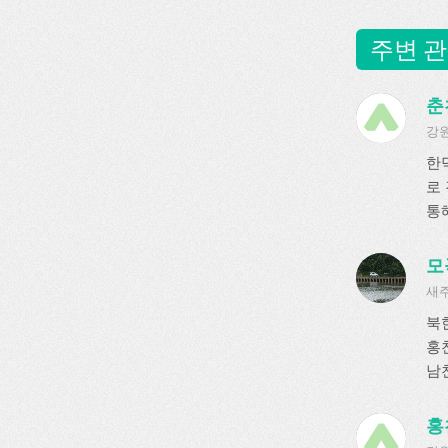
주변 관
춘
강원
한
로
통해
모
새주
북
홍
남천
홍