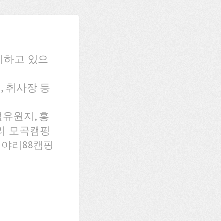
치하고 있으
, 취사장 등
유원지, 홍
리 모곡캠핑
개야리88캠핑