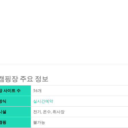
캠핑장 주요 정보
장 사이트 수
36개
방식
실시간예약
시설
전기, 온수, 취사장
캠핑
불가능