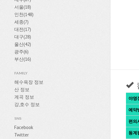
서울(18)
인천(148)
세종(7)
대전(17)
대구(28)
울산(42)
광주(6)
부산(16)
FAMILY
해수욕장 정보
산 정보
계곡 정보
야영
강,호수 정보
예약
SNS
편의
Facebook
동계
Twitter