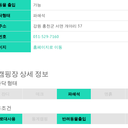
동물 출입
가능
닥형태
파쇄석
주소
강원 홍천군 서면 개야리 37
번호
031-529-7160
이지
홈페이지로 이동
캠핑장 상세 정보
바닥 형태
잔디
데크
파쇄석
맨흙
용조건
로대사용
동계캠핑
반려동물출입