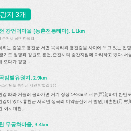
광지 3개
천 강언덕마을 [농촌전통테마], 1.1km
 춘천시 남면 한덕리
덕리는 강원도 홍천군 서면 목곡리와 홍천강을 사이에 두고 있는 전형
 경기도 청평과 강원도 홍천, 춘천시의 중간지점에 자리하고 있다. 서
 오다가 청평...
곡밤벌유원지, 2.9km
소강원도 홍천군 서면 밤벌길 133
한강 따라 거슬러 올라가면 거기 장장 143km로 서류(西流)하며 한반
천강이 있다. 홍천군 서석면 생곡리 미약골산에서 발원, 내촌천(乃 村川
, 야시대천, ...
천 무궁화마을, 3.4km