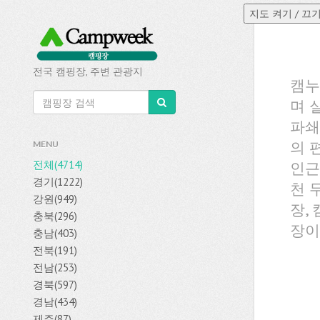
전국 캠핑장, 주변 관광지
캠누
며 
파쇄
의 
MENU
전체(4714)
인근
경기(1222)
천 
강원(949)
장,
충북(296)
장이
충남(403)
전북(191)
전남(253)
경북(597)
경남(434)
제주(87)