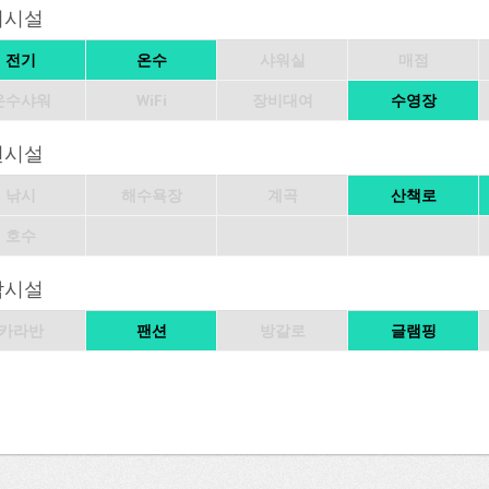
의시설
전기
온수
샤워실
매점
온수샤워
WiFi
장비대여
수영장
변시설
낚시
해수욕장
계곡
산책로
호수
박시설
카라반
팬션
방갈로
글램핑