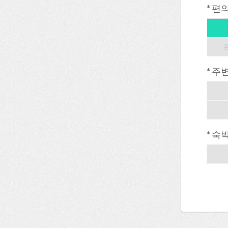
* 편
* 주
* 숙