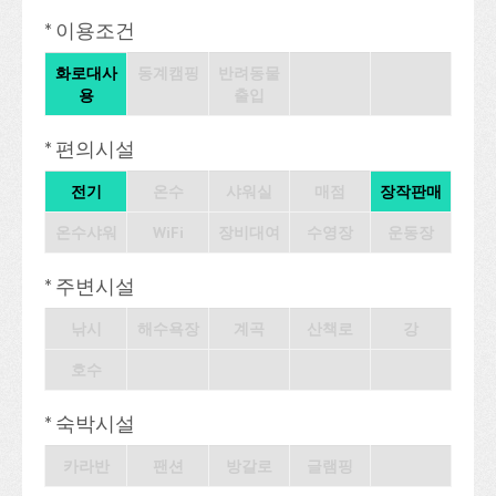
* 이용조건
화로대사
동계캠핑
반려동물
용
출입
* 편의시설
전기
온수
샤워실
매점
장작판매
온수샤워
WiFi
장비대여
수영장
운동장
* 주변시설
낚시
해수욕장
계곡
산책로
강
호수
* 숙박시설
카라반
팬션
방갈로
글램핑