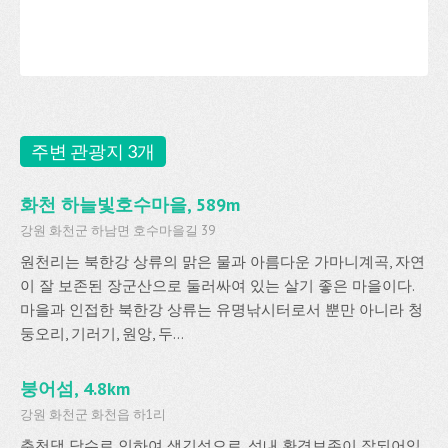
주변 관광지 3개
화천 하늘빛호수마을, 589m
강원 화천군 하남면 호수마을길 39
원천리는 북한강 상류의 맑은 물과 아름다운 가마니계곡, 자연
이 잘 보존된 장군산으로 둘러싸여 있는 살기 좋은 마을이다.
마을과 인접한 북한강 상류는 유명낚시터로서 뿐만 아니라 청
둥오리, 기러기, 원앙, 두...
붕어섬, 4.8km
강원 화천군 화천읍 하1리
춘천댐 담수로 인하여 생긴섬으로, 섬내 환경보존이 잘되어있