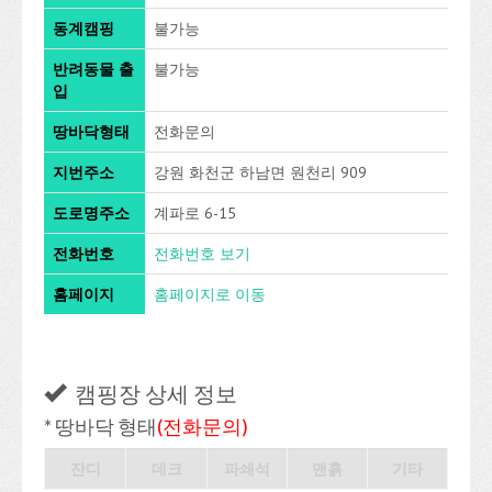
동계캠핑
불가능
반려동물 출
불가능
입
땅바닥형태
전화문의
지번주소
강원 화천군 하남면 원천리 909
도로명주소
계파로 6-15
전화번호
전화번호 보기
홈페이지
홈페이지로 이동
캠핑장 상세 정보
* 땅바닥 형태
(전화문의)
잔디
데크
파쇄석
맨흙
기타