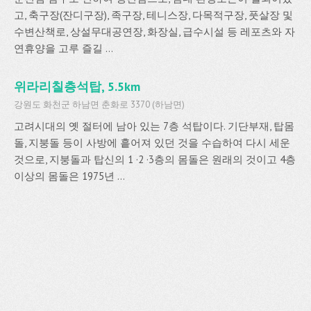
고, 축구장(잔디구장), 족구장, 테니스장, 다목적구장, 풋살장 및
수변산책로, 상설무대공연장, 화장실, 급수시설 등 레포츠와 자
연휴양을 고루 즐길 ...
위라리칠층석탑, 5.5km
강원도 화천군 하남면 춘화로 3370 (하남면)
고려시대의 옛 절터에 남아 있는 7층 석탑이다. 기단부재, 탑몸
돌, 지붕돌 등이 사방에 흩어져 있던 것을 수습하여 다시 세운
것으로, 지붕돌과 탑신의 1 ·2 ·3층의 몸돌은 원래의 것이고 4층
이상의 몸돌은 1975년 ...