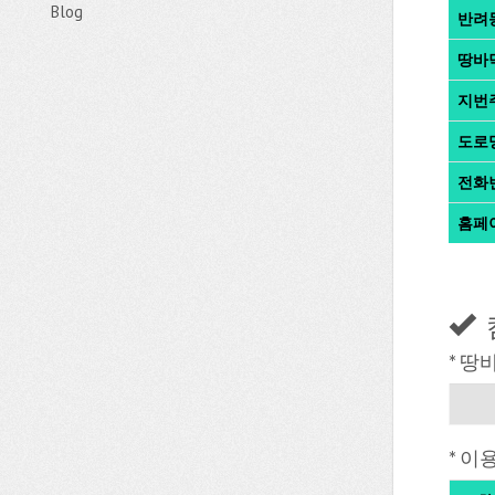
Blog
반려
땅바
지번
도로
전화
홈페
* 땅
* 이