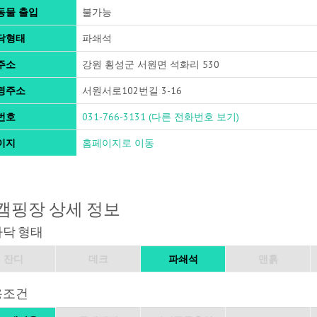
동물 출입
불가능
닥형태
파쇄석
주소
강원 횡성군 서원면 석화리 530
명주소
서원서로102번길 3-16
번호
031-766-3131
(다른 전화번호 보기)
이지
홈페이지로 이동
캠핑장 상세 정보
바닥 형태
잔디
데크
파쇄석
맨흙
용조건