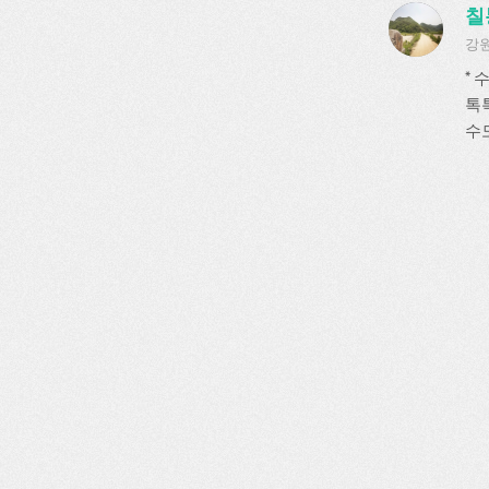
칠
강원
*
톡
수도