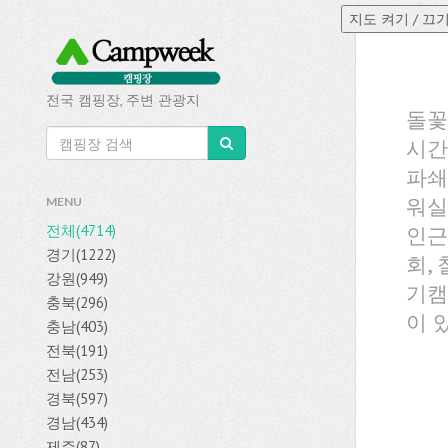
전국 캠핑장, 주변 관광지
돌꽃
시간
파쇄
워실
MENU
전체(4714)
인근
경기(1222)
회,
강원(949)
기캠
충북(296)
이 
충남(403)
전북(191)
전남(253)
경북(597)
경남(434)
제주(87)