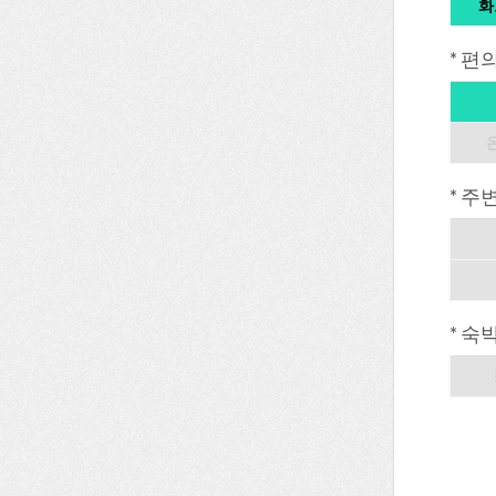
화
* 편
* 주
* 숙