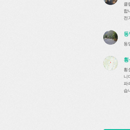
클
합
전기
동
동
횡
횡
니다
파쇄
습