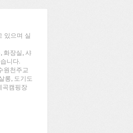
 있으며 실
 화장실, 샤
있습니다.
풍수원천주교
살롱, 도기도
미계곡캠핑장