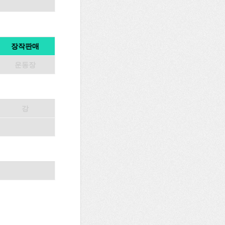
장작판매
운동장
강