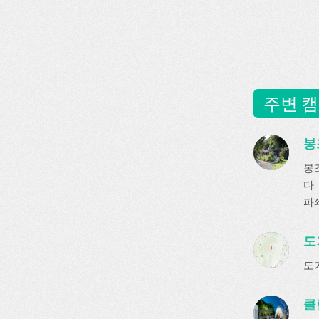
주변 캠
봉
봉
다.
파쇄
도
도
클