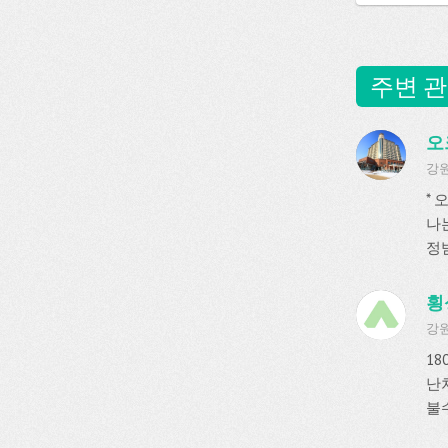
주변 관
오
강원
*
나
정받
횡
강원
1
난
불