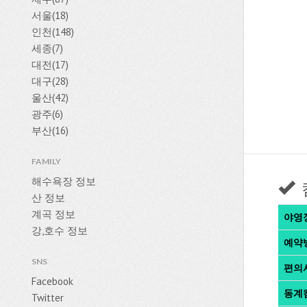
서울(18)
인천(148)
세종(7)
대전(17)
대구(28)
울산(42)
광주(6)
부산(16)
FAMILY
해수욕장 정보
산 정보
계곡 정보
야영
강,호수 정보
예약
SNS
편의
Facebook
동계
Twitter