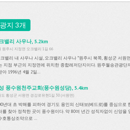
광지 3개
크밸리 사우나, 5.2km
 원주시 지정면 오크밸리 1길 66
 오크밸리 내 사우나 시설, 오크밸리 사우나 *원주시 북쪽, 횡성군 서
는 지점 부근의 지정면에 위치한 종합레저단지이다. 원주월송관광단지로 
아 1996년 4월 2일...
성 풍수원천주교회(풍수원성당), 5.4km
도 횡성군 서원면 경강로유현1길 30 (서원면)
800년대 초 박해를 피하여 경기도 용인의 신태보(베드로)를 중심으로 한
처를 찾아 정착한 곳이 풍수원이다. 약 80여 년간 성직자없이 신앙을 
수호통상조약으로 ...