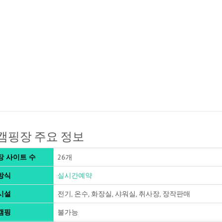
캠핑장 주요 정보
장 사이트 수
26개
방식
실시간예약
시설
전기, 온수, 화장실, 샤워실, 취사장, 장작판매
캠핑
불가능