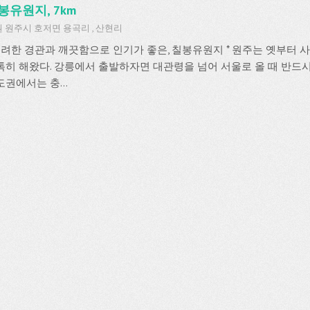
봉유원지, 7km
 원주시 호저면 용곡리 , 산현리
 수려한 경관과 깨끗함으로 인기가 좋은, 칠봉유원지 * 원주는 옛부터
톡히 해왔다. 강릉에서 출발하자면 대관령을 넘어 서울로 올 때 반드
권에서는 충...