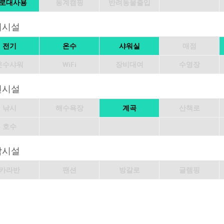
로대사용
동계캠핑
반려동물출입
의시설
전기
온수
샤워실
매점
온수샤워
WiFi
장비대여
수영장
변시설
낚시
해수욕장
계곡
산책로
호수
박시설
카라반
팬션
방갈로
글램핑