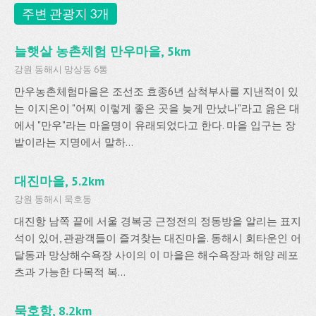
주변 관광지 3개
늘햇살 농촌체험 만우마을, 5km
강원 동해시 망상동 6통
만우농촌체험마을은 조선조 효종6년 삼척부사를 지낸적이 있
는 이지온이 "어찌 이렇게 좋은 곳을 늦게 만났나"라고 읊은 대
에서 "만우"라는 마을명이 유래되었다고 한다. 마을 입구는 장
밭이라는 지명에서 말하...
대진마을, 5.2km
강원 동해시 묵호동
대진항 남쪽 끝에 서울 경복궁 근정전의 정동방을 알리는 표지
석이 있어, 관광객들이 즐겨찾는 대진마을. 동해시 회타운인 어
달동과 망상해수욕장 사이의 이 마을은 해수욕장과 해양 레포
츠과 가능한 다목적 복...
묵호항, 8.2km