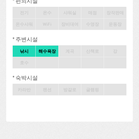
* 편의시설
전기
온수
샤워실
매점
장작판매
온수샤워
WiFi
장비대여
수영장
운동장
* 주변시설
낚시
해수욕장
계곡
산책로
강
호수
* 숙박시설
카라반
팬션
방갈로
글램핑