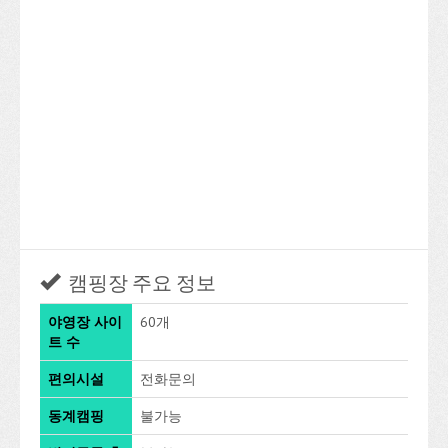
캠핑장 주요 정보
야영장 사이
60개
트 수
편의시설
전화문의
동계캠핑
불가능