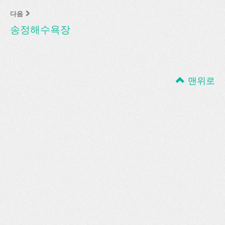
다음
송정해수욕장
맨위로