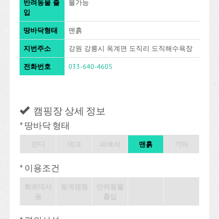
반려동물 출
불가능
입
땅바닥형태
맨흙
지번주소
강원 강릉시 옥계면 도직리 도직해수욕장
전화번호
033-640-4605
캠핑장 상세 정보
* 땅바닥 형태
잔디
데크
파쇄석
맨흙
기타
* 이용조건
화로대사
동계캠핑
반려동물
용
출입