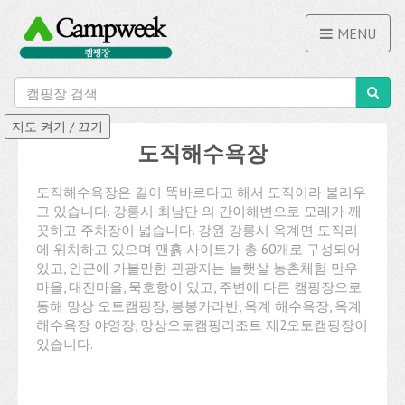
MENU
도직해수욕장
도직해수욕장은 길이 똑바르다고 해서 도직이라 불리우
고 있습니다. 강릉시 최남단 의 간이해변으로 모레가 깨
끗하고 주차장이 넓습니다. 강원 강릉시 옥계면 도직리
에 위치하고 있으며 맨흙 사이트가 총 60개로 구성되어
있고, 인근에 가볼만한 관광지는 늘햇살 농촌체험 만우
마을, 대진마을, 묵호항이 있고, 주변에 다른 캠핑장으로
동해 망상 오토캠핑장, 봉봉카라반, 옥계 해수욕장, 옥계
해수욕장 야영장, 망상오토캠핑리조트 제2오토캠핑장이
있습니다.