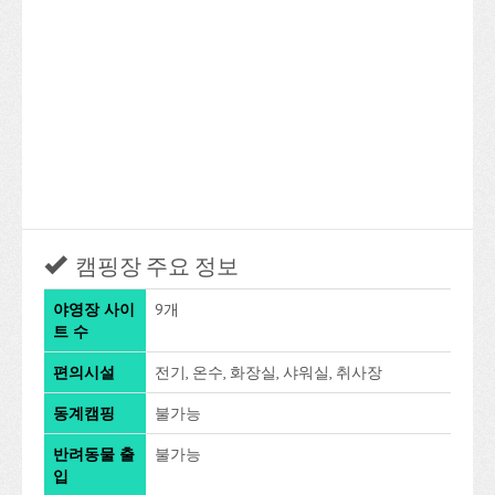
캠핑장 주요 정보
야영장 사이
9개
트 수
편의시설
전기, 온수, 화장실, 샤워실, 취사장
동계캠핑
불가능
반려동물 출
불가능
입