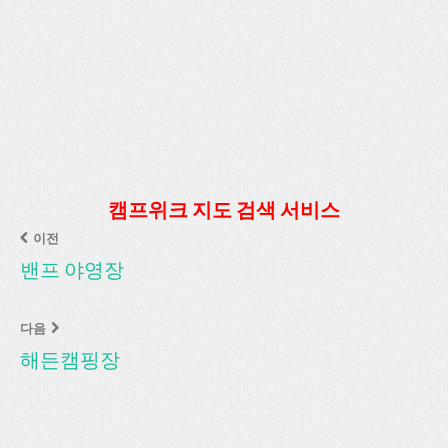
캠프위크 지도 검색 서비스
이전
밴프 야영장
다음
해든캠핑장