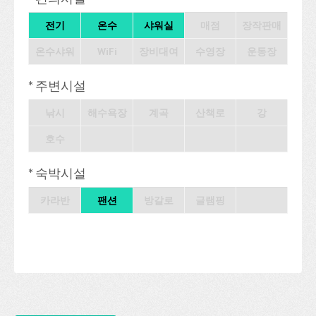
전기
온수
샤워실
매점
장작판매
온수샤워
WiFi
장비대여
수영장
운동장
* 주변시설
낚시
해수욕장
계곡
산책로
강
호수
* 숙박시설
카라반
팬션
방갈로
글램핑