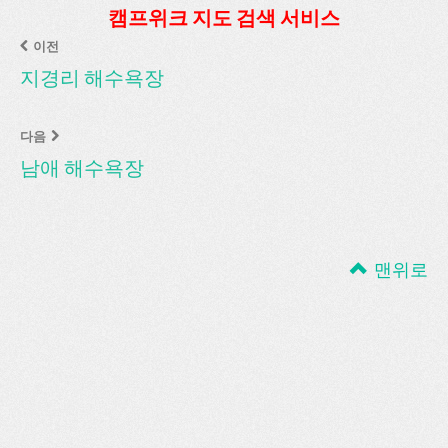
캠프위크 지도 검색 서비스
이전
지경리 해수욕장
다음
남애 해수욕장
맨위로