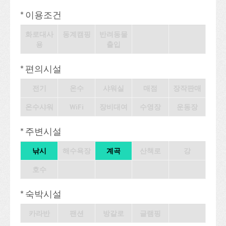
* 이용조건
화로대사
동계캠핑
반려동물
용
출입
* 편의시설
전기
온수
샤워실
매점
장작판매
온수샤워
WiFi
장비대여
수영장
운동장
* 주변시설
낚시
해수욕장
계곡
산책로
강
호수
* 숙박시설
카라반
팬션
방갈로
글램핑