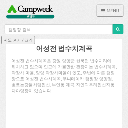
MENU
어성전 법수치계곡
어성전 법수치계곡은 강원 양양군 현북면 법수치리에
위치하고 있으며 인근에 가볼만한 관광지는 법수치계곡,
탁장사 마을, 양양 탁장사마을이 있고, 주변에 다른 캠핑
장으로 어성전 법수치계곡, 우니메이카 캠핑장 양양점,
흐르는강물처럼펜션, 부연동 계곡, 자연과우리펜션자동
차야영장이 있습니다.