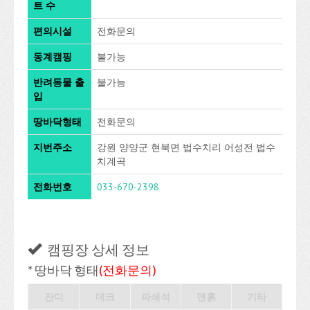
트 수
편의시설
전화문의
동계캠핑
불가능
반려동물 출
불가능
입
땅바닥형태
전화문의
지번주소
강원 양양군 현북면 법수치리 어성전 법수
치계곡
전화번호
033-670-2398
캠핑장 상세 정보
* 땅바닥 형태
(전화문의)
잔디
데크
파쇄석
맨흙
기타