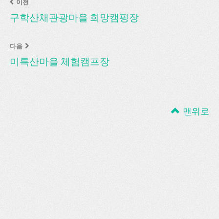
이전
구학산채관광마을 희망캠핑장
다음
미륵산마을 체험캠프장
맨위로