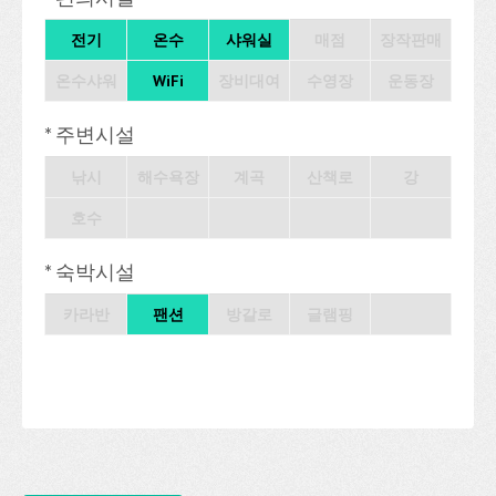
전기
온수
샤워실
매점
장작판매
온수샤워
WiFi
장비대여
수영장
운동장
* 주변시설
낚시
해수욕장
계곡
산책로
강
호수
* 숙박시설
카라반
팬션
방갈로
글램핑