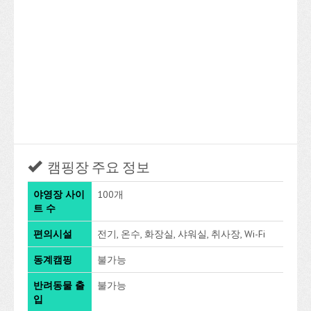
캠핑장 주요 정보
야영장 사이
100개
트 수
편의시설
전기, 온수, 화장실, 샤워실, 취사장, Wi-Fi
동계캠핑
불가능
반려동물 출
불가능
입