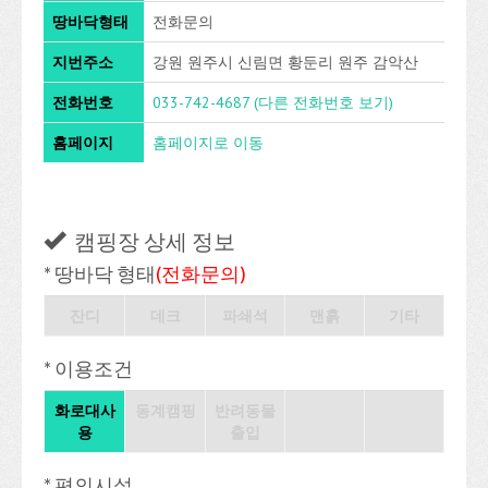
땅바닥형태
전화문의
지번주소
강원 원주시 신림면 황둔리 원주 감악산
전화번호
033-742-4687
(다른 전화번호 보기)
홈페이지
홈페이지로 이동
캠핑장 상세 정보
* 땅바닥 형태
(전화문의)
잔디
데크
파쇄석
맨흙
기타
* 이용조건
화로대사
동계캠핑
반려동물
용
출입
* 편의시설