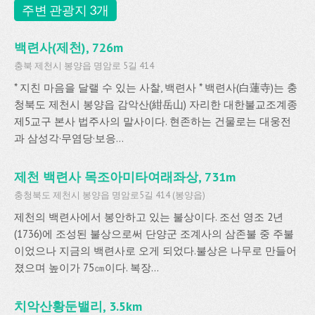
주변 관광지 3개
백련사(제천), 726m
충북 제천시 봉양읍 명암로 5길 414
* 지친 마음을 달랠 수 있는 사찰, 백련사 * 백련사(白蓮寺)는 충
청북도 제천시 봉양읍 감악산(紺岳山) 자리한 대한불교조계종
제5교구 본사 법주사의 말사이다. 현존하는 건물로는 대웅전
과 삼성각·무염당·보응...
제천 백련사 목조아미타여래좌상, 731m
충청북도 제천시 봉양읍 명암로5길 414 (봉양읍)
제천의 백련사에서 봉안하고 있는 불상이다. 조선 영조 2년
(1736)에 조성된 불상으로써 단양군 조계사의 삼존불 중 주불
이었으나 지금의 백련사로 오게 되었다.불상은 나무로 만들어
졌으며 높이가 75㎝이다. 복장...
치악산황둔밸리, 3.5km