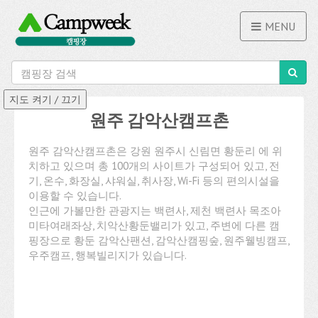
MENU
원주 감악산캠프촌
원주 감악산캠프촌은 강원 원주시 신림면 황둔리 에 위
치하고 있으며 총 100개의 사이트가 구성되어 있고, 전
기, 온수, 화장실, 샤워실, 취사장, Wi-Fi 등의 편의시설을
이용할 수 있습니다.
인근에 가볼만한 관광지는 백련사, 제천 백련사 목조아
미타여래좌상, 치악산황둔밸리가 있고, 주변에 다른 캠
핑장으로 황둔 감악산팬션, 감악산캠핑숲, 원주웰빙캠프,
우주캠프, 행복빌리지가 있습니다.