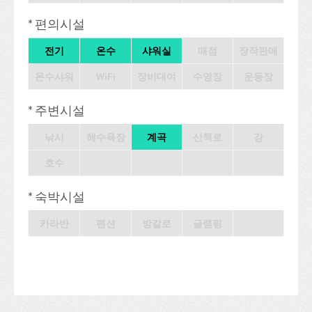
* 편의시설
전기
온수
샤워실
매점
장작판매
온수샤워
WiFi
장비대여
수영장
운동장
* 주변시설
낚시
해수욕장
계곡
산책로
강
호수
* 숙박시설
카라반
팬션
방갈로
글램핑