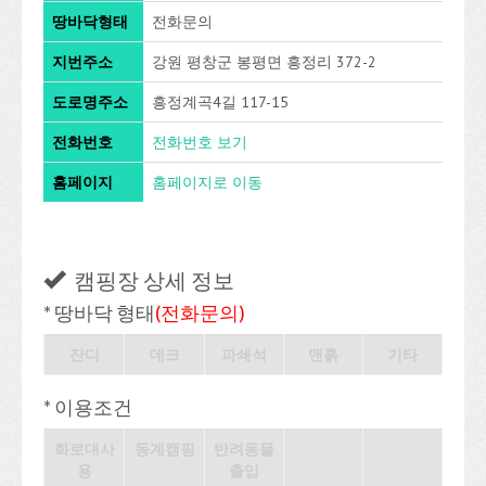
땅바닥형태
전화문의
지번주소
강원 평창군 봉평면 흥정리 372-2
도로명주소
흥정계곡4길 117-15
전화번호
전화번호 보기
홈페이지
홈페이지로 이동
캠핑장 상세 정보
* 땅바닥 형태
(전화문의)
잔디
데크
파쇄석
맨흙
기타
* 이용조건
화로대사
동계캠핑
반려동물
용
출입