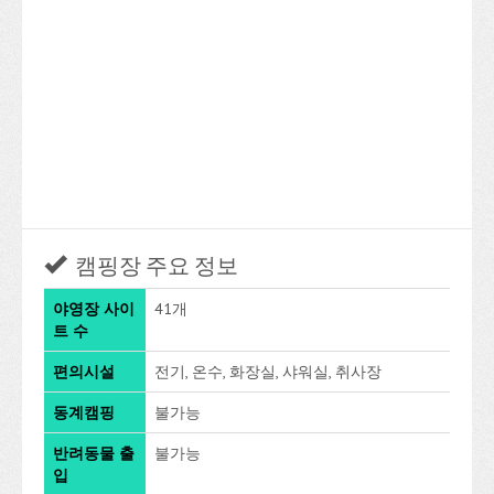
캠핑장 주요 정보
야영장 사이
41개
트 수
편의시설
전기, 온수, 화장실, 샤워실, 취사장
동계캠핑
불가능
반려동물 출
불가능
입