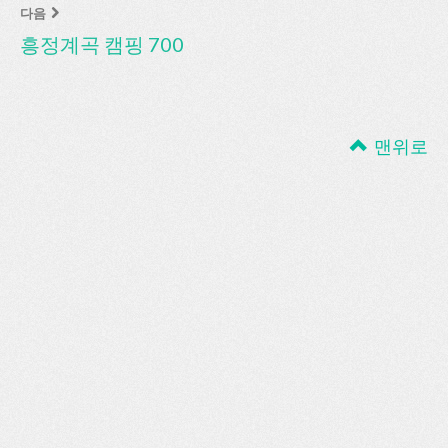
다음
흥정계곡 캠핑 700
맨위로