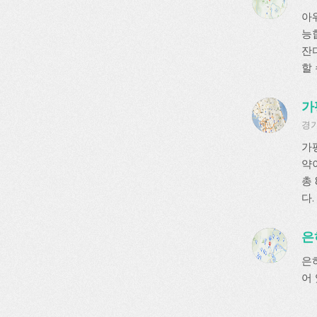
아
능
잔디
할
가
경기
가
약
총
다.
은
은
어