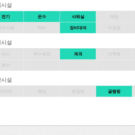
의시설
전기
온수
샤워실
매점
온수샤워
WiFi
장비대여
수영장
변시설
낚시
해수욕장
계곡
산책로
호수
박시설
카라반
팬션
방갈로
글램핑