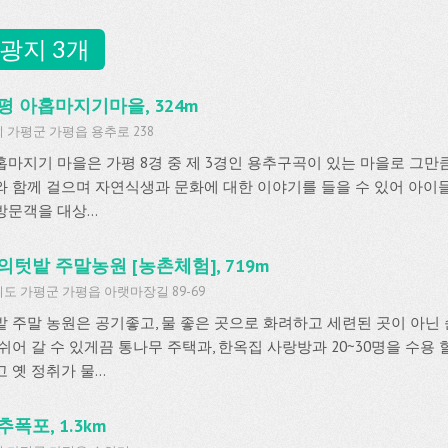
광지 3개
평 아홉마지기마을, 324m
 가평군 가평읍 용추로 238
홉마지기 마을은 가평 8경 중 제 3경인 용추구곡이 있는 마을로 그만큼
와 함께 걸으며 자연식생과 문화에 대한 이야기를 들을 수 있어 아이들
문객을 대상...
의텃밭 주말농원 [농촌체험], 719m
도 가평군 가평읍 아랫마장길 89-69
밭 주말 농원은 공기좋고, 물 좋은 곳으로 화려하고 세련된 곳이 아닌 
 쉬어 갈 수 있게끔 통나무 주택과, 한옥집 사랑방과 20~30명을 수용 
 옛 정취가 물...
추폭포, 1.3km