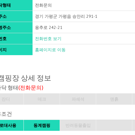
닥형태
전화문의
주소
경기 가평군 가평읍 승안리 291-1
명주소
용추로 242-21
번호
전화번호 보기
이지
홈페이지로 이동
캠핑장 상세 정보
바닥 형태
(전화문의)
잔디
데크
파쇄석
맨흙
용조건
로대사용
동계캠핑
반려동물출입