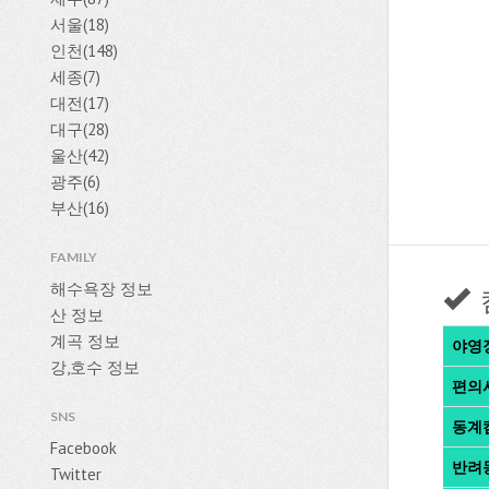
서울(18)
인천(148)
세종(7)
대전(17)
대구(28)
울산(42)
광주(6)
부산(16)
FAMILY
해수욕장 정보
산 정보
계곡 정보
야영
강,호수 정보
편의
SNS
동계
Facebook
반려
Twitter