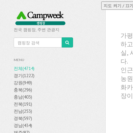
전국 캠핑장, 주변 관광지
가평
하고
실,
다.
MENU
전체(4714)
인근
경기(1222)
농원
강원(949)
화카
충북(296)
장이
충남(403)
전북(191)
전남(253)
경북(597)
경남(434)
제주(87)