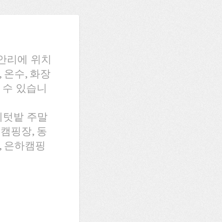
안리에 위치
 온수, 화장
 수 있습니
의텃밭 주말
캠핑장, 동
, 은하캠핑