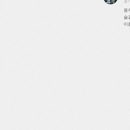
경기
용
슬
이