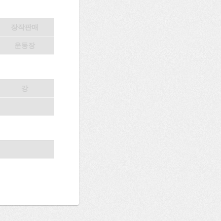
장작판매
운동장
강