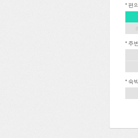
* 편
* 주
* 숙