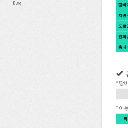
Blog
땅바
지번
도로
전화
홈페
* 땅
* 이
화