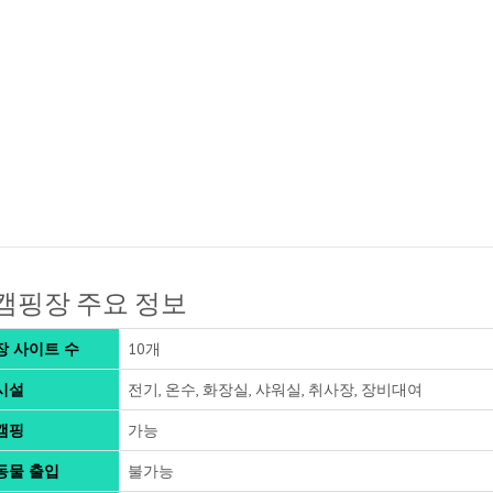
캠핑장 주요 정보
장 사이트 수
10개
시설
전기, 온수, 화장실, 샤워실, 취사장, 장비대여
캠핑
가능
동물 출입
불가능