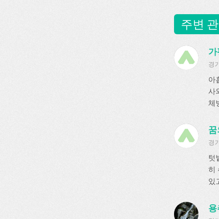
주변 관
가
경기
아
사
체방
꿈
경기
텃
히
있고
용