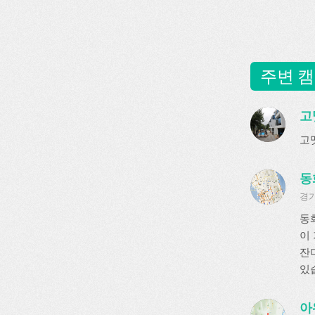
주변 캠
고
고
동
경기
동
이
잔
있
아