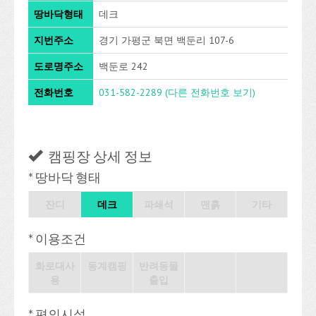
땅바닥형태
데크
지번주소
경기 가평군 북면 백둔리 107-6
도로명주소
백둔로 242
전화번호
031-582-2289
(다른 전화번호 보기)
캠핑장 상세 정보
* 땅바닥 형태
잔디
데크
파쇄석
맨흙
기타
* 이용조건
화로대사
동계캠핑
반려동물
용
출입
* 편의시설