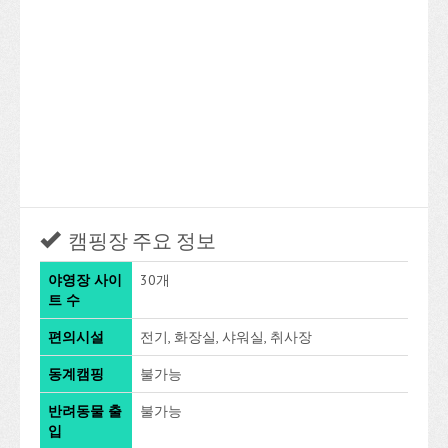
캠핑장 주요 정보
야영장 사이
30개
트 수
편의시설
전기, 화장실, 샤워실, 취사장
동계캠핑
불가능
반려동물 출
불가능
입