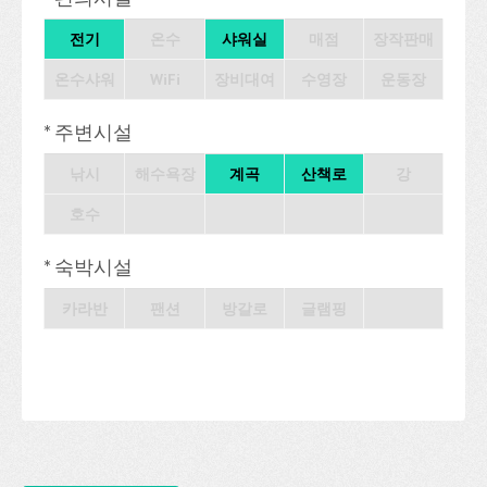
전기
온수
샤워실
매점
장작판매
온수샤워
WiFi
장비대여
수영장
운동장
* 주변시설
낚시
해수욕장
계곡
산책로
강
호수
* 숙박시설
카라반
팬션
방갈로
글램핑