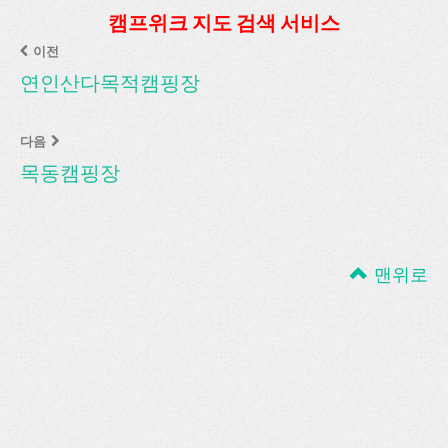
캠프위크 지도 검색 서비스
이전
연인산다목적캠핑장
다음
목동캠핑장
맨위로