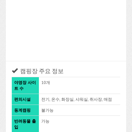
캠핑장 주요 정보
야영장 사이
10개
트 수
편의시설
전기, 온수, 화장실, 샤워실, 취사장, 매점
동계캠핑
불가능
반려동물 출
가능
입