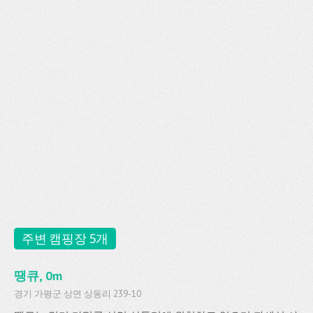
주변 캠핑장 5개
땡큐, 0m
경기 가평군 상면 상동리 239-10