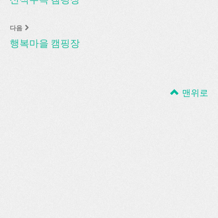
다음
행복마을 캠핑장
맨위로