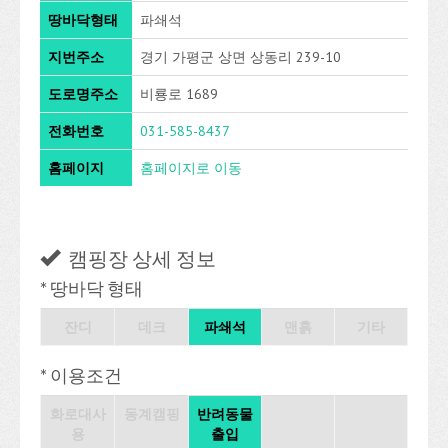
땅바닥형태
파쇄석
지번주소
경기 가평군 상면 상동리 239-10
도로명주소
비룡로 1689
전화번호
031-585-8437
홈페이지
홈페이지로 이동
캠핑장 상세 정보
* 땅바닥 형태
잔디
데크
파쇄석
맨흙
기타
* 이용조건
화로대사
동계캠핑
반려동물
용
출입