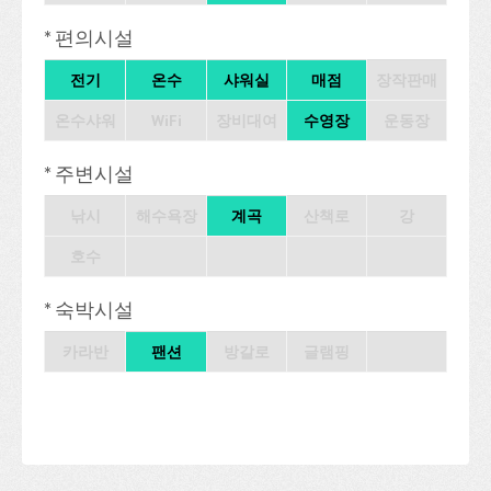
* 편의시설
전기
온수
샤워실
매점
장작판매
온수샤워
WiFi
장비대여
수영장
운동장
* 주변시설
낚시
해수욕장
계곡
산책로
강
호수
* 숙박시설
카라반
팬션
방갈로
글램핑