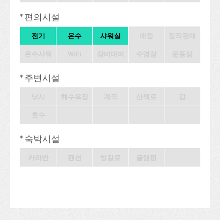
* 편의시설
전기
온수
샤워실
매점
장작판매
온수샤워
WiFi
장비대여
수영장
운동장
* 주변시설
낚시
해수욕장
계곡
산책로
강
호수
* 숙박시설
카라반
팬션
방갈로
글램핑