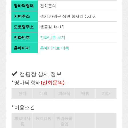
땅바닥형태
전화문의
지번주소
경기 가평군 상면 항사리 333-3
도로명주소
샘골길 14-15
전화번호
전화번호 보기
홈페이지
홈페이지로 이동
캠핑장 상세 정보
* 땅바닥 형태
(전화문의)
잔디
데크
파쇄석
맨흙
기타
* 이용조건
화로대사
동계캠핑
반려동물
용
출입