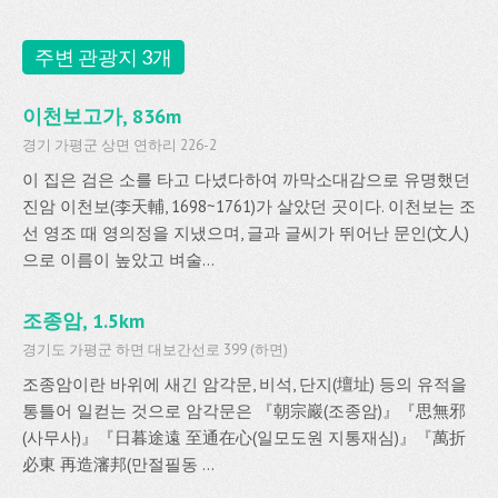
주변 관광지 3개
이천보고가, 836m
경기 가평군 상면 연하리 226-2
이 집은 검은 소를 타고 다녔다하여 까막소대감으로 유명했던
진암 이천보(李天輔, 1698~1761)가 살았던 곳이다. 이천보는 조
선 영조 때 영의정을 지냈으며, 글과 글씨가 뛰어난 문인(文人)
으로 이름이 높았고 벼술...
조종암, 1.5km
경기도 가평군 하면 대보간선로 399 (하면)
조종암이란 바위에 새긴 암각문, 비석, 단지(壇址) 등의 유적을
통틀어 일컫는 것으로 암각문은 『朝宗巖(조종암)』『思無邪
(사무사)』『日暮途遠 至通在心(일모도원 지통재심)』『萬折
必東 再造瀋邦(만절필동 ...