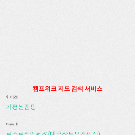
캠프위크 지도 검색 서비스
이전
가평썬캠핑
다음
로스로리엔펜션(대금산토오캠핑장)