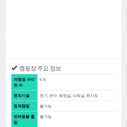
캠핑장 주요 정보
야영장 사이
6개
트 수
편의시설
전기, 온수, 화장실, 샤워실, 취사장
동계캠핑
불가능
반려동물 출
불가능
입