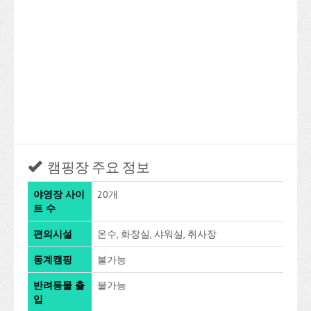
캠핑장 주요 정보
야영장 사이
20개
트 수
편의시설
온수, 화장실, 샤워실, 취사장
동계캠핑
불가능
반려동물 출
불가능
입