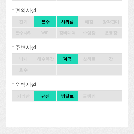
* 편의시설
전기
온수
샤워실
매점
장작판매
온수샤워
WiFi
장비대여
수영장
운동장
* 주변시설
낚시
해수욕장
계곡
산책로
강
호수
* 숙박시설
카라반
팬션
방갈로
글램핑