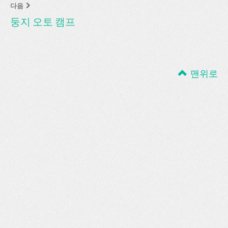
다음
둥지 오토 캠프
맨위로