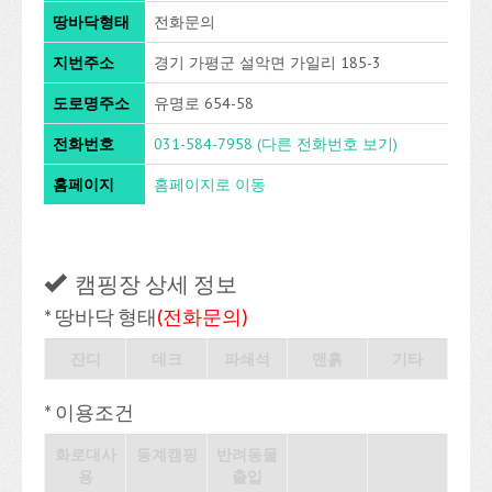
땅바닥형태
전화문의
지번주소
경기 가평군 설악면 가일리 185-3
도로명주소
유명로 654-58
전화번호
031-584-7958
(다른 전화번호 보기)
홈페이지
홈페이지로 이동
캠핑장 상세 정보
* 땅바닥 형태
(전화문의)
잔디
데크
파쇄석
맨흙
기타
* 이용조건
화로대사
동계캠핑
반려동물
용
출입