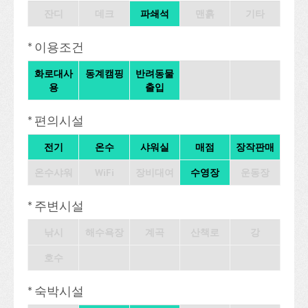
잔디
데크
파쇄석
맨흙
기타
* 이용조건
화로대사
동계캠핑
반려동물
용
출입
* 편의시설
전기
온수
샤워실
매점
장작판매
온수샤워
WiFi
장비대여
수영장
운동장
* 주변시설
낚시
해수욕장
계곡
산책로
강
호수
* 숙박시설