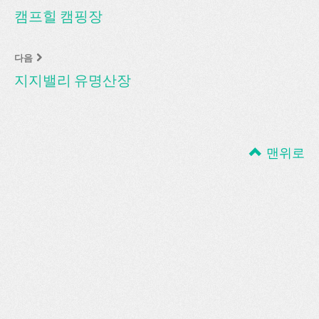
캠프힐 캠핑장
다음
지지밸리 유명산장
맨위로