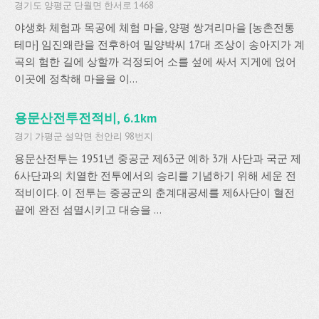
경기도 양평군 단월면 한서로 1468
야생화 체험과 목공에 체험 마을, 양평 쌍겨리마을 [농촌전통
테마] 임진왜란을 전후하여 밀양박씨 17대 조상이 송아지가 계
곡의 험한 길에 상할까 걱정되어 소를 섶에 싸서 지게에 얹어
이곳에 정착해 마을을 이...
용문산전투전적비, 6.1km
경기 가평군 설악면 천안리 98번지
용문산전투는 1951년 중공군 제63군 예하 3개 사단과 국군 제
6사단과의 치열한 전투에서의 승리를 기념하기 위해 세운 전
적비이다. 이 전투는 중공군의 춘계대공세를 제6사단이 혈전
끝에 완전 섬멸시키고 대승을 ...