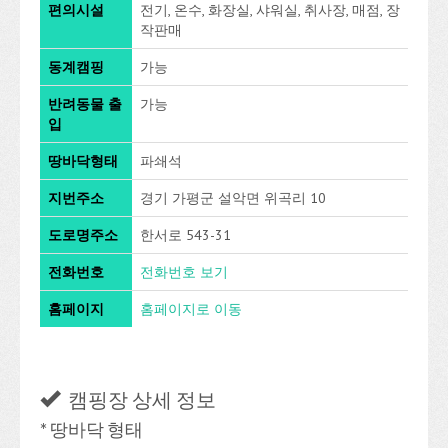
편의시설
전기, 온수, 화장실, 샤워실, 취사장, 매점, 장
작판매
동계캠핑
가능
반려동물 출
가능
입
땅바닥형태
파쇄석
지번주소
경기 가평군 설악면 위곡리 10
도로명주소
한서로 543-31
전화번호
전화번호 보기
홈페이지
홈페이지로 이동
캠핑장 상세 정보
* 땅바닥 형태