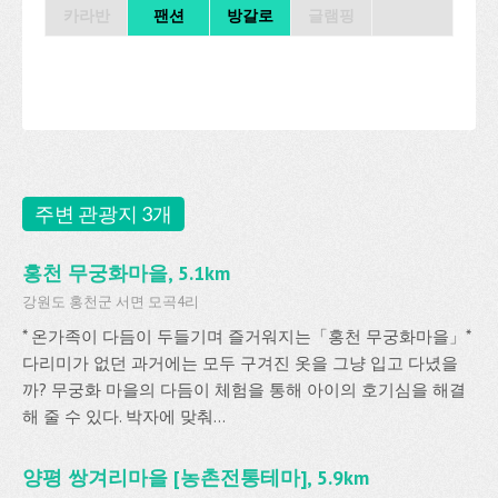
카라반
팬션
방갈로
글램핑
주변 관광지 3개
홍천 무궁화마을, 5.1km
강원도 홍천군 서면 모곡4리
* 온가족이 다듬이 두들기며 즐거워지는「홍천 무궁화마을」*
다리미가 없던 과거에는 모두 구겨진 옷을 그냥 입고 다녔을
까? 무궁화 마을의 다듬이 체험을 통해 아이의 호기심을 해결
해 줄 수 있다. 박자에 맞춰...
양평 쌍겨리마을 [농촌전통테마], 5.9km