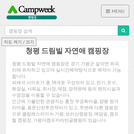
MENU
청평 드림빌 자연애 캠핑장
청평 드림빌 자연애 캠핑장은 경기 가평군 설악면 위곡
리에 위치하고 있으며 실시간예약방식으로 예약이 가능
합니다.
파쇄석 사이트가 총 38개로 구성되어 있고, 전기, 온수,
화장실, 샤워실, 취사장, 매점, 장작판매 등의 편의시설과
수영장을 이용할 수 있습니다.
인근에 가볼만한 관광지는 홍천 무궁화마을, 양평 쌍겨
리마을, 용문산전투전적비가 있고, 주변에 다른 캠핑장
으로 클럽레스피아 in 가평, 보리산캠핑장, 예담숲, 캠프
힐 캠핑장, 가평더캠프카라반글램핑이 있습니다.