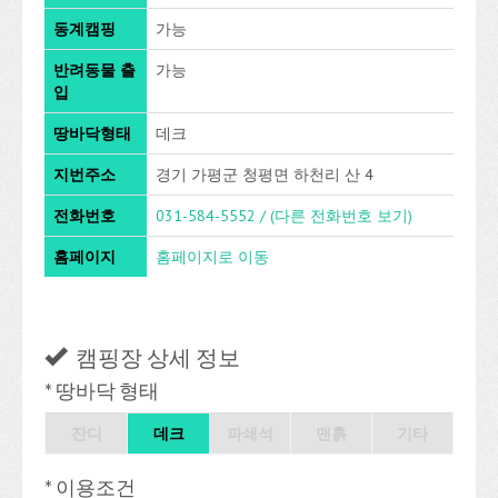
동계캠핑
가능
반려동물 출
가능
입
땅바닥형태
데크
지번주소
경기 가평군 청평면 하천리 산 4
전화번호
031-584-5552 /
(다른 전화번호 보기)
홈페이지
홈페이지로 이동
캠핑장 상세 정보
* 땅바닥 형태
잔디
데크
파쇄석
맨흙
기타
* 이용조건