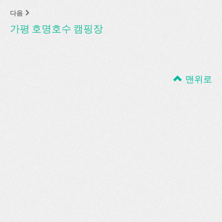
다음
가평 호명호수 캠핑장
맨위로