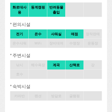
화로대사
동계캠핑
반려동물
용
출입
* 편의시설
전기
온수
샤워실
매점
장작판매
온수샤워
WiFi
장비대여
수영장
운동장
* 주변시설
낚시
해수욕장
계곡
산책로
강
호수
* 숙박시설
카라반
팬션
방갈로
글램핑