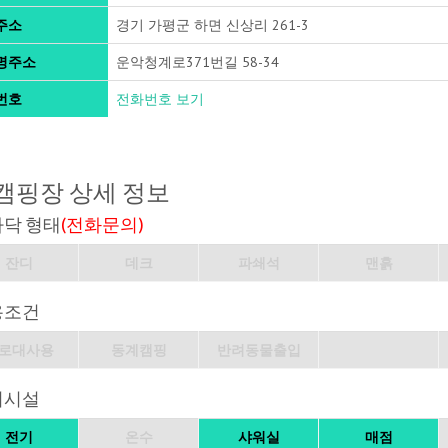
주소
경기 가평군 하면 신상리 261-3
명주소
운악청계로371번길 58-34
번호
전화번호 보기
캠핑장 상세 정보
바닥 형태
(전화문의)
잔디
데크
파쇄석
맨흙
용조건
로대사용
동계캠핑
반려동물출입
의시설
전기
온수
샤워실
매점