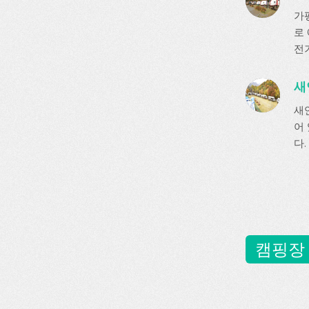
가
로
전기
새
새
어 
다.
캠핑장