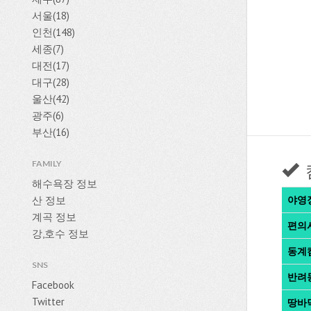
서울(18)
인천(148)
세종(7)
대전(17)
대구(28)
울산(42)
광주(6)
부산(16)
FAMILY
해수욕장 정보
산 정보
야영
계곡 정보
편의
강,호수 정보
동계
SNS
반려
Facebook
Twitter
땅바