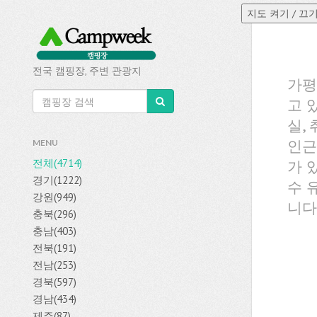
전국 캠핑장, 주변 관광지
가평
고 
실,
인근
MENU
전체(4714)
가 
경기(1222)
수 
강원(949)
니다
충북(296)
충남(403)
전북(191)
전남(253)
경북(597)
경남(434)
제주(87)