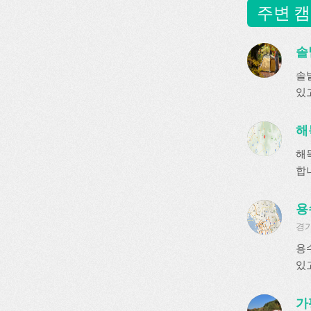
주변 캠
솔
솔
있
해
해
합
용
경기
용
있
가