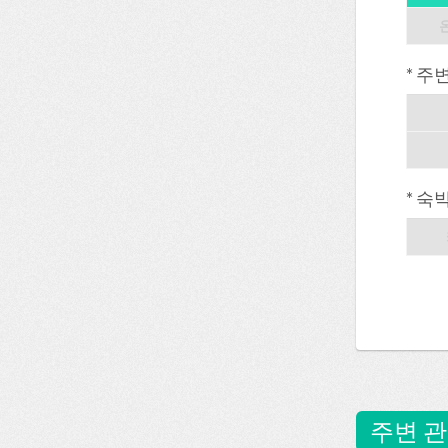
* 주
* 숙
주변 관