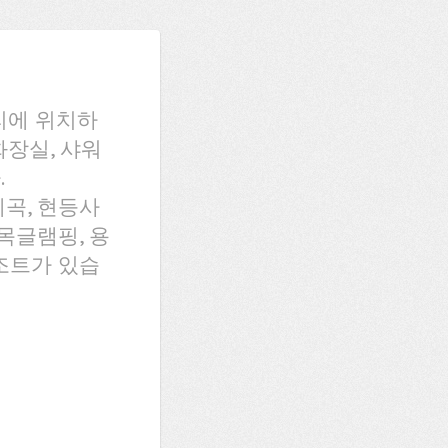
리에 위치하
화장실, 샤워
.
곡, 현등사
목글램핑, 용
조트가 있습