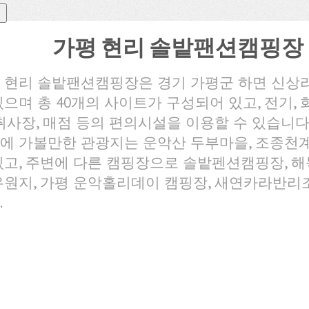
가평 현리 솔밭팬션캠핑장
 현리 솔밭팬션캠핑장은 경기 가평군 하면 신상
있으며 총 40개의 사이트가 구성되어 있고, 전기, 
 취사장, 매점 등의 편의시설을 이용할 수 있습니다
에 가볼만한 관광지는 운악산 두부마을, 조종천계
있고, 주변에 다른 캠핑장으로 솔밭펜션캠핑장, 해
유원지, 가평 운악홀리데이 캠핑장, 새연카라반리
.