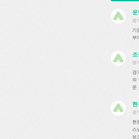
운
경기
기
부
조
경기
경
의
운 
현
경기
현
스
보조