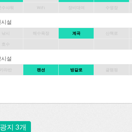
온수샤워
WiFi
장비대여
수영장
변시설
낚시
해수욕장
계곡
산책로
호수
박시설
카라반
팬션
방갈로
글램핑
광지 3개