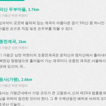
악산 두부마을, 1.7km
 가평군 하면 하판리
암괴석이 곳곳에 펼쳐져 있는 계곡이 아름다운 경기 5악산 중 하나인
마을은 손으로 직접 빚은 손두부를 맛볼 수 있다.
종천계곡, 2km
 가평군 상면 덕현리
기 가평군 상면 덕현리의 조종천계곡은 운악산과 명지산에서 흘러내려
 북한강 청평댐으로 흘러들어 가는 계곡이다. 조종천 계곡은 서울에서
곳에 있으며, 국...
등사(가평), 2.6km
 가평군 하면 하판리
등사는 가평군내에서 가장 규모가 큰 고찰로서, 신라 제23대 법흥왕 
님을 위하여 창건한 것이라 한다. 그 후 수백년동안 폐허로 버려져 오다
국사 지눌이 ...