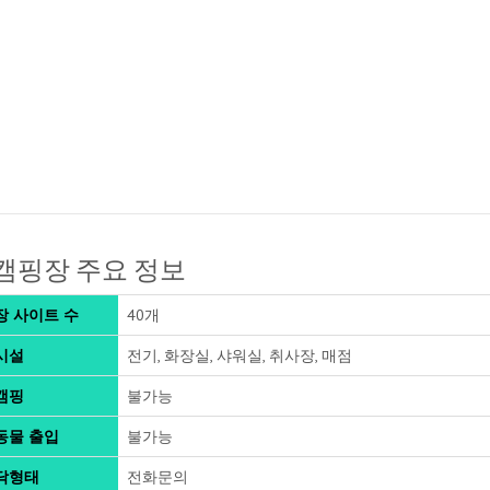
캠핑장 주요 정보
장 사이트 수
40개
시설
전기, 화장실, 샤워실, 취사장, 매점
캠핑
불가능
동물 출입
불가능
닥형태
전화문의