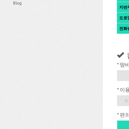
Blog
지번
도로
전화
* 땅
* 이
화
* 편