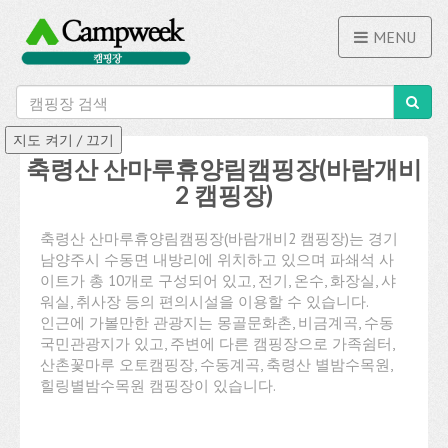
MENU
축령산 산마루휴양림캠핑장(바람개비
2 캠핑장)
축령산 산마루휴양림캠핑장(바람개비2 캠핑장)는 경기
남양주시 수동면 내방리에 위치하고 있으며 파쇄석 사
이트가 총 10개로 구성되어 있고, 전기, 온수, 화장실, 샤
워실, 취사장 등의 편의시설을 이용할 수 있습니다.
인근에 가볼만한 관광지는 몽골문화촌, 비금계곡, 수동
국민관광지가 있고, 주변에 다른 캠핑장으로 가족쉼터,
산촌꽃마루 오토캠핑장, 수동계곡, 축령산 별밤수목원,
힐링별밤수목원 캠핑장이 있습니다.