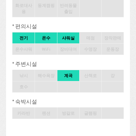
화로대사
동계캠핑
반려동물
용
출입
* 편의시설
전기
온수
샤워실
매점
장작판매
온수샤워
WiFi
장비대여
수영장
운동장
* 주변시설
낚시
해수욕장
계곡
산책로
강
호수
* 숙박시설
카라반
팬션
방갈로
글램핑