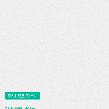
주변 캠핑장 5개
가족쉼터, 495m