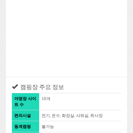
캠핑장 주요 정보
야영장 사이
10개
트 수
편의시설
전기, 온수, 화장실, 샤워실, 취사장
동계캠핑
불가능