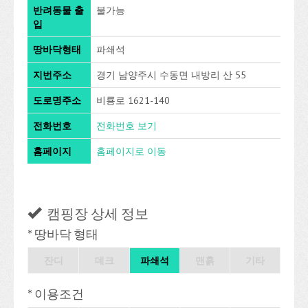
반려동물 출
불가능
입
땅바닥형태
파쇄석
지번주소
경기 남양주시 수동면 내방리 산 55
도로명주소
비룡로 1621-140
전화번호
전화번호 보기
홈페이지
홈페이지로 이동
캠핑장 상세 정보
* 땅바닥 형태
잔디
데크
파쇄석
맨흙
기타
* 이용조건