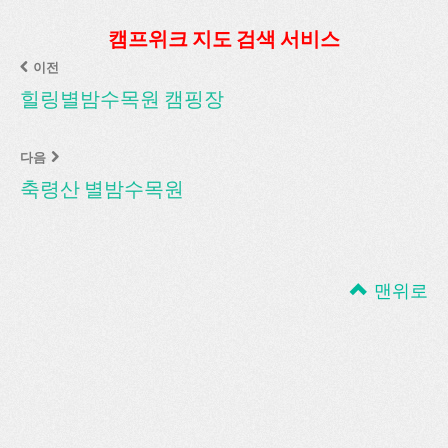
캠프위크 지도 검색 서비스
이전
힐링별밤수목원 캠핑장
다음
축령산 별밤수목원
맨위로