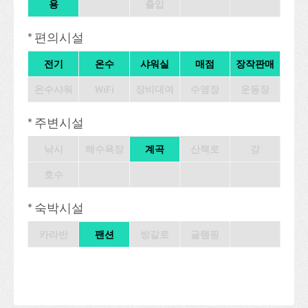
용
출입
* 편의시설
전기
온수
샤워실
매점
장작판매
온수샤워
WiFi
장비대여
수영장
운동장
* 주변시설
낚시
해수욕장
계곡
산책로
강
호수
* 숙박시설
카라반
팬션
방갈로
글램핑