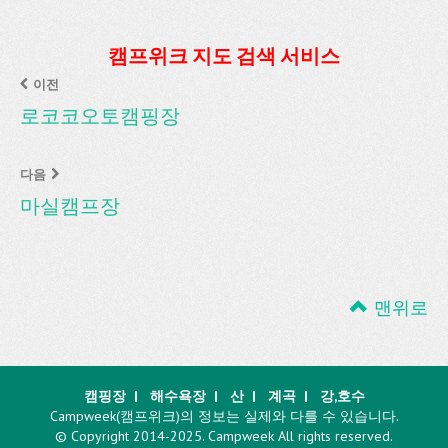
캠프위크 지도 검색 서비스
이전
로코코오토캠핑장
다음
마실캠프장
맨위로
캠핑장
|
해수욕장
|
산
|
계곡
|
강,호수
Campweek(캠프위크)의 정보는 실제와 다를 수 있습니다.
© Copyright 2014-2025. Campweek All rights reserved.