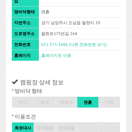
입
땅바닥형태
맨흙
지번주소
경기 남양주시 오남읍 팔현리 20
도로명주소
팔현로175번길 264
전화번호
031-575-3688
(다른 전화번호 보기)
홈페이지
홈페이지로 이동
캠핑장 상세 정보
* 땅바닥 형태
잔디
데크
파쇄석
맨흙
기타
* 이용조건
화로대사
동계캠핑
반려동물