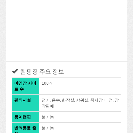
캠핑장 주요 정보
야영장 사이
100개
트 수
편의시설
전기, 온수, 화장실, 샤워실, 취사장, 매점, 장
작판매
동계캠핑
불가능
반려동물 출
불가능