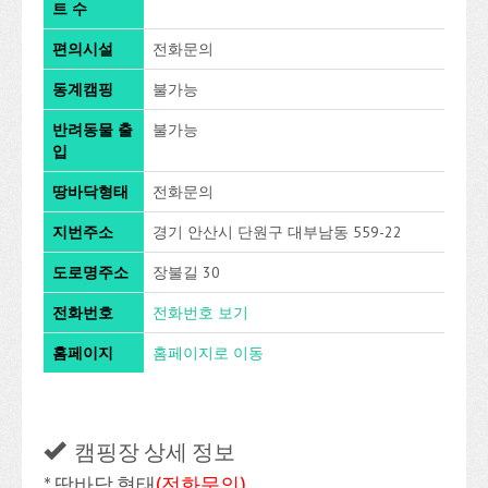
트 수
편의시설
전화문의
동계캠핑
불가능
반려동물 출
불가능
입
땅바닥형태
전화문의
지번주소
경기 안산시 단원구 대부남동 559-22
도로명주소
장불길 30
전화번호
전화번호 보기
홈페이지
홈페이지로 이동
캠핑장 상세 정보
* 땅바닥 형태
(전화문의)