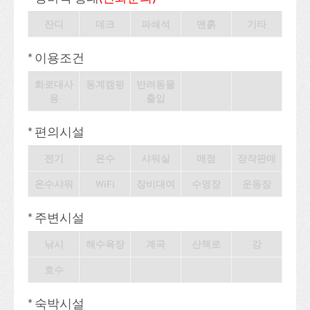
잔디
데크
파쇄석
맨흙
기타
* 이용조건
화로대사
동계캠핑
반려동물
용
출입
* 편의시설
전기
온수
샤워실
매점
장작판매
온수샤워
WiFi
장비대여
수영장
운동장
* 주변시설
낚시
해수욕장
계곡
산책로
강
호수
* 숙박시설