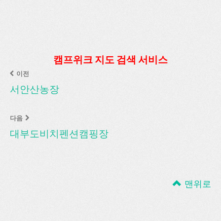
캠프위크 지도 검색 서비스
이전
서안산농장
다음
대부도비치펜션캠핑장
맨위로