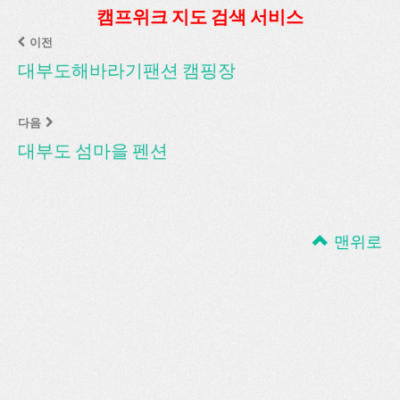
캠프위크 지도 검색 서비스
이전
대부도해바라기팬션 캠핑장
다음
대부도 섬마을 펜션
맨위로