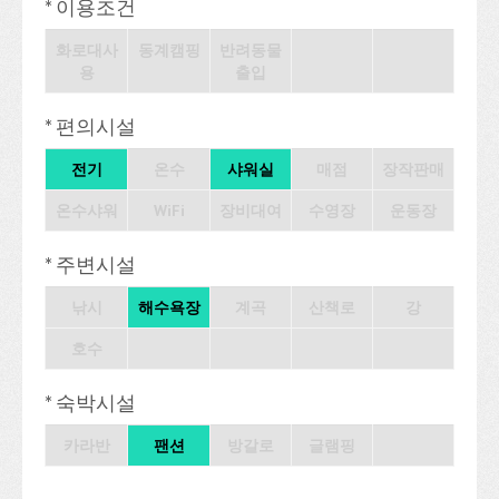
* 이용조건
화로대사
동계캠핑
반려동물
용
출입
* 편의시설
전기
온수
샤워실
매점
장작판매
온수샤워
WiFi
장비대여
수영장
운동장
* 주변시설
낚시
해수욕장
계곡
산책로
강
호수
* 숙박시설
카라반
팬션
방갈로
글램핑