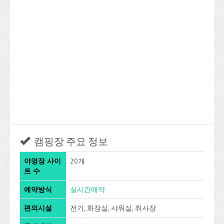
캠핑장 주요 정보
야영장 사이
20개
트 수
예약방식
실시간예약
편의시설
전기, 화장실, 샤워실, 취사장