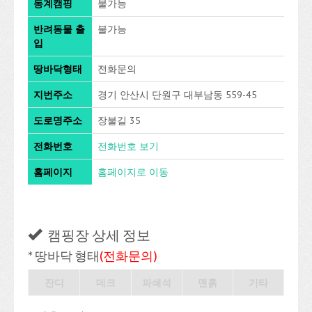
동계캠핑
불가능
반려동물 출
불가능
입
땅바닥형태
전화문의
지번주소
경기 안산시 단원구 대부남동 559-45
도로명주소
장불길 35
전화번호
전화번호 보기
홈페이지
홈페이지로 이동
캠핑장 상세 정보
* 땅바닥 형태
(전화문의)
잔디
데크
파쇄석
맨흙
기타