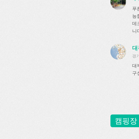
푸
능
데크
니다
대
경기
대
구
캠핑장