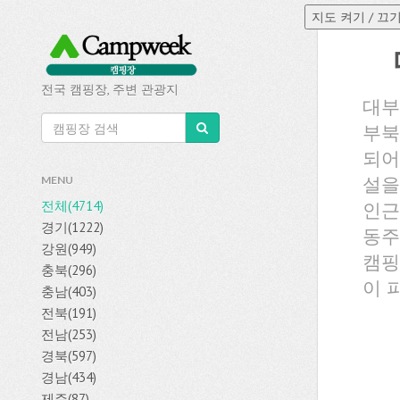
전국 캠핑장, 주변 관광지
대부
부북
되어
설을
MENU
전체(4714)
인근
경기(1222)
동주
강원(949)
캠핑
충북(296)
이 
충남(403)
전북(191)
전남(253)
경북(597)
경남(434)
제주(87)