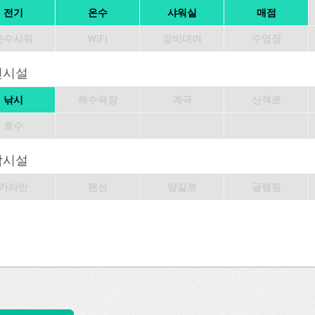
전기
온수
샤워실
매점
온수샤워
WiFi
장비대여
수영장
변시설
낚시
해수욕장
계곡
산책로
호수
박시설
카라반
팬션
방갈로
글램핑