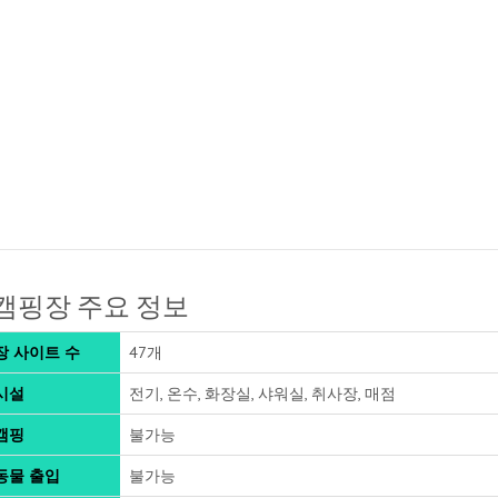
캠핑장 주요 정보
장 사이트 수
47개
시설
전기, 온수, 화장실, 샤워실, 취사장, 매점
캠핑
불가능
동물 출입
불가능