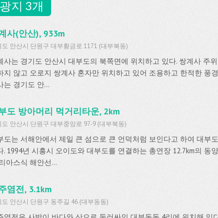
광지 3개
계사(안산), 933m
도 안산시 단원구 대부황금로 1171 (대부북동)
계사는 경기도 안산시 대부도의 북쪽면에 위치하고 있다. 쌍계사 주위
하지 않고 오로지 쌍계사 혼자만 위치하고 있어 조용하고 한적한 풍경을
는 경기도 안...
부도 방아머리 먹거리타운, 2km
도 안산시 단원구 대부중앙로 97-9 (대부북동)
부도는 서해안에서 제일 큰 섬으로 큰 언덕처럼 보인다고 하여 대부
다. 1994년 시흥시 오이도와 대부도를 연결하는 총연장 12.7km의 
리아스식 해안선...
주염전, 3.1km
도 안산시 단원구 동주길 46 (대부동동)
주염전은 사방이 바다와 산으로 둘러싸인 대부동동 4리에 위치해 있다.