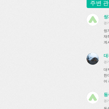
주변 관
쌍
경기
쌍
재
계사
대
경기
대
한
어 
동
경기
동