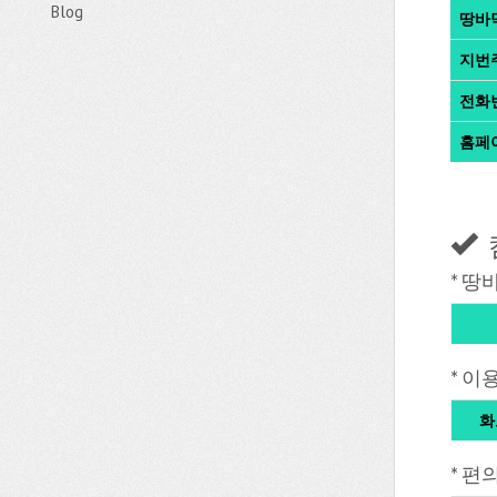
Blog
땅바
지번
전화
홈페
* 땅
* 이
화
* 편