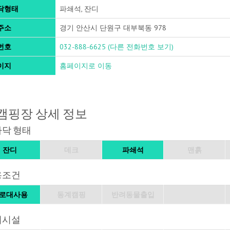
닥형태
파쇄석, 잔디
주소
경기 안산시 단원구 대부북동 978
번호
032-888-6625
(다른 전화번호 보기)
이지
홈페이지로 이동
캠핑장 상세 정보
바닥 형태
잔디
데크
파쇄석
맨흙
용조건
로대사용
동계캠핑
반려동물출입
의시설