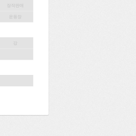
장작판매
운동장
강