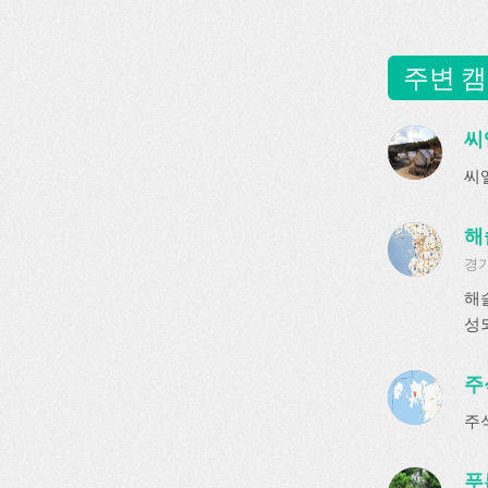
주변 캠
씨
씨
해
경기
해
성
주
주
푸