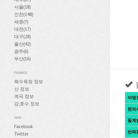
서울(18)
인천(148)
세종(7)
대전(17)
대구(28)
울산(42)
광주(6)
부산(16)
FAMILY
해수욕장 정보
산 정보
계곡 정보
야영
강,호수 정보
편의
SNS
동계
Facebook
반려
Twitter