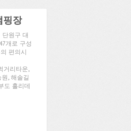
캠핑장
 단원구 대
47개로 구성
 등의 편의시
먹거리타운,
원, 해솔길
대부도 홀리데