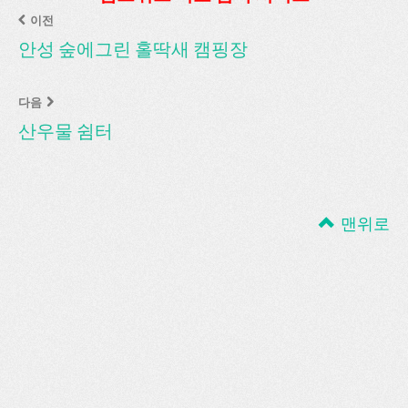
이전
안성 숲에그린 홀딱새 캠핑장
다음
산우물 쉼터
맨위로