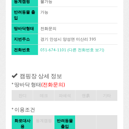
동계캠핑
불가능
반려동물 출
가능
입
땅바닥형태
전화문의
지번주소
경기 안성시 양성면 미산리 393
전화번호
031-674-1101
(다른 전화번호 보기)
캠핑장 상세 정보
* 땅바닥 형태
(전화문의)
잔디
데크
파쇄석
맨흙
기타
* 이용조건
화로대사
동계캠핑
반려동물
용
출입