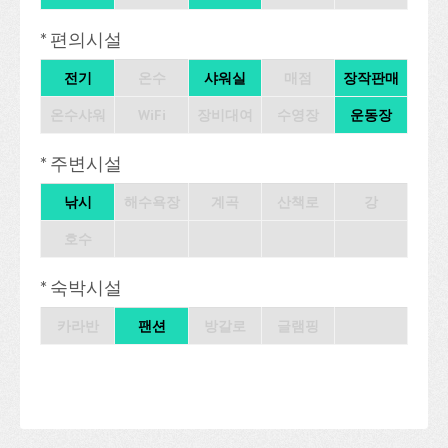
* 편의시설
전기
온수
샤워실
매점
장작판매
온수샤워
WiFi
장비대여
수영장
운동장
* 주변시설
낚시
해수욕장
계곡
산책로
강
호수
* 숙박시설
카라반
팬션
방갈로
글램핑