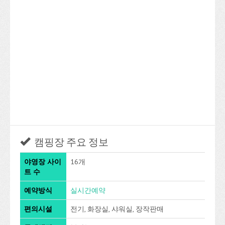
캠핑장 주요 정보
야영장 사이
16개
트 수
예약방식
실시간예약
편의시설
전기, 화장실, 샤워실, 장작판매