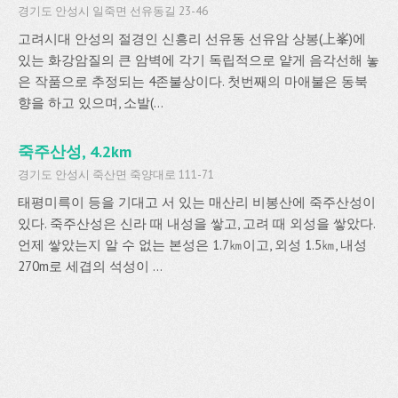
경기도 안성시 일죽면 선유동길 23-46
고려시대 안성의 절경인 신흥리 선유동 선유암 상봉(上峯)에
있는 화강암질의 큰 암벽에 각기 독립적으로 얕게 음각선해 놓
은 작품으로 추정되는 4존불상이다. 첫번째의 마애불은 동북
향을 하고 있으며, 소발(...
죽주산성, 4.2km
경기도 안성시 죽산면 죽양대로 111-71
태평미륵이 등을 기대고 서 있는 매산리 비봉산에 죽주산성이
있다. 죽주산성은 신라 때 내성을 쌓고, 고려 때 외성을 쌓았다.
언제 쌓았는지 알 수 없는 본성은 1.7㎞이고, 외성 1.5㎞, 내성
270m로 세겹의 석성이 ...