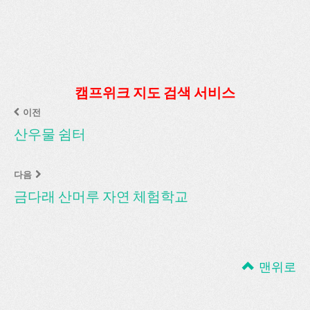
캠프위크 지도 검색 서비스
이전
산우물 쉼터
다음
금다래 산머루 자연 체험학교
맨위로