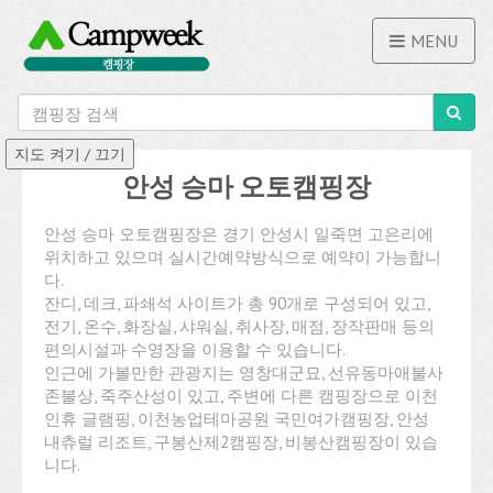
MENU
안성 승마 오토캠핑장
안성 승마 오토캠핑장은 경기 안성시 일죽면 고은리에
위치하고 있으며 실시간예약방식으로 예약이 가능합니
다.
잔디, 데크, 파쇄석 사이트가 총 90개로 구성되어 있고,
전기, 온수, 화장실, 샤워실, 취사장, 매점, 장작판매 등의
편의시설과 수영장을 이용할 수 있습니다.
인근에 가볼만한 관광지는 영창대군묘, 선유동마애불사
존불상, 죽주산성이 있고, 주변에 다른 캠핑장으로 이천
인휴 글램핑, 이천농업테마공원 국민여가캠핑장, 안성
내츄럴 리조트, 구봉산제2캠핑장, 비봉산캠핑장이 있습
니다.