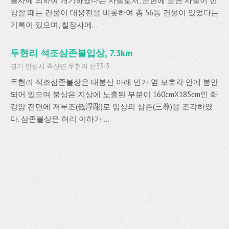
율사에 의하여 개기하였다는 사찰로서, 문헌에 보면 사찰이 번
창할 때는 건물이 대웅전을 비롯하여 총 56동 건물이 있었다는
기록이 있으며, 칠장사에...
두현리 석조삼존불입상, 7.3km
경기 안성시 죽산면 두현리 산33-3
두현리 석조삼존불상은 태봉산 아래 민가 옆 보호각 안에 봉안
되어 있으며 불상은 지상에 노출된 부분이 160cmX185cm인 화
강암 전면에 저부조(低浮彫)로 입상의 삼존(三尊)을 조각하였
다. 삼존불상은 허리 이하가 ...