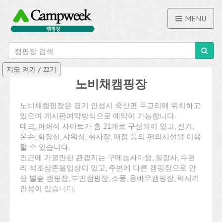
MENU
노비채캠핑장
노비채캠핑장은 경기 안성시 죽산면 두교리에 위치하고
있으며 게시판예약방식으로 예약이 가능합니다.
데크, 파쇄석 사이트가 총 21개로 구성되어 있고, 전기,
온수, 화장실, 샤워실, 취사장, 매점 등의 편의시설을 이용
할 수 있습니다.
인근에 가볼만한 관광지는 구메농사마을, 칠장사, 두현
리 석조삼존불입상이 있고, 주변에 다른 캠핑장으로 안
성 별숲 캠핑장, 부민캠핑장, 소풍, 용바우캠핑장, 럭셔리
안성이 있습니다.