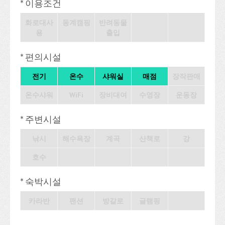
* 이용조건
화로대사
동계캠핑
반려동물
용
출입
* 편의시설
전기
온수
샤워실
매점
장작판매
온수샤워
WiFi
장비대여
수영장
운동장
* 주변시설
낚시
해수욕장
계곡
산책로
강
호수
* 숙박시설
카라반
팬션
방갈로
글램핑