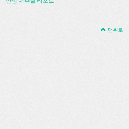
안성 내츄럴 리조트
맨위로