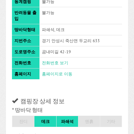
동계캠핑
불가능
반려동물 출
불가능
입
땅바닥형태
파쇄석, 데크
지번주소
경기 안성시 죽산면 두교리 633
도로명주소
곰내미길 42-19
전화번호
전화번호 보기
홈페이지
홈페이지로 이동
캠핑장 상세 정보
* 땅바닥 형태
잔디
데크
파쇄석
맨흙
기타