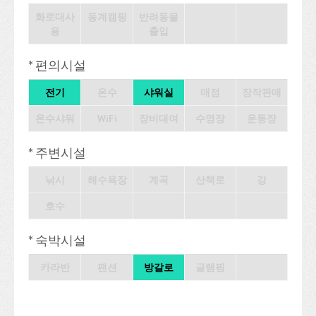
화로대사
동계캠핑
반려동물
용
출입
* 편의시설
전기
온수
샤워실
매점
장작판매
온수샤워
WiFi
장비대여
수영장
운동장
* 주변시설
낚시
해수욕장
계곡
산책로
강
호수
* 숙박시설
카라반
팬션
방갈로
글램핑