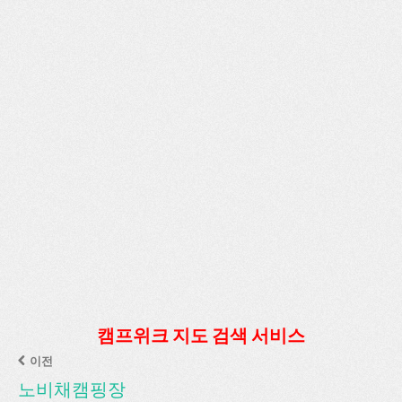
캠프위크 지도 검색 서비스
이전
노비채캠핑장