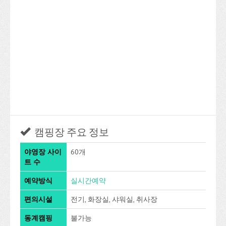
캠핑장 주요 정보
야영장 사이
60개
트 수
예약방식
실시간예약
편의시설
전기, 화장실, 샤워실, 취사장
동계캠핑
불가능