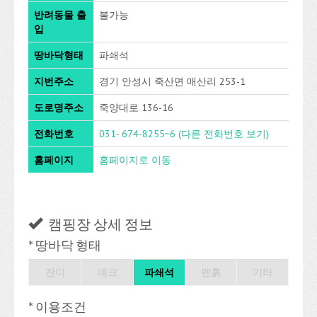
반려동물 출
불가능
입
땅바닥형태
파쇄석
지번주소
경기 안성시 죽산면 매산리 253-1
도로명주소
죽양대로 136-16
전화번호
031- 674-8255~6
(다른 전화번호 보기)
홈페이지
홈페이지로 이동
캠핑장 상세 정보
* 땅바닥 형태
잔디
데크
파쇄석
맨흙
기타
* 이용조건