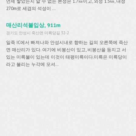
언제 쌓았는지 알 수 없는 본성은 1.7㎞이고, 외성 1.5㎞, 내성
270m로 세겹의 석성이 ...
매산리석불입상, 911m
경기도 안성시 죽산면 미륵당길 32-2
일죽 IC에서 빠져나와 안성시내로 향하는 길의 오른쪽에 죽산
면 매산리가 있다. 여기에 비봉산이 있고, 비봉산을 등지고 서
있는 미륵불이 있는데 이것이 태평미륵이다.미륵은 미륵당이
라고 불리는 누각에 모셔...