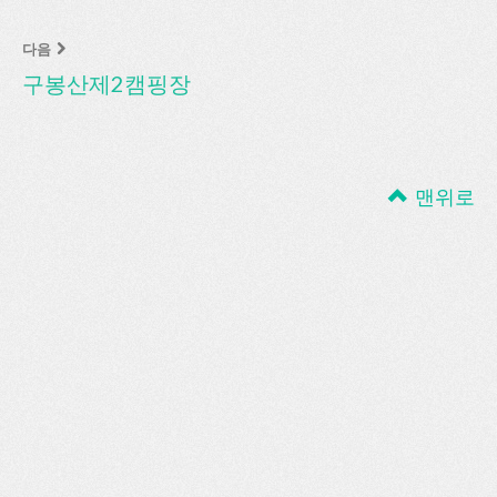
다음
구봉산제2캠핑장
맨위로