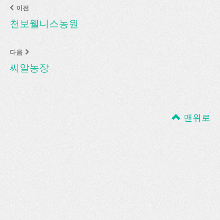
이전
천보웰니스농원
다음
씨알농장
맨위로