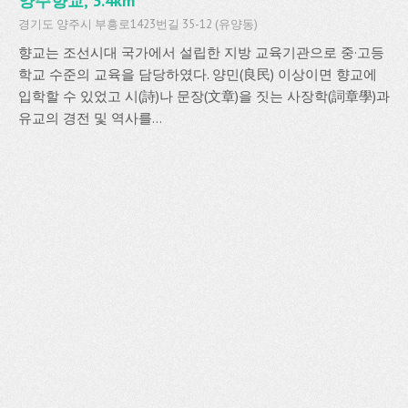
양주향교, 3.4km
경기도 양주시 부흥로1423번길 35-12 (유양동)
향교는 조선시대 국가에서 설립한 지방 교육기관으로 중·고등
학교 수준의 교육을 담당하였다. 양민(良民) 이상이면 향교에
입학할 수 있었고 시(詩)나 문장(文章)을 짓는 사장학(詞章學)과
유교의 경전 및 역사를...