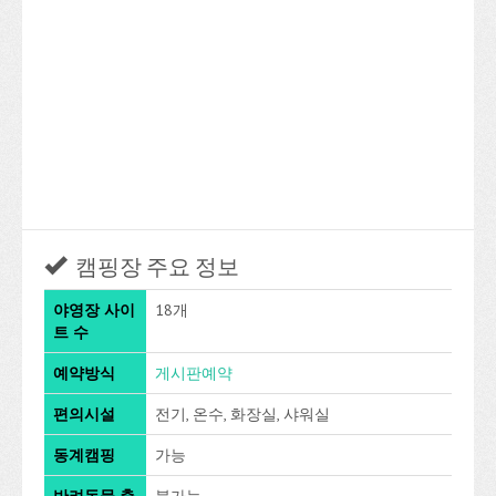
캠핑장 주요 정보
야영장 사이
18개
트 수
예약방식
게시판예약
편의시설
전기, 온수, 화장실, 샤워실
동계캠핑
가능