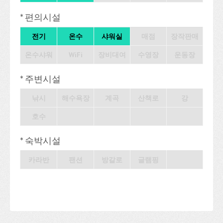
* 편의시설
전기
온수
샤워실
매점
장작판매
온수샤워
WiFi
장비대여
수영장
운동장
* 주변시설
낚시
해수욕장
계곡
산책로
강
호수
* 숙박시설
카라반
팬션
방갈로
글램핑