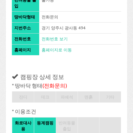
반려동물 출
불가능
입
땅바닥형태
전화문의
지번주소
경기 양주시 광사동 494
전화번호
전화번호 보기
홈페이지
홈페이지로 이동
캠핑장 상세 정보
* 땅바닥 형태
(전화문의)
잔디
데크
파쇄석
맨흙
기타
* 이용조건
화로대사
동계캠핑
반려동물
용
출입