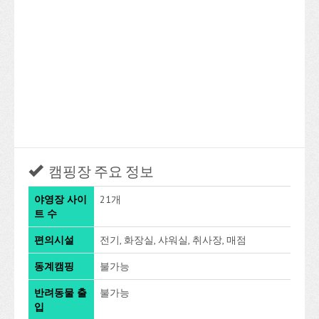
캠핑장 주요 정보
야영장 사이
21개
트 수
편의시설
전기, 화장실, 샤워실, 취사장, 매점
동계캠핑
불가능
반려동물 출
불가능
입