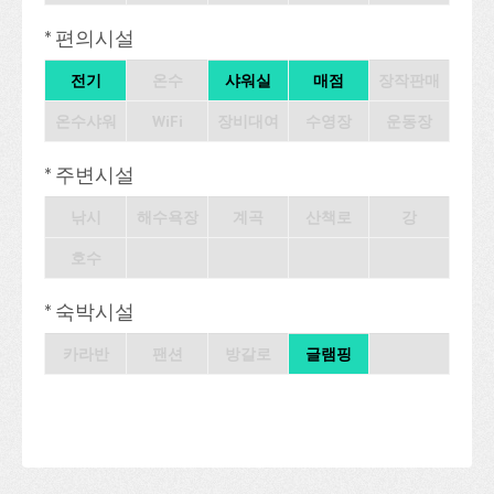
* 편의시설
전기
온수
샤워실
매점
장작판매
온수샤워
WiFi
장비대여
수영장
운동장
* 주변시설
낚시
해수욕장
계곡
산책로
강
호수
* 숙박시설
카라반
팬션
방갈로
글램핑