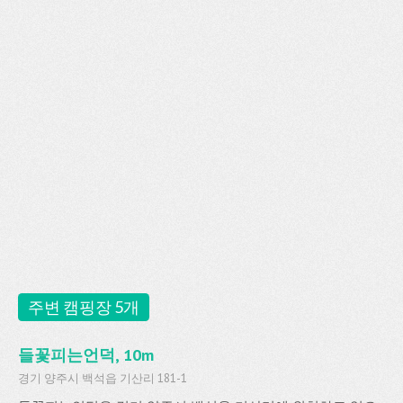
주변 캠핑장 5개
들꽃피는언덕, 10m
경기 양주시 백석읍 기산리 181-1