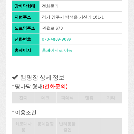
땅바닥형태
전화문의
지번주소
경기 양주시 백석읍 기산리 181-1
도로명주소
권율로 870
전화번호
070-4809-9099
홈페이지
홈페이지로 이동
캠핑장 상세 정보
* 땅바닥 형태
(전화문의)
잔디
데크
파쇄석
맨흙
기타
* 이용조건
화로대사
동계캠핑
반려동물
용
출입