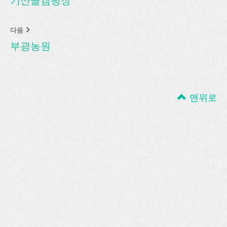
기산골캠핑장
다음
부광농원
맨위로