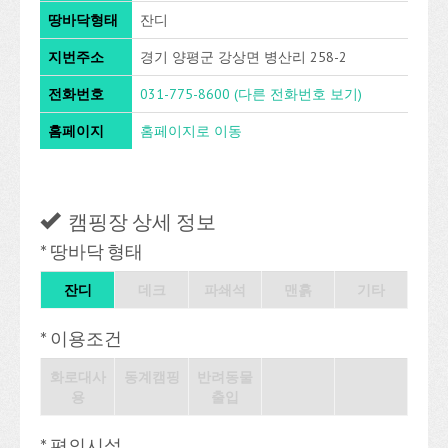
땅바닥형태
잔디
지번주소
경기 양평군 강상면 병산리 258-2
전화번호
031-775-8600
(다른 전화번호 보기)
홈페이지
홈페이지로 이동
캠핑장 상세 정보
* 땅바닥 형태
잔디
데크
파쇄석
맨흙
기타
* 이용조건
화로대사
동계캠핑
반려동물
용
출입
* 편의시설