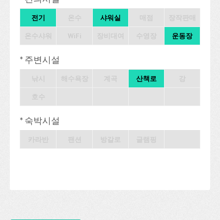
전기
온수
샤워실
매점
장작판매
온수샤워
WiFi
장비대여
수영장
운동장
* 주변시설
낚시
해수욕장
계곡
산책로
강
호수
* 숙박시설
카라반
팬션
방갈로
글램핑