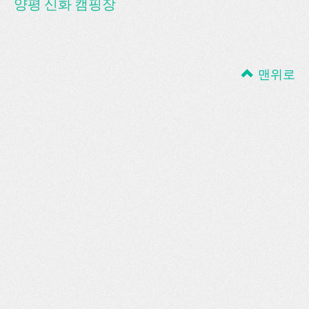
양평 신화 캠핑장
맨위로