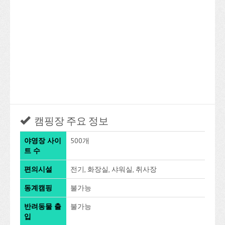
캠핑장 주요 정보
야영장 사이
500개
트 수
편의시설
전기, 화장실, 샤워실, 취사장
동계캠핑
불가능
반려동물 출
불가능
입