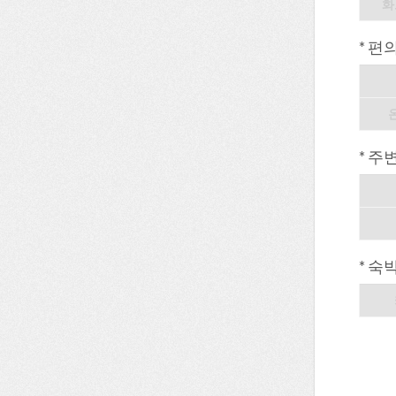
화
* 편
* 주
* 숙