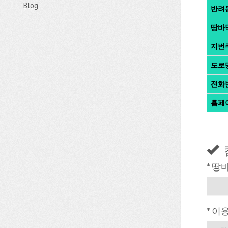
Blog
반려
땅바
지번
도로
전화
홈페
* 땅
* 이