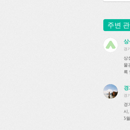
주변 관
상
경기
상
물
록 
경
경
경
시,
3월