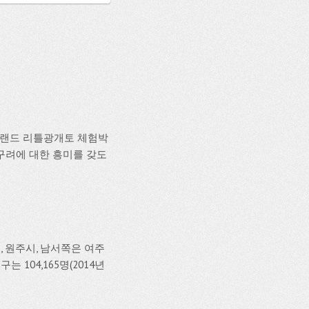
상랜드 리틀광개토 체험박
구려에 대한 흥미를 갖도
 원주시, 남서쪽은 여주
 104,165명(2014년