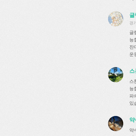
글
경기
글
능
잔디
운
스
스
능
파쇄
있
약
약