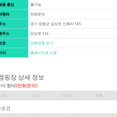
동물 출입
불가능
닥형태
전화문의
주소
경기 양평군 강상면 신화리 385
명주소
강상로 326
번호
전화번호 보기
이지
홈페이지로 이동
캠핑장 상세 정보
바닥 형태
(전화문의)
잔디
데크
파쇄석
맨흙
용조건