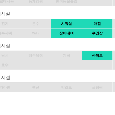
로대사용
동계캠핑
반려동물출입
의시설
전기
온수
샤워실
매점
온수샤워
WiFi
장비대여
수영장
변시설
낚시
해수욕장
계곡
산책로
호수
박시설
카라반
팬션
방갈로
글램핑