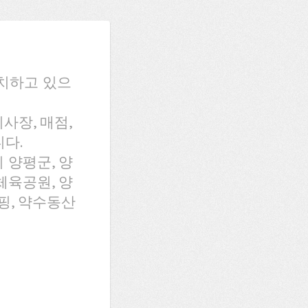
치하고 있으
사장, 매점,
다.
 양평군, 양
체육공원, 양
핑, 약수동산