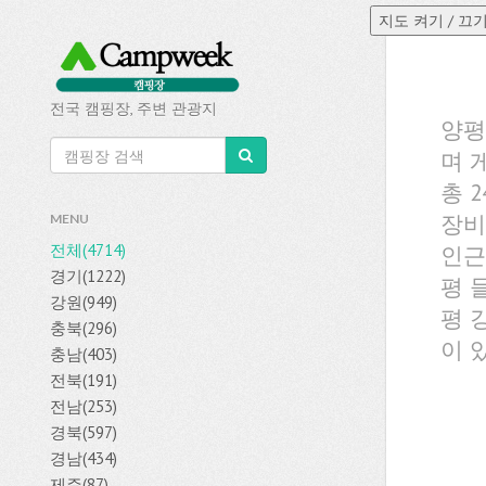
전국 캠핑장, 주변 관광지
양평
며 
총 
장비
MENU
전체(4714)
인근
경기(1222)
평 
강원(949)
평 
충북(296)
이 
충남(403)
전북(191)
전남(253)
경북(597)
경남(434)
제주(87)