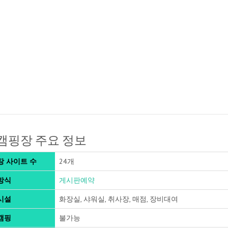
캠핑장 주요 정보
장 사이트 수
24개
방식
게시판예약
시설
화장실, 샤워실, 취사장, 매점, 장비대여
캠핑
불가능