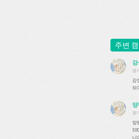
주변 캠
강
경기
강
되
양
경기
양
5
니다