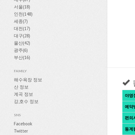
서울(18)
인천(148)
세종(7)
대전(17)
대구(28)
울산(42)
광주(6)
부산(16)
FAMILY
해수욕장 정보
산 정보
계곡 정보
야영
강,호수 정보
예약
SNS
편의
Facebook
동계
Twitter