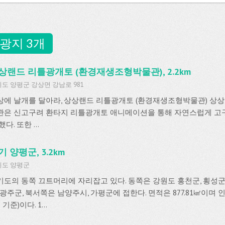
광지 3개
상랜드 리틀광개토 (환경재생조형박물관), 2.2km
도 양평군 강상면 강남로 981
상에 날개를 달아라, 상상랜드 리틀광개토 (환경재생조형박물관) 상
관은 신고구려 환타지 리틀광개토 애니메이션을 통해 자연스럽게 고
했다. 또한 ...
기 양평군, 3.2km
기도 양평군
기도의 동쪽 끄트머리에 자리잡고 있다. 동쪽은 강원도 홍천군, 횡성군,
 광주군, 북서쪽은 남양주시, 가평군에 접한다. 면적은 877.81㎢이며 인구는
 기준)이다. 1...