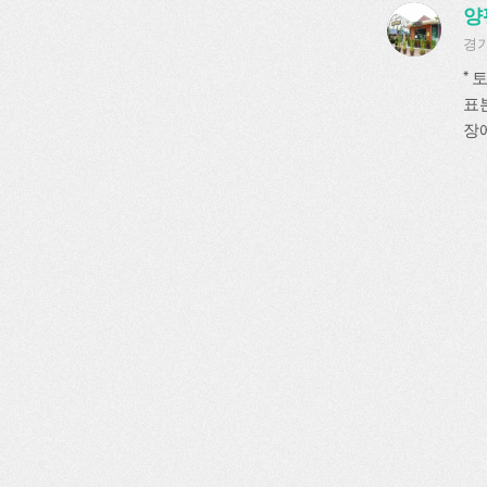
양
경기
*
표
장에