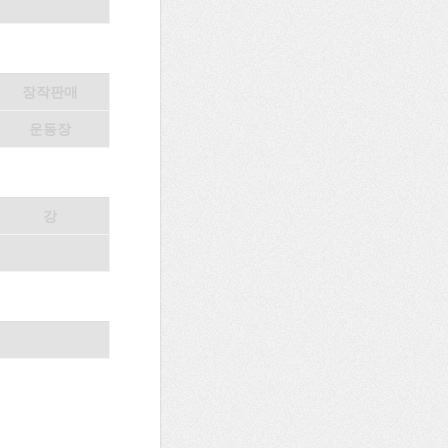
장작판매
운동장
강