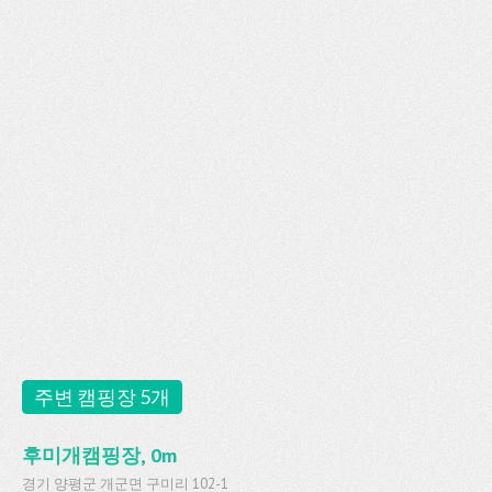
주변 캠핑장 5개
후미개캠핑장, 0m
경기 양평군 개군면 구미리 102-1