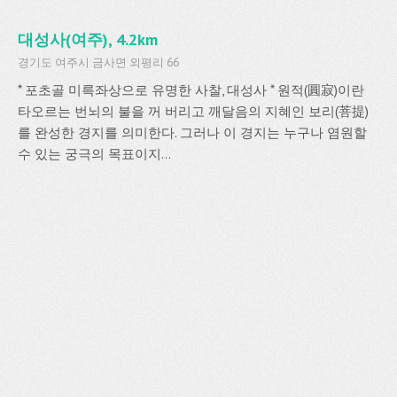
대성사(여주), 4.2km
경기도 여주시 금사면 외평리 66
* 포초골 미륵좌상으로 유명한 사찰, 대성사 * 원적(圓寂)이란
타오르는 번뇌의 불을 꺼 버리고 깨달음의 지혜인 보리(菩提)
를 완성한 경지를 의미한다. 그러나 이 경지는 누구나 염원할
수 있는 궁극의 목표이지...