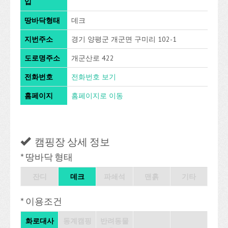
입
땅바닥형태
데크
지번주소
경기 양평군 개군면 구미리 102-1
도로명주소
개군산로 422
전화번호
전화번호 보기
홈페이지
홈페이지로 이동
캠핑장 상세 정보
* 땅바닥 형태
잔디
데크
파쇄석
맨흙
기타
* 이용조건
화로대사
동계캠핑
반려동물