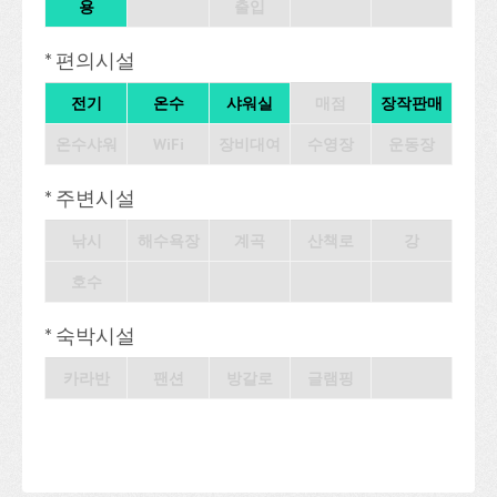
용
출입
* 편의시설
전기
온수
샤워실
매점
장작판매
온수샤워
WiFi
장비대여
수영장
운동장
* 주변시설
낚시
해수욕장
계곡
산책로
강
호수
* 숙박시설
카라반
팬션
방갈로
글램핑