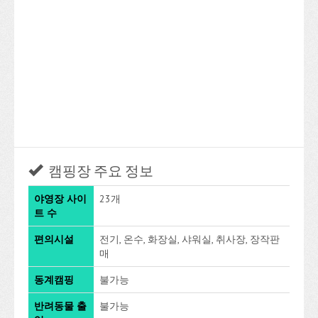
캠핑장 주요 정보
야영장 사이
23개
트 수
편의시설
전기, 온수, 화장실, 샤워실, 취사장, 장작판
매
동계캠핑
불가능
반려동물 출
불가능