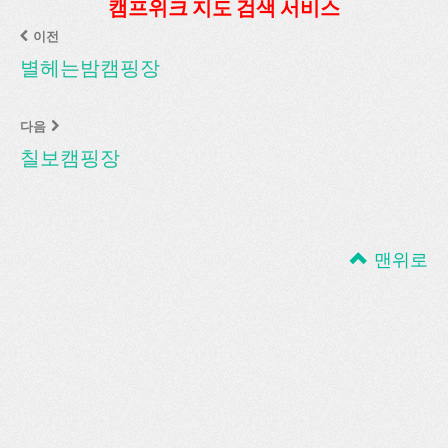
캠프위크 지도 검색 서비스
이전
별헤는밤캠핑장
다음
칠보캠핑장
맨위로